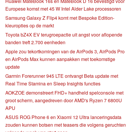
Huawei MateBook 16s en MateBook D 16 bevestigd voor
Europese komst met 45 W Intel Alder Lake processoren
Samsung Galaxy Z Flip4 komt met Bespoke Edition-
kleuropties op de markt
Toyota bZ4X EV terugroepactie uit angst voor aflopende
banden treft 2.700 eenheden
Apple zou tekortkomingen van de AirPods 3, AirPods Pro
en AirPods Max kunnen aanpakken met toekomstige
update
Garmin Forerunner 945 LTE ontvangt Beta update met
Real Time Stamina en Sleep Insights functies
AOKZOE demonstreert FHD+ handheld spelconsole met
groot scherm, aangedreven door AMD's Ryzen 7 6800U
APU
ASUS ROG Phone 6 en Xiaomi 12 Ultra lanceringsdata
zouden kunnen botsen met teasers die volgens geruchten