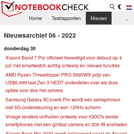
Home
Testrapporten
Nieuws
...
FAQ / Techniek
Bibliotheek
Nieuwsarchief 06 - 2022
Aankoop Handleiding
Zoek
Contact
donderdag 30
Xiaomi Band 7 Pro officieel bevestigd voor debuut op 4
juli met smartwatch-achtig ontwerp en nieuwe functies
AMD Ryzen Threadripper PRO 5995WX prijs van
US$6,499 laat Zen 3 HEDT onderdelen over als dure
opties voor doe-het-zelvers
Samsung Galaxy XCover6 Pro wordt een serieprimeur
met 5G-ondersteuning en een 120Hz-scherm
Vroege renders onthullen ontwerp voor iQOO's eerste
smartphones met een gimbal camera en 200 W snelladen
Xiaomi Book Pro 2022 wordt gelanceerd naast de Xiaomi