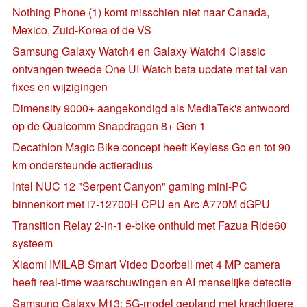
Nothing Phone (1) komt misschien niet naar Canada,
Mexico, Zuid-Korea of de VS
Samsung Galaxy Watch4 en Galaxy Watch4 Classic
ontvangen tweede One UI Watch beta update met tal van
fixes en wijzigingen
Dimensity 9000+ aangekondigd als MediaTek's antwoord
op de Qualcomm Snapdragon 8+ Gen 1
Decathlon Magic Bike concept heeft Keyless Go en tot 90
km ondersteunde actieradius
Intel NUC 12 "Serpent Canyon" gaming mini-PC
binnenkort met i7-12700H CPU en Arc A770M dGPU
Transition Relay 2-in-1 e-bike onthuld met Fazua Ride60
systeem
Xiaomi IMILAB Smart Video Doorbell met 4 MP camera
heeft real-time waarschuwingen en AI menselijke detectie
Samsung Galaxy M13: 5G-model gepland met krachtigere