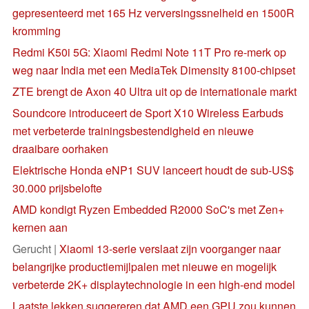
gepresenteerd met 165 Hz verversingssnelheid en 1500R
kromming
Redmi K50i 5G: Xiaomi Redmi Note 11T Pro re-merk op
weg naar India met een MediaTek Dimensity 8100-chipset
ZTE brengt de Axon 40 Ultra uit op de internationale markt
Soundcore introduceert de Sport X10 Wireless Earbuds
met verbeterde trainingsbestendigheid en nieuwe
draaibare oorhaken
Elektrische Honda eNP1 SUV lanceert houdt de sub-US$
30.000 prijsbelofte
AMD kondigt Ryzen Embedded R2000 SoC's met Zen+
kernen aan
Gerucht |
Xiaomi 13-serie verslaat zijn voorganger naar
belangrijke productiemijlpalen met nieuwe en mogelijk
verbeterde 2K+ displaytechnologie in een high-end model
Laatste lekken suggereren dat AMD een GPU zou kunnen