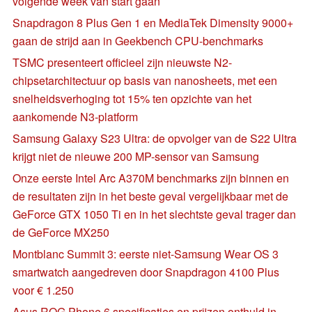
volgende week van start gaan
Snapdragon 8 Plus Gen 1 en MediaTek Dimensity 9000+
gaan de strijd aan in Geekbench CPU-benchmarks
TSMC presenteert officieel zijn nieuwste N2-
chipsetarchitectuur op basis van nanosheets, met een
snelheidsverhoging tot 15% ten opzichte van het
aankomende N3-platform
Samsung Galaxy S23 Ultra: de opvolger van de S22 Ultra
krijgt niet de nieuwe 200 MP-sensor van Samsung
Onze eerste Intel Arc A370M benchmarks zijn binnen en
de resultaten zijn in het beste geval vergelijkbaar met de
GeForce GTX 1050 Ti en in het slechtste geval trager dan
de GeForce MX250
Montblanc Summit 3: eerste niet-Samsung Wear OS 3
smartwatch aangedreven door Snapdragon 4100 Plus
voor € 1.250
Asus ROG Phone 6 specificaties en prijzen onthuld in