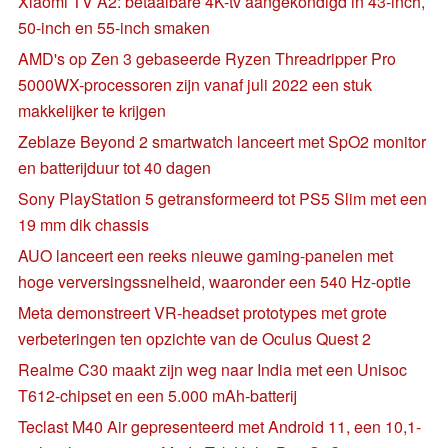
Xiaomi TV A2: betaalbare 4K-tv aangekondigd in 43-inch,
50-inch en 55-inch smaken
AMD's op Zen 3 gebaseerde Ryzen Threadripper Pro
5000WX-processoren zijn vanaf juli 2022 een stuk
makkelijker te krijgen
Zeblaze Beyond 2 smartwatch lanceert met SpO2 monitor
en batterijduur tot 40 dagen
Sony PlayStation 5 getransformeerd tot PS5 Slim met een
19 mm dik chassis
AUO lanceert een reeks nieuwe gaming-panelen met
hoge verversingssnelheid, waaronder een 540 Hz-optie
Meta demonstreert VR-headset prototypes met grote
verbeteringen ten opzichte van de Oculus Quest 2
Realme C30 maakt zijn weg naar India met een Unisoc
T612-chipset en een 5.000 mAh-batterij
Teclast M40 Air gepresenteerd met Android 11, een 10,1-