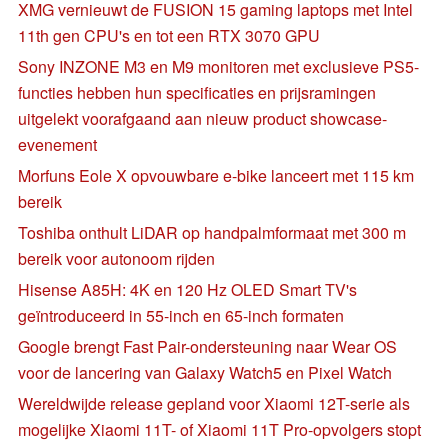
XMG vernieuwt de FUSION 15 gaming laptops met Intel
11th gen CPU's en tot een RTX 3070 GPU
Sony INZONE M3 en M9 monitoren met exclusieve PS5-
functies hebben hun specificaties en prijsramingen
uitgelekt voorafgaand aan nieuw product showcase-
evenement
Morfuns Eole X opvouwbare e-bike lanceert met 115 km
bereik
Toshiba onthult LiDAR op handpalmformaat met 300 m
bereik voor autonoom rijden
Hisense A85H: 4K en 120 Hz OLED Smart TV's
geïntroduceerd in 55-inch en 65-inch formaten
Google brengt Fast Pair-ondersteuning naar Wear OS
voor de lancering van Galaxy Watch5 en Pixel Watch
Wereldwijde release gepland voor Xiaomi 12T-serie als
mogelijke Xiaomi 11T- of Xiaomi 11T Pro-opvolgers stopt