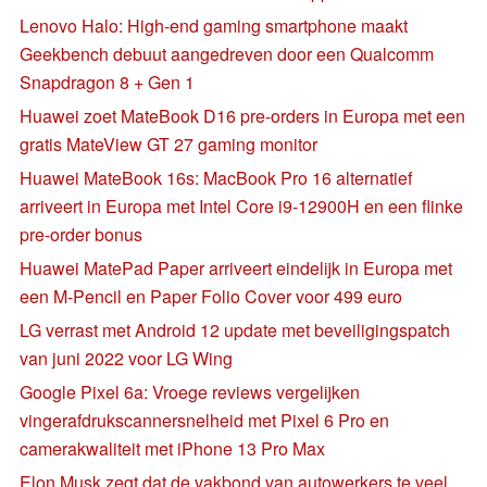
Lenovo Halo: High-end gaming smartphone maakt
Geekbench debuut aangedreven door een Qualcomm
Snapdragon 8 + Gen 1
Huawei zoet MateBook D16 pre-orders in Europa met een
gratis MateView GT 27 gaming monitor
Huawei MateBook 16s: MacBook Pro 16 alternatief
arriveert in Europa met Intel Core i9-12900H en een flinke
pre-order bonus
Huawei MatePad Paper arriveert eindelijk in Europa met
een M-Pencil en Paper Folio Cover voor 499 euro
LG verrast met Android 12 update met beveiligingspatch
van juni 2022 voor LG Wing
Google Pixel 6a: Vroege reviews vergelijken
vingerafdrukscannersnelheid met Pixel 6 Pro en
camerakwaliteit met iPhone 13 Pro Max
Elon Musk zegt dat de vakbond van autowerkers te veel