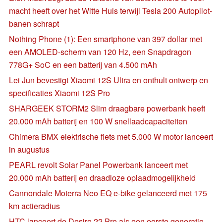
macht heeft over het Witte Huis terwijl Tesla 200 Autopilot-
banen schrapt
Nothing Phone (1): Een smartphone van 397 dollar met
een AMOLED-scherm van 120 Hz, een Snapdragon
778G+ SoC en een batterij van 4.500 mAh
Lei Jun bevestigt Xiaomi 12S Ultra en onthult ontwerp en
specificaties Xiaomi 12S Pro
SHARGEEK STORM2 Slim draagbare powerbank heeft
20.000 mAh batterij en 100 W snellaadcapaciteiten
Chimera BMX elektrische fiets met 5.000 W motor lanceert
in augustus
PEARL revolt Solar Panel Powerbank lanceert met
20.000 mAh batterij en draadloze oplaadmogelijkheid
Cannondale Moterra Neo EQ e-bike gelanceerd met 175
km actieradius
HTC lanceert de Desire 22 Pro als een eerste generatie