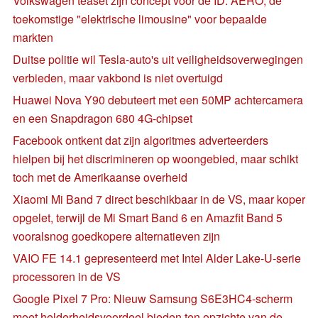
Volkswagen teaset zijn concept voor de ID. AERO, de
toekomstige "elektrische limousine" voor bepaalde
markten
Duitse politie wil Tesla-auto's uit veiligheidsoverwegingen
verbieden, maar vakbond is niet overtuigd
Huawei Nova Y90 debuteert met een 50MP achtercamera
en een Snapdragon 680 4G-chipset
Facebook ontkent dat zijn algoritmes adverteerders
hielpen bij het discrimineren op woongebied, maar schikt
toch met de Amerikaanse overheid
Xiaomi Mi Band 7 direct beschikbaar in de VS, maar koper
opgelet, terwijl de Mi Smart Band 6 en Amazfit Band 5
vooralsnog goedkopere alternatieven zijn
VAIO FE 14.1 gepresenteerd met Intel Alder Lake-U-serie
processoren in de VS
Google Pixel 7 Pro: Nieuw Samsung S6E3HC4-scherm
moet helderheidsvoordeel bieden ten opzichte van de