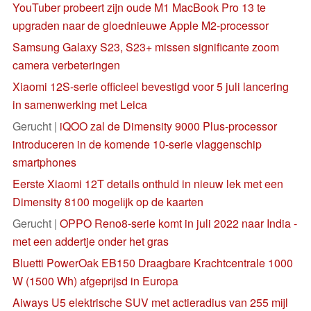
YouTuber probeert zijn oude M1 MacBook Pro 13 te
upgraden naar de gloednieuwe Apple M2-processor
Samsung Galaxy S23, S23+ missen significante zoom
camera verbeteringen
Xiaomi 12S-serie officieel bevestigd voor 5 juli lancering
in samenwerking met Leica
Gerucht |
iQOO zal de Dimensity 9000 Plus-processor
introduceren in de komende 10-serie vlaggenschip
smartphones
Eerste Xiaomi 12T details onthuld in nieuw lek met een
Dimensity 8100 mogelijk op de kaarten
Gerucht |
OPPO Reno8-serie komt in juli 2022 naar India -
met een addertje onder het gras
Bluetti PowerOak EB150 Draagbare Krachtcentrale 1000
W (1500 Wh) afgeprijsd in Europa
Aiways U5 elektrische SUV met actieradius van 255 mijl