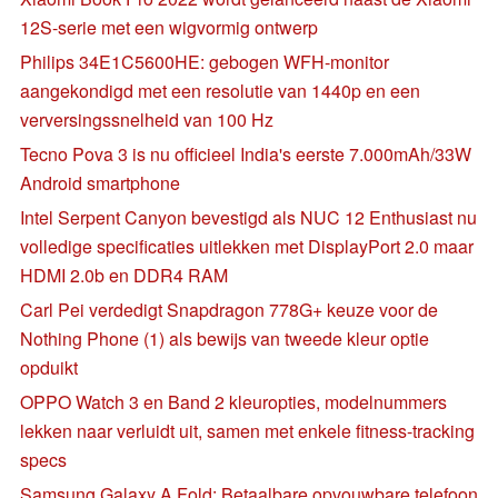
12S-serie met een wigvormig ontwerp
Philips 34E1C5600HE: gebogen WFH-monitor
aangekondigd met een resolutie van 1440p en een
verversingssnelheid van 100 Hz
Tecno Pova 3 is nu officieel India's eerste 7.000mAh/33W
Android smartphone
Intel Serpent Canyon bevestigd als NUC 12 Enthusiast nu
volledige specificaties uitlekken met DisplayPort 2.0 maar
HDMI 2.0b en DDR4 RAM
Carl Pei verdedigt Snapdragon 778G+ keuze voor de
Nothing Phone (1) als bewijs van tweede kleur optie
opduikt
OPPO Watch 3 en Band 2 kleuropties, modelnummers
lekken naar verluidt uit, samen met enkele fitness-tracking
specs
Samsung Galaxy A Fold: Betaalbare opvouwbare telefoon