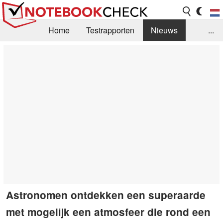
Home
Testrapporten
Nieuws
...
FAQ / Techniek
Bibliotheek
Aankoop Handleiding
Zoek
Contact
Astronomen ontdekken een superaarde
met mogelijk een atmosfeer die rond een