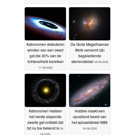
Astronomen detecteren
De Grote Magelhaense
winden van een zwart
Wolk vervormt zijn
gat die 30% van de
begeleidende
lichtsnelheid bereiken
sterrenstelsel
09-06-2026
11-06-2026
Astronomen hebben
Hubble maakt een
het verste slapende
opvallend beeld van
zwarte gat ontdekt dat
het spiraalstelsel M88
tot nu toe bekend is
06-
04-06-2026
06-2026