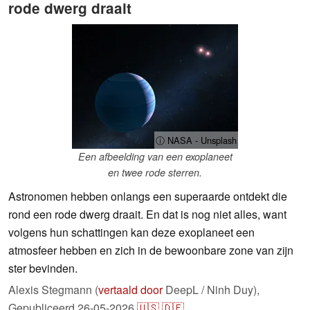
rode dwerg draait
ⓘ NASA - Unsplash
Een afbeelding van een exoplaneet
en twee rode sterren.
Astronomen hebben onlangs een superaarde ontdekt die
rond een rode dwerg draait. En dat is nog niet alles, want
volgens hun schattingen kan deze exoplaneet een
atmosfeer hebben en zich in de bewoonbare zone van zijn
ster bevinden.
Alexis Stegmann (
vertaald door
DeepL / Ninh Duy),
Gepubliceerd
26-05-2026
🇺🇸
🇩🇪
...