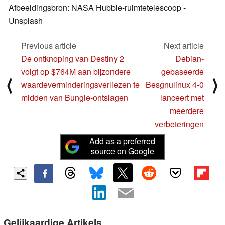
Afbeeldingsbron: NASA Hubble-ruimtetelescoop -
Unsplash
Previous article
Next article
De ontknoping van Destiny 2
Debian-
volgt op $764M aan bijzondere
gebaseerde
⟨
⟩
waardeverminderingsverliezen te
Besgnulinux 4-0
midden van Bungie-ontslagen
lanceert met
meerdere
verbeteringen
Add as a preferred
source on Google
Gelijkaardige Artikels