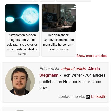
Astronomen hebben
Reddit in shock:
mogelijk een van de
Onderzoekers houden
zeldzaamste explosies
menselijke hersenen in
in het heelal ontdekt
leven
03-
27-05-2026
06-2026
Show more articles
Editor of the
original article
:
Alexis
Stegmann
- Tech Writer
- 704 articles
published on Notebookcheck
since
2025
contact me via:
LinkedIn