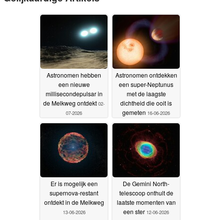
Astronomen hebben
Astronomen ontdekken
een nieuwe
een super-Neptunus
millisecondepulsar in
met de laagste
de Melkweg ontdekt
dichtheid die ooit is
02-
gemeten
07-2026
16-06-2026
Er is mogelijk een
De Gemini North-
supernova-restant
telescoop onthult de
ontdekt in de Melkweg
laatste momenten van
een ster
13-06-2026
12-06-2026