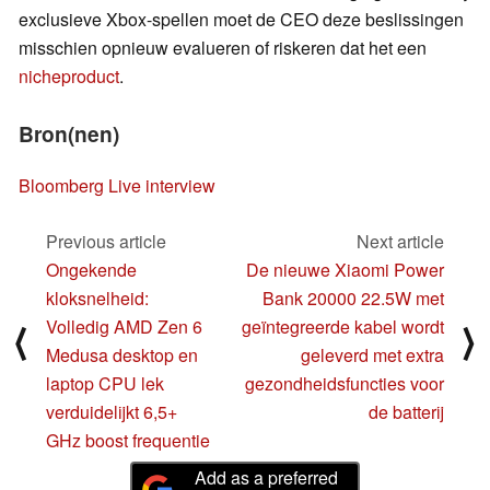
exclusieve Xbox-spellen moet de CEO deze beslissingen
misschien opnieuw evalueren of riskeren dat het een
nicheproduct
.
Bron(nen)
Bloomberg Live interview
Previous article
Next article
Ongekende
De nieuwe Xiaomi Power
kloksnelheid:
Bank 20000 22.5W met
Volledig AMD Zen 6
geïntegreerde kabel wordt
⟨
⟩
Medusa desktop en
geleverd met extra
laptop CPU lek
gezondheidsfuncties voor
verduidelijkt 6,5+
de batterij
GHz boost frequentie
Add as a preferred