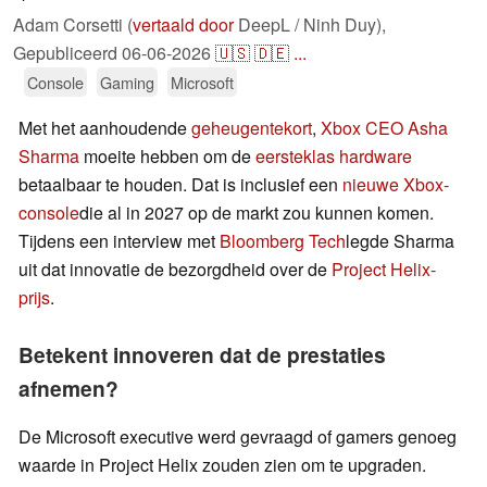
Adam Corsetti (
vertaald door
DeepL / Ninh Duy),
Gepubliceerd
06-06-2026
🇺🇸
🇩🇪
...
Console
Gaming
Microsoft
Met het aanhoudende
geheugentekort
,
Xbox CEO Asha
Sharma
moeite hebben om de
eersteklas hardware
betaalbaar te houden. Dat is inclusief een
nieuwe Xbox-
console
die al in 2027 op de markt zou kunnen komen.
Tijdens een interview met
Bloomberg Tech
legde Sharma
uit dat innovatie de bezorgdheid over de
Project Helix-
prijs
.
Betekent innoveren dat de prestaties
afnemen?
De Microsoft executive werd gevraagd of gamers genoeg
waarde in Project Helix zouden zien om te upgraden.