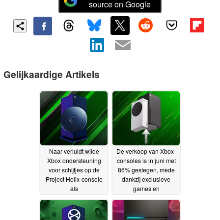
source on Google
Gelijkaardige Artikels
Naar verluidt wilde
De verkoop van Xbox-
Xbox ondersteuning
consoles is in juni met
voor schijfjes op de
86% gestegen, mede
Project Helix-console
dankzij exclusieve
als
games en
concurrentievoordeel
prijsverhogingen
23-07-
ten opzichte van de
2026
PS6
01-08-2026