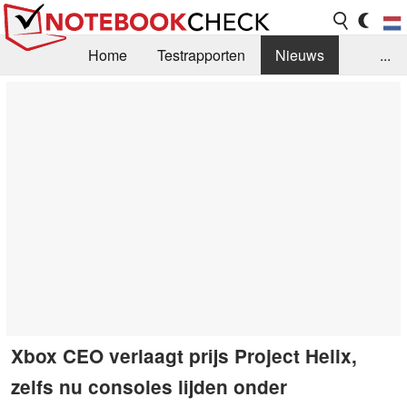
Home
Testrapporten
Nieuws
...
FAQ / Techniek
Bibliotheek
Aankoop Handleiding
Zoek
Contact
Xbox CEO verlaagt prijs Project Helix,
zelfs nu consoles lijden onder