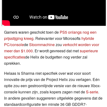
Gamers waren geschokt toen de
PS5 onlangs nog een
prijsstijging kreeg
. Relevanter voor Microsofts
hybride
PC/console
de
Stoommachine
zou
verkocht worden voor
meer dan $1.000
. Er wordt gevreesd dat met
superieure
specificaties
de Helix de budgetten nog verder zal
oprekken.
Helaas is Sharma niet specifiek over wat voor soort
innovatie de prijs van de Project Helix zou verlagen. Eén
optie zou een gestroomlijnde versie van de nieuwe Xbox-
console kunnen zijn, zoals kopers zagen met de
S-serie
.
In andere gevallen suggereren uitgelekte gegevens dat de
standaardconfiguratie ten minste 36 GB GDDR7-