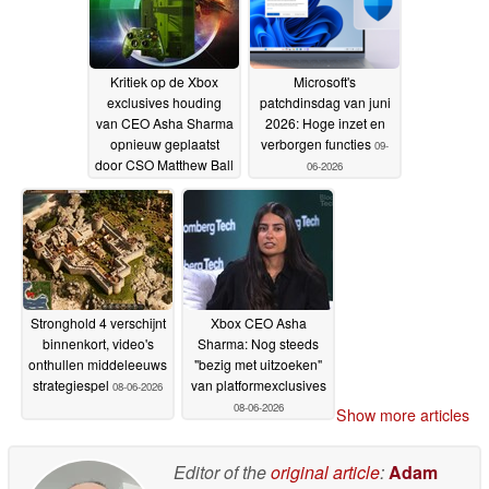
Kritiek op de Xbox
Microsoft's
exclusives houding
patchdinsdag van juni
van CEO Asha Sharma
2026: Hoge inzet en
opnieuw geplaatst
verborgen functies
09-
door CSO Matthew Ball
06-2026
11-06-2026
Stronghold 4 verschijnt
Xbox CEO Asha
binnenkort, video's
Sharma: Nog steeds
onthullen middeleeuws
"bezig met uitzoeken"
strategiespel
van platformexclusives
08-06-2026
08-06-2026
Show more articles
Editor of the
original article
:
Adam