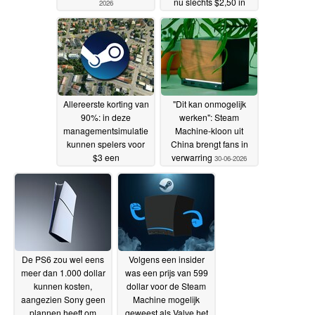
nu slechts $2,50 in
2026
plaats van $25 op
Steam
01-07-2026
Allereerste korting van
"Dit kan onmogelijk
90%: in deze
werken": Steam
managementsimulatie
Machine-kloon uit
kunnen spelers voor
China brengt fans in
$3 een
verwarring
30-06-2026
transportimperium
opbouwen
30-06-2026
De PS6 zou wel eens
Volgens een insider
meer dan 1.000 dollar
was een prijs van 599
kunnen kosten,
dollar voor de Steam
aangezien Sony geen
Machine mogelijk
plannen heeft om
geweest als Valve het