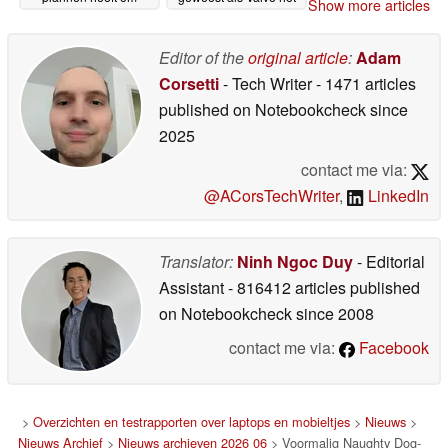
Show more articles
„hardware met
tekort aan geheugen
aanzienlijke verliezen
had kunnen oplossen
te verkopen”
Editor of the
original article
:
Adam
30-06-2026
28-06-2026
Corsetti
- Tech Writer
- 1471 articles
published on Notebookcheck
since
2025
contact me via:
@ACorsTechWriter
,
LinkedIn
Translator:
Ninh Ngoc Duy
- Editorial
Assistant
- 816412 articles published
on Notebookcheck
since 2008
contact me via:
Facebook
>
Overzichten en testrapporten over laptops en mobieltjes
>
Nieuws
>
Nieuws Archief
>
Nieuws archieven 2026 06
> Voormalig Naughty Dog-