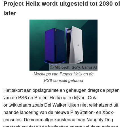
Project Helix wordt uitgesteld tot 2030 of
later
ⓘ Microsoft, Sony, Canva AI
Mock-ups van Project Helix en de
PS6-console getoond
Het tekort aan opslagruimte en geheugen dreigt de prijzen
van de PS6 en Project Helix op te drijven. Ook
ontwikkelaars zoals Del Walker kijken niet reikhalzend uit
naar de lancering van de nieuwe PlayStation- en Xbox-
consoles. De voormalige kunstenaar van Naughty Dog
waarschuwt dat dit de budgetten enorm zal doen oplopen,