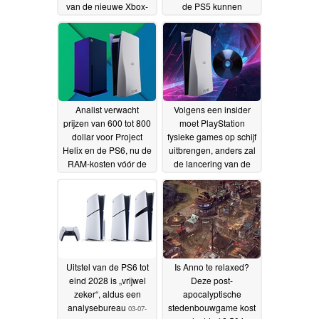
van de nieuwe Xbox-
de PS5 kunnen
console te verlagen
verhelpen
29-
15-07-2026
07-2026
Analist verwacht
Volgens een insider
prijzen van 600 tot 800
moet PlayStation
dollar voor Project
fysieke games op schijf
Helix en de PS6, nu de
uitbrengen, anders zal
RAM-kosten vóór de
de lancering van de
release dalen
PS6 mislukken
14-07-2026
09-07-
2026
Uitstel van de PS6 tot
Is Anno te relaxed?
eind 2028 is „vrijwel
Deze post-
zeker“, aldus een
apocalyptische
analysebureau
stedenbouwgame kost
03-07-