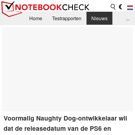
Home
Testrapporten
Nieuws
...
FAQ / Techniek
Bibliotheek
Aankoop Handleiding
Zoek
Contact
Voormalig Naughty Dog-ontwikkelaar wil
dat de releasedatum van de PS6 en