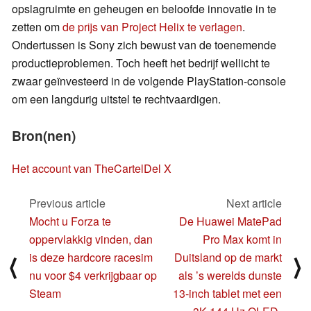
opslagruimte en geheugen en beloofde innovatie in te
zetten om
de prijs van Project Helix te verlagen
.
Ondertussen is Sony zich bewust van de toenemende
productieproblemen. Toch heeft het bedrijf wellicht te
zwaar geïnvesteerd in de volgende PlayStation-console
om een langdurig uitstel te rechtvaardigen.
Bron(nen)
Het account van TheCartelDel X
Previous article
Next article
Mocht u Forza te
De Huawei MatePad
oppervlakkig vinden, dan
Pro Max komt in
is deze hardcore racesim
Duitsland op de markt
⟨
⟩
nu voor $4 verkrijgbaar op
als ’s werelds dunste
Steam
13-inch tablet met een