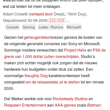
wat zal leiden tot meer ontslagen.
Adam Corsetti (
vertaald door
DeepL / Ninh Duy),
Gepubliceerd
30-06-2026
🇺🇸
🇩🇪
...
Console
Gaming
Leaks / Rumors
Microsoft
Gezien het
geheugentekort
vrezen gamers de kosten van
de volgende generatie consoles van Sony en Microsoft.
Sommige insiders verwachten dat
Project Helix
en
PS6 de
grens van 1.000 dollar zullen overschrijden
. Studio’s
maken zich echter mogelijk ook zorgen dat de nieuwe
hardware hun budgetten onder druk zal zetten. Een
voormalige
Naughty Dog
karakterontwerper heeft
voorgesteld
om de releasedata uit te stellen
tot ten minste
2030.
Del Walker werkte ook voor
Rocksteady Studios
en
Respawn Entertainment
aan
AAA-games
zoals
Batman: