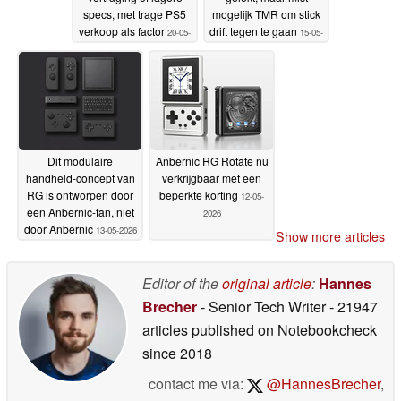
specs, met trage PS5
mogelijk TMR om stick
verkoop als factor
drift tegen te gaan
20-05-
15-05-
2026
2026
Dit modulaire
Anbernic RG Rotate nu
handheld-concept van
verkrijgbaar met een
RG is ontworpen door
beperkte korting
12-05-
een Anbernic-fan, niet
2026
door Anbernic
13-05-2026
Show more articles
Editor of the
original article
:
Hannes
Brecher
- Senior Tech Writer
- 21947
articles published on Notebookcheck
since 2018
contact me via:
@HannesBrecher
,