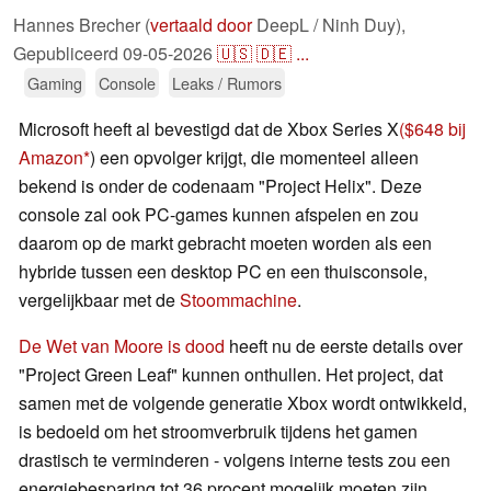
Hannes Brecher (
vertaald door
DeepL / Ninh Duy),
Gepubliceerd
09-05-2026
🇺🇸
🇩🇪
...
Gaming
Console
Leaks / Rumors
Microsoft heeft al bevestigd dat de Xbox Series X
($648 bij
Amazon
) een opvolger krijgt, die momenteel alleen
bekend is onder de codenaam "Project Helix". Deze
console zal ook PC-games kunnen afspelen en zou
daarom op de markt gebracht moeten worden als een
hybride tussen een desktop PC en een thuisconsole,
vergelijkbaar met de
Stoommachine
.
De Wet van Moore is dood
heeft nu de eerste details over
"Project Green Leaf" kunnen onthullen. Het project, dat
samen met de volgende generatie Xbox wordt ontwikkeld,
is bedoeld om het stroomverbruik tijdens het gamen
drastisch te verminderen - volgens interne tests zou een
energiebesparing tot 36 procent mogelijk moeten zijn.