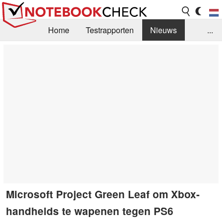
Home
Testrapporten
Nieuws
...
FAQ / Techniek
Bibliotheek
Aankoop Handleiding
Zoek
Contact
Microsoft Project Green Leaf om Xbox-
handhelds te wapenen tegen PS6