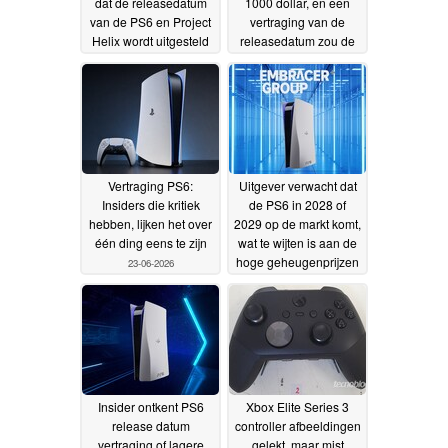
dat de releasedatum
1000 dollar, en een
van de PS6 en Project
vertraging van de
Helix wordt uitgesteld
releasedatum zou de
tot 2030 of later
kosten van de console
30-06-
nog verder kunnen
2026
doen stijgen
28-06-2026
Vertraging PS6:
Uitgever verwacht dat
Insiders die kritiek
de PS6 in 2028 of
hebben, lijken het over
2029 op de markt komt,
één ding eens te zijn
wat te wijten is aan de
hoge geheugenprijzen
23-06-2026
19-06-2026
Insider ontkent PS6
Xbox Elite Series 3
release datum
controller afbeeldingen
vertraging of lagere
gelekt, maar mist