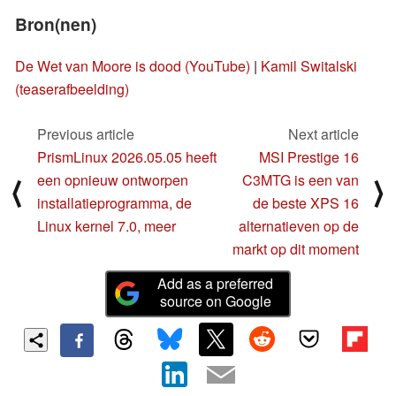
Bron(nen)
De Wet van Moore is dood (YouTube)
|
Kamil Switalski
(teaserafbeelding)
Previous article
Next article
PrismLinux 2026.05.05 heeft
MSI Prestige 16
een opnieuw ontworpen
C3MTG is een van
⟨
⟩
installatieprogramma, de
de beste XPS 16
Linux kernel 7.0, meer
alternatieven op de
markt op dit moment
Add as a preferred
source on Google