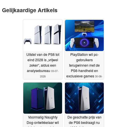
Gelijkaardige Artikels
Uitstel van de PS6 tot
PlayStation wil pc-
eind 2028 is „vrijwel
gebruikers
zeker“, aldus een
terugwinnen met de
analysebureau
PS6-handheld en
03-07-
exclusieve games
2026
30-06-
2026
Voormalig Naughty
De geschatte prijs van
Dog-ontwikkelaar wil
de PS6 bedraagt nu