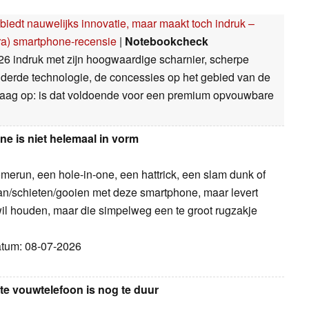
edt nauwelijks innovatie, maar maakt toch indruk –
tra) smartphone-recensie
|
Notebookcheck
26 indruk met zijn hoogwaardige scharnier, scherpe
uderde technologie, de concessies op het gebied van de
vraag op: is dat voldoende voor een premium opvouwbare
ne is niet helemaal in vorm
omerun, een hole-in-one, een hattrick, een slam dunk of
aan/schieten/gooien met deze smartphone, maar levert
wil houden, maar die simpelweg een te groot rugzakje
Datum: 08-07-2026
te vouwtelefoon is nog te duur