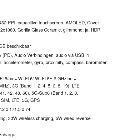
l 462 PPI, capacitive touchscreen, AMOLED, Cover
2x1080, Gorilla Glass Ceramic, glimmend: ja, HDR,
 GB beschikbaar
 (PD), Audio Verbindingen: audio via USB, 1
: accelerometer, gyro, proximity, compass, barometer
Wi-Fi 5/ax = Wi-Fi 6/ Wi-Fi 6E 6 GHz be =
MHz), 3G (Band 1, 2, 4, 5, 6, 8, 19), LTE
0, 41, 42, 48, 66), 5G-Sub6 (Band 1, 2, 3,
ual SIM, LTE, 5G, GPS
7.2 x 171.5 x 74
ng, 30W wireless charging, 5W wired reverse
ckcharge