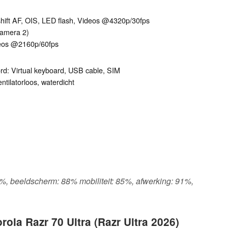
shift AF, OIS, LED flash, Videos @4320p/​30fps
camera 2)
deos @2160p/​60fps
ord: Virtual keyboard, USB cable, SIM
ntilatorloos, waterdicht
 50%, beeldscherm: 88% mobiliteit: 85%, afwerking: 91%,
ola Razr 70 Ultra (Razr Ultra 2026)