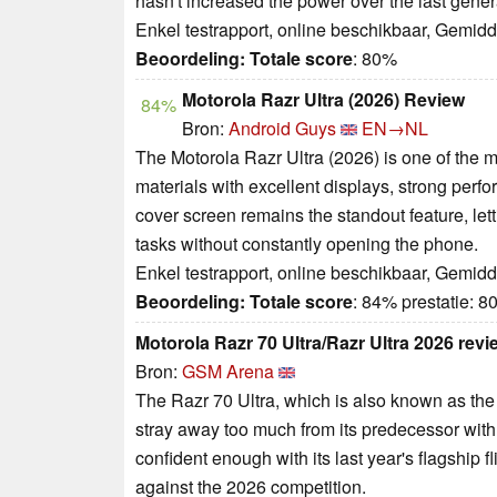
hasn't increased the power over the last genera
Enkel testrapport, online beschikbaar, Gemid
Beoordeling:
Totale score
: 80%
Motorola Razr Ultra (2026) Review
84%
Bron:
Android Guys
EN→NL
The Motorola Razr Ultra (2026) is one of the m
materials with excellent displays, strong perfor
cover screen remains the standout feature, le
tasks without constantly opening the phone.
Enkel testrapport, online beschikbaar, Gemid
Beoordeling:
Totale score
: 84% prestatie: 
Motorola Razr 70 Ultra/Razr Ultra 2026 revi
Bron:
GSM Arena
The Razr 70 Ultra, which is also known as the
stray away too much from its predecessor with 
confident enough with its last year's flagship f
against the 2026 competition.