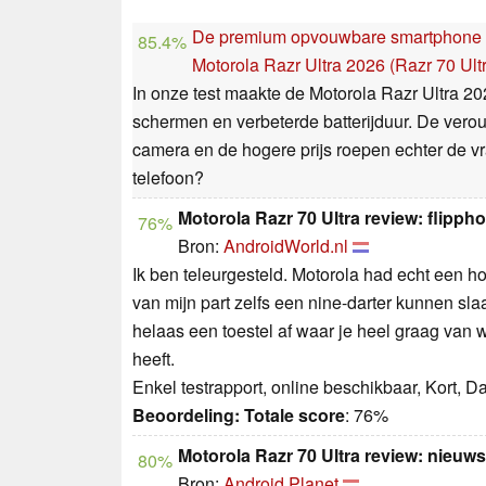
De premium opvouwbare smartphone bi
85.4%
Motorola Razr Ultra 2026 (Razr 70 Ul
In onze test maakte de Motorola Razr Ultra 20
schermen en verbeterde batterijduur. De vero
camera en de hogere prijs roepen echter de 
telefoon?
Motorola Razr 70 Ultra review: flippho
76%
Bron:
AndroidWorld.nl
Ik ben teleurgesteld. Motorola had echt een h
van mijn part zelfs een nine-darter kunnen sl
helaas een toestel af waar je heel graag van 
heeft.
Enkel testrapport, online beschikbaar, Kort, 
Beoordeling:
Totale score
: 76%
Motorola Razr 70 Ultra review: nieuws
80%
Bron:
Android Planet