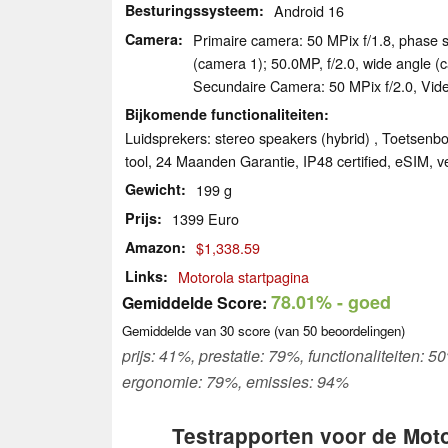
Besturingssysteem
Android 16
Camera
Primaire camera: 50 MPix f/​1.8, phase 
(camera 1); 50.0MP, f/​2.0, wide angle (
Secundaire Camera: 50 MPix f/​2.0, Vi
Bijkomende functionaliteiten
Luidsprekers: stereo speakers (hybrid) , Toetsenb
tool, 24 Maanden Garantie, IP48 certified, eSIM, ve
Gewicht
199 g
Prijs
1399 Euro
Amazon
$1,338.59
Links
Motorola startpagina
78.01%
- goed
Gemiddelde Score:
Gemiddelde van
30
score (van
50
beoordelingen)
prijs: 41%, prestatie: 79%, functionaliteiten:
ergonomie: 79%, emissies: 94%
Testrapporten voor de Motor