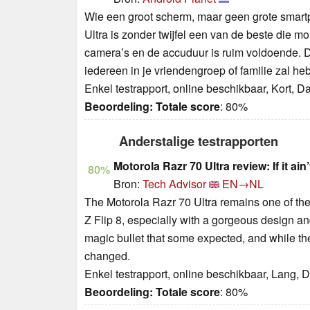
Wie een groot scherm, maar geen grote smartph
Ultra is zonder twijfel een van de beste die mo
camera’s en de accuduur is ruim voldoende. Da
iedereen in je vriendengroep of familie zal he
Enkel testrapport, online beschikbaar, Kort, 
Beoordeling:
Totale score
: 80%
Anderstalige testrapporten
Motorola Razr 70 Ultra review: If it ain
80%
Bron:
Tech Advisor
EN→NL
The Motorola Razr 70 Ultra remains one of the
Z Flip 8, especially with a gorgeous design and
magic bullet that some expected, and while th
changed.
Enkel testrapport, online beschikbaar, Lang,
Beoordeling:
Totale score
: 80%