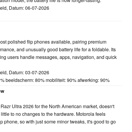
tion model, the battery life is now longer-lasting.
deld, Datum: 06-07-2026
ost polished flip phones available, pairing premium
mance, and unusually good battery life for a foldable. Its
tting users handle messages, apps, navigation, and quick
deld, Datum: 03-07-2026
80% beeldscherm: 80% mobiliteit: 90% afwerking: 90%
ew
 Razr Ultra 2026 for the North American market, doesn't
little to no changes to the hardware. Motorola feels
lip phone, so with just some minor tweaks, it's good to go