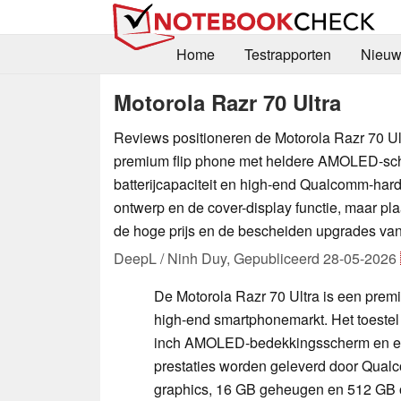
Home
Testrapporten
Nieuw
Motorola Razr 70 Ultra
Reviews positioneren de Motorola Razr 70 Ult
premium flip phone met heldere AMOLED-sch
batterijcapaciteit en high-end Qualcomm-hardw
ontwerp en de cover-display functie, maar pla
de hoge prijs en de bescheiden upgrades van j
DeepL / Ninh Duy,
Gepubliceerd
28-05-2026
De Motorola Razr 70 Ultra is een prem
high-end smartphonemarkt. Het toeste
inch AMOLED-bedekkingsscherm en ee
prestaties worden geleverd door Qua
graphics, 16 GB geheugen en 512 GB 