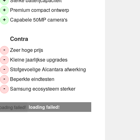
Sterke batterijcapaciteit
+
Premium compact ontwerp
+
Capabele 50MP camera's
+
Contra
Zeer hoge prijs
-
Kleine jaarlijkse upgrades
-
Stofgevoelige Alcantara afwerking
-
Beperkte eindtesten
-
Samsung ecosysteem sterker
-
loading failed!
loading failed!