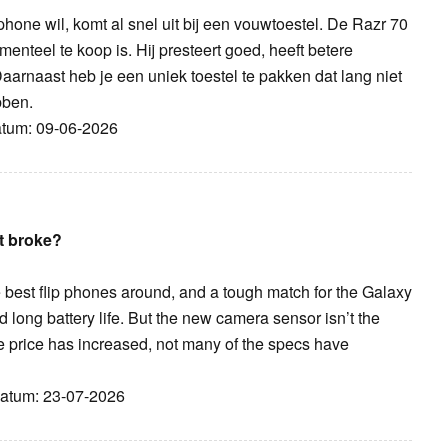
one wil, komt al snel uit bij een vouwtoestel. De Razr 70
menteel te koop is. Hij presteert goed, heeft betere
arnaast heb je een uniek toestel te pakken dat lang niet
bben.
Datum: 09-06-2026
’t broke?
 best flip phones around, and a tough match for the Galaxy
 long battery life. But the new camera sensor isn’t the
e price has increased, not many of the specs have
 Datum: 23-07-2026