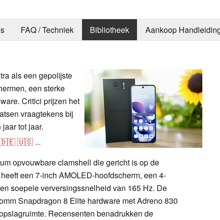
s
FAQ / Techniek
Bibliotheek
Aankoop Handleidin
ra als een gepolijste
ermen, een sterke
are. Critici prijzen het
atsen vraagtekens bij
aar tot jaar.
🇩🇪
🇺🇸
...
ium opvouwbare clamshell die gericht is op de
l heeft een 7-inch AMOLED-hoofdscherm, een 4-
n soepele verversingssnelheid van 165 Hz. De
lcomm Snapdragon 8 Elite hardware met Adreno 830
opslagruimte. Recensenten benadrukken de