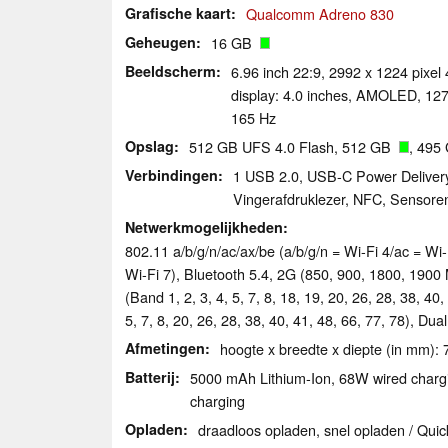
Grafische kaart
Qualcomm Adreno 830
Geheugen
16 GB
Beeldscherm
6.96 inch 22:9, 2992 x 1224 pixe
display: 4.0 inches, AMOLED, 127
165 Hz
Opslag
512 GB UFS 4.0 Flash, 512 GB
, 495
Verbindingen
1 USB 2.0, USB-C Power Delivery
Vingerafdruklezer, NFC, Sensoren
Netwerkmogelijkheden
802.11 a/​b/​g/​n/​ac/​ax/​be (a/b/g/n = Wi-Fi 4/ac = 
Wi-Fi 7), Bluetooth 5.4, 2G (850, 900, 1800, 1900 
(Band 1, 2, 3, 4, 5, 7, 8, 18, 19, 20, 26, 28, 38, 4
5, 7, 8, 20, 26, 28, 38, 40, 41, 48, 66, 77, 78), D
Afmetingen
hoogte x breedte x diepte (in mm): 
Batterij
5000 mAh Lithium-Ion, 68W wired chargi
charging
Opladen
draadloos opladen, snel opladen / Qui