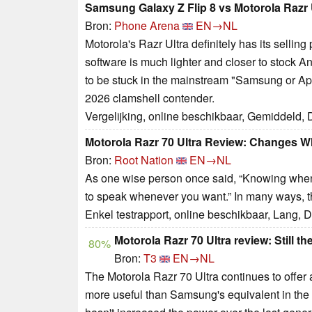
Samsung Galaxy Z Flip 8 vs Motorola Razr Ul
Bron:
Phone Arena
EN→NL
Motorola's Razr Ultra definitely has its selling 
software is much lighter and closer to stock An
to be stuck in the mainstream "Samsung or Appl
2026 clamshell contender.
Vergelijking, online beschikbaar, Gemiddeld,
Motorola Razr 70 Ultra Review: Changes W
Bron:
Root Nation
EN→NL
As one wise person once said, “Knowing when t
to speak whenever you want.” In many ways, the 
Enkel testrapport, online beschikbaar, Lang,
Motorola Razr 70 Ultra review: Still th
80%
Bron:
T3
EN→NL
The Motorola Razr 70 Ultra continues to offer a
more useful than Samsung's equivalent in the 