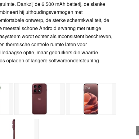
imte. Dankzij de 6.500 mAh batterij, de slanke
mbineert hij uithoudingsvermogen met
fortabele ontwerp, de sterke schermkwaliteit, de
e meestal schone Android ervaring met nuttige
systeem wordt echter als inconsistent beschreven,
en thermische controle ruimte laten voor
 alledaagse optie, maar gebruikers die waarde
os opladen of langere softwareondersteuning