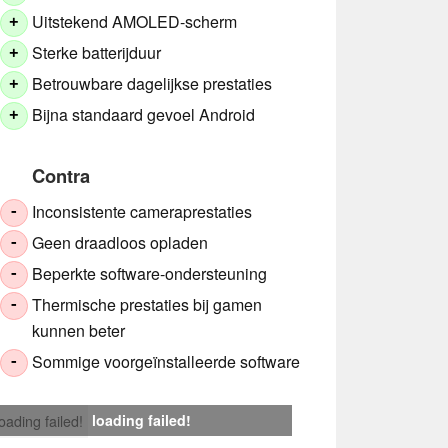
Uitstekend AMOLED-scherm
+
Sterke batterijduur
+
Betrouwbare dagelijkse prestaties
+
Bijna standaard gevoel Android
+
Contra
Inconsistente cameraprestaties
-
Geen draadloos opladen
-
Beperkte software-ondersteuning
-
Thermische prestaties bij gamen
-
kunnen beter
Sommige voorgeïnstalleerde software
-
loading failed!
loading failed!