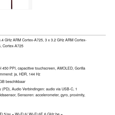
 3.4 GHz ARM Cortex-A725, 3 x 3.2 GHz ARM Cortex-
, Cortex-A725
el 450 PPI, capacitive touchscreen, AMOLED, Gorilla
limmend: ja, HDR, 144 Hz
 GB beschikbaar
 (PD), Audio Verbindingen: audio via USB-C, 1
dssensor, Sensoren: accelerometer, gyro, proximity,
Wi-Fi 5/ax = Wi-Fi 6/ Wi-Fi 6E 6 GHz be =