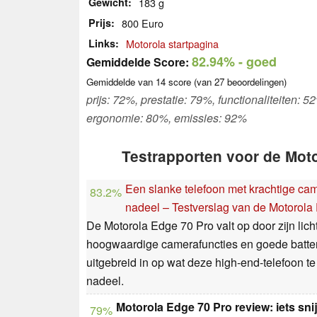
Gewicht
183 g
Prijs
800 Euro
Links
Motorola startpagina
82.94%
- goed
Gemiddelde Score:
Gemiddelde van
14
score (van
27
beoordelingen)
prijs: 72%, prestatie: 79%, functionaliteiten:
ergonomie: 80%, emissies: 92%
Testrapporten voor de Mot
Een slanke telefoon met krachtige cam
83.2%
nadeel – Testverslag van de Motorol
De Motorola Edge 70 Pro valt op door zijn lich
hoogwaardige camerafuncties en goede batterij
uitgebreid in op wat deze high-end-telefoon t
nadeel.
Motorola Edge 70 Pro review: iets sni
79%