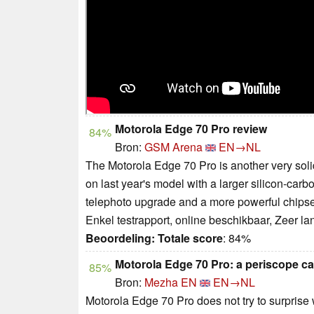
Motorola Edge 70 Pro review
84%
Bron:
GSM Arena
EN→NL
The Motorola Edge 70 Pro is another very solid 
on last year's model with a larger silicon-carb
telephoto upgrade and a more powerful chipset,
Enkel testrapport, online beschikbaar, Zeer l
Beoordeling:
Totale score
: 84%
Motorola Edge 70 Pro: a periscope cam
85%
Bron:
Mezha EN
EN→NL
Motorola Edge 70 Pro does not try to surprise 