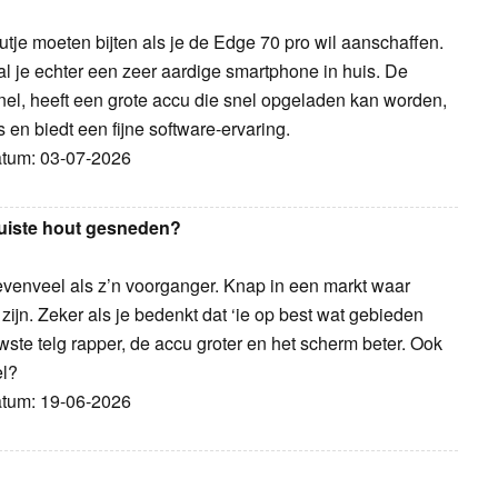
tje moeten bijten als je de Edge 70 pro wil aanschaffen.
l je echter een zeer aardige smartphone in huis. De
 snel, heeft een grote accu die snel opgeladen kan worden,
 en biedt een fijne software-ervaring.
Datum: 03-07-2026
 juiste hout gesneden?
evenveel als z’n voorganger. Knap in een markt waar
zijn. Zeker als je bedenkt dat ‘ie op best wat gebieden
uwste telg rapper, de accu groter en het scherm beter. Ook
el?
Datum: 19-06-2026