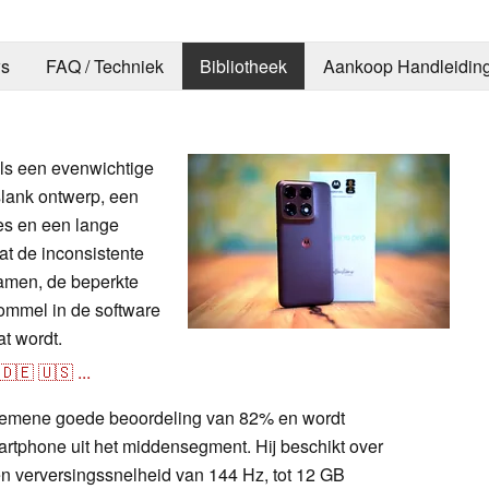
s
FAQ / Techniek
Bibliotheek
Aankoop Handleidin
ls een evenwichtige
lank ontwerp, een
es en een lange
at de inconsistente
gamen, de beperkte
ommel in de software
t wordt.
🇩🇪
🇺🇸
...
lgemene goede beoordeling van 82% en wordt
artphone uit het middensegment. Hij beschikt over
 verversingssnelheid van 144 Hz, tot 12 GB