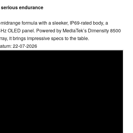
, serious endurance
midrange formula with a sleeker, IP69-rated body, a
144Hz OLED panel. Powered by MediaTek’s Dimensity 8500
ay, it brings impressive specs to the table.
 Datum: 22-07-2026