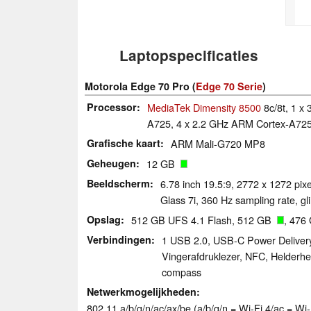
Laptopspecificaties
Motorola Edge 70 Pro (
Edge 70 Serie
)
Processor
MediaTek Dimensity 8500
8c/8t, 1 x
A725, 4 x 2.2 GHz ARM Cortex-A725
Grafische kaart
ARM Mali-G720 MP8
Geheugen
12 GB
Beeldscherm
6.78 inch 19.5:9, 2772 x 1272 pix
Glass 7i, 360 Hz sampling rate, g
Opslag
512 GB UFS 4.1 Flash, 512 GB
, 476
Verbindingen
1 USB 2.0, USB-C Power Delivery
Vingerafdruklezer, NFC, Helderhei
compass
Netwerkmogelijkheden
802.11 a/​b/​g/​n/​ac/​ax/​be (a/b/g/n = Wi-Fi 4/ac = 