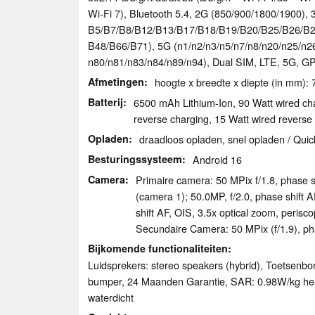
Wi-Fi 7), Bluetooth 5.4, 2G (850/​900/​1800/​1900), 3G
B5/​B7/​B8/​B12/​B13/​B17/​B18/​B19/​B20/​B25/​B26/​B2
B48/​B66/​B71), 5G (n1/​n2/​n3/​n5/​n7/​n8/​n20/​n25/​n26
n80/​n81/​n83/​n84/​n89/​n94), Dual SIM, LTE, 5G, G
Afmetingen
hoogte x breedte x diepte (in mm): 
Batterij
6500 mAh Lithium-Ion, 90 Watt wired cha
reverse charging, 15 Watt wired reverse
Opladen
draadloos opladen, snel opladen / Qui
Besturingssysteem
Android 16
Camera
Primaire camera: 50 MPix f/​1.8, phase 
(camera 1); 50.0MP, f/​2.0, phase shift
shift AF, OIS, 3.5x optical zoom, perisc
Secundaire Camera: 50 MPix (f/1.9), ph
Bijkomende functionaliteiten
Luidsprekers: stereo speakers (hybrid), Toetsenbor
bumper, 24 Maanden Garantie, SAR: 0.98W/​kg head
waterdicht