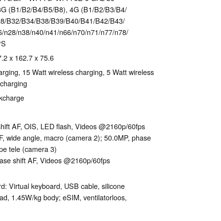
 (B1/​B2/​B4/​B5/​B8), 4G (B1/​B2/​B3/​B4/​
8/​B32/​B34/​B38/​B39/​B40/​B41/​B42/​B43/​
/​n28/​n38/​n40/​n41/​n66/​n70/​n71/​n77/​n78/​
PS
7.2 x 162.7 x 75.6
rging, 15 Watt wireless charging, 5 Watt wireless
 charging
ckcharge
shift AF, OIS, LED flash, Videos @2160p/​60fps
 AF, wide angle, macro (camera 2); 50.0MP, phase
ope tele (camera 3)
ase shift AF, Videos @2160p/​60fps
d: Virtual keyboard, USB cable, silicone
, 1.45W/​kg body; eSIM, ventilatorloos,