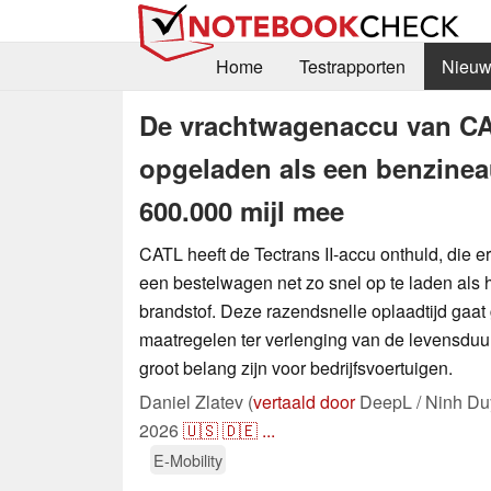
Home
Testrapporten
Nieuw
De vrachtwagenaccu van CA
opgeladen als een benzinea
600.000 mijl mee
CATL heeft de Tectrans II-accu onthuld, die er 
een bestelwagen net zo snel op te laden als 
brandstof. Deze razendsnelle oplaadtijd gaa
maatregelen ter verlenging van de levensduu
groot belang zijn voor bedrijfsvoertuigen.
Daniel Zlatev (
vertaald door
DeepL / Ninh Du
2026
🇺🇸
🇩🇪
...
E-Mobility