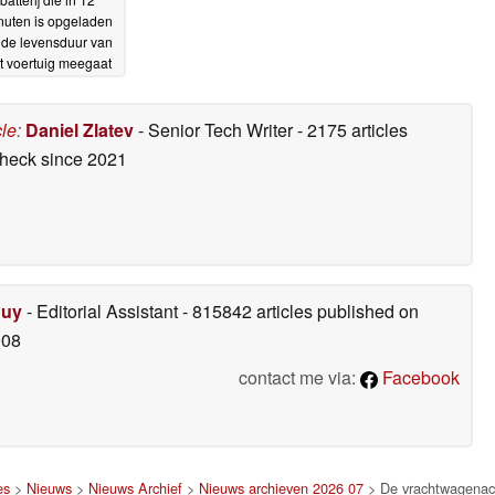
nuten is opgeladen
 de levensduur van
t voertuig meegaat
03-02-2026
cle
:
Daniel Zlatev
- Senior Tech Writer
- 2175 articles
check
since 2021
Duy
- Editorial Assistant
- 815842 articles published on
008
contact me via:
Facebook
es
>
Nieuws
>
Nieuws Archief
>
Nieuws archieven 2026 07
> De vrachtwagenacc