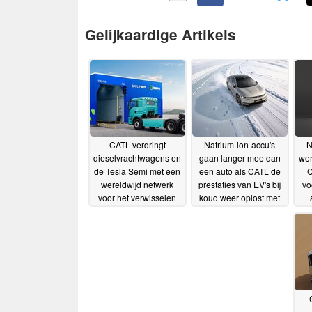
Gelijkaardige Artikels
CATL verdringt
Natrium-ion-accu's
N
dieselvrachtwagens en
gaan langer mee dan
wor
de Tesla Semi met een
een auto als CATL de
C
wereldwijd netwerk
prestaties van EV's bij
vo
voor het verwisselen
koud weer oplost met
van accu’s
eenvoudige
23-06-2026
verwisselsystemen
08-
06-2026