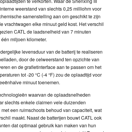
oplaadtijden te verkorten. Waar de Shenxing III
 interne weerstand van slechts 0,25 milliohm voor
 chemische samenstelling aan om geschikt te zijn
e vrachtwagen elke minuut geld kost. Het verschil
ngezien CATL de laadsnelheid van 7 minuten
 één miljoen kilometer.
dergelijke levensduur van de batterij te realiseren
elladen, door de celweerstand ten opzichte van
ren en de grafietinterface aan te passen om het
mperaturen tot -20 °C (-4 °F) zou de oplaadtijd voor
weeënhalve minuut toenemen.
rijtechnologieën waarvan de oplaadsnelheden
aar slechts enkele claimen vele duizenden
l met een ruimschoots behoud van capaciteit, wat
schil maakt. Naast de batterijen bouwt CATL ook
unten dat optimaal gebruik kan maken van hun