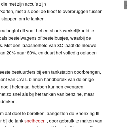
 die met zijn accu’s zijn
rkorten, met als doel de kloof te overbruggen tussen
et stoppen om te tanken.
cu begint dit voor het eerst ook werkelijkheid te
zoals bestelwagens of bestelbusjes, waarbij de
is. Met een laadsnelheid van 8C laadt de nieuwe
an 20% naar 80%, en duurt het volledig opladen
meeste bestuurders bij een tankstation doorbrengen,
iment van CATL binnen handbereik van de enige
og nooit helemaal hebben kunnen evenaren:
et zo snel als bij het tanken van benzine, maar
 drinken.
om dat doel te bereiken, aangezien de Shenxing III
r bij de tank
snelheden
, door gebruik te maken van