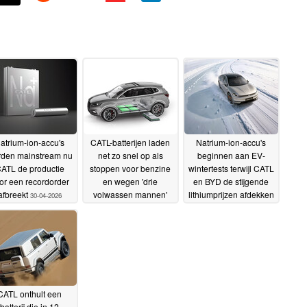
atrium-ion-accu's
CATL-batterijen laden
Natrium-ion-accu's
den mainstream nu
net zo snel op als
beginnen aan EV-
ATL de productie
stoppen voor benzine
wintertests terwijl CATL
or een recordorder
en wegen 'drie
en BYD de stijgende
afbreekt
volwassen mannen'
lithiumprijzen afdekken
30-04-2026
minder
23-04-2026
03-02-2026
CATL onthult een
batterij die in 12