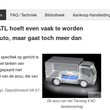
s
FAQ / Techniek
Bibliotheek
Aankoop Handleidin
TL hoeft even vaak te worden
uto, maar gaat toch meer dan
specifiek op gericht is
het tanken van
t gepaard met
r van de accu, die van
y),
Gepubliceerd
08-07-
ⓘ CATL
De accu van het Tianxing II 8C-
bestelvoertuig