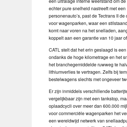
een ultralage interne weerstand om de 
echter pure snelheid nastreeft met een
personenauto’s, past de Tectrans II de
voor wagenparken, waar een stilstaand
komt naar voren na het snelladen, aa
koppelt aan een garantie van 10 jaar of
CATL stelt dat het erin geslaagd is een 
ondanks de hoge kilometrage en het sn
het branchegemiddelde ruwweg te halve
lithiumverlies te vertragen. Zelfs bij te
bestelwagens slechts met ongeveer t
Er zijn inmiddels verschillende batte
vergelijkbaar zijn met een tankstop, m
oplaadcycli over meer dan 600.000 mij
voor commerciële wagenparken het ver
een wereldwijd netwerk van snellaadp