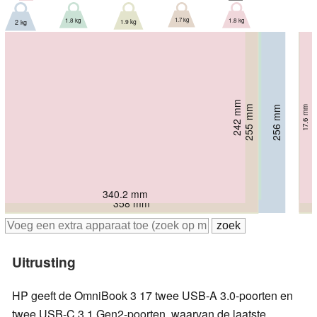
1.7 kg
1.8 kg
1.8 kg
1.9 kg
2 kg
237.5 mm
242 mm
18.9 mm
255 mm
256 mm
257 mm
17.6 mm
18.6 mm
16.4 mm
18.4 mm
362.9 mm
340.2 mm
358 mm
397 mm
359 mm
Uitrusting
HP geeft de OmniBook 3 17 twee USB-A 3.0-poorten en
twee USB-C 3.1 Gen2-poorten, waarvan de laatste