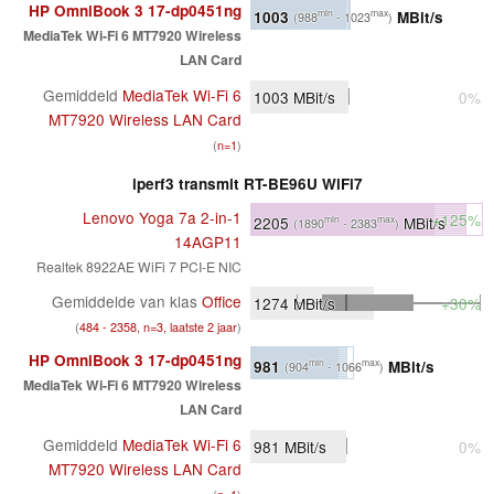
HP OmniBook 3 17-dp0451ng
1003
MBit/s
min
max
(988
- 1023
)
MediaTek Wi-Fi 6 MT7920 Wireless
LAN Card
Gemiddeld
MediaTek Wi-Fi 6
1003
MBit/s
0%
MT7920 Wireless LAN Card
(
n=1
)
iperf3 transmit RT-BE96U WiFi7
Lenovo Yoga 7a 2-in-1
+125%
2205
MBit/s
min
max
(1890
- 2383
)
14AGP11
Realtek 8922AE WiFi 7 PCI-E NIC
Gemiddelde van klas
Office
1274
MBit/s
+30%
(
484 - 2358, n=3, laatste 2 jaar
)
HP OmniBook 3 17-dp0451ng
981
MBit/s
min
max
(904
- 1066
)
MediaTek Wi-Fi 6 MT7920 Wireless
LAN Card
Gemiddeld
MediaTek Wi-Fi 6
981
MBit/s
0%
MT7920 Wireless LAN Card