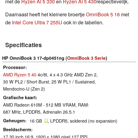
met de
Ryzen AI 5 330
en
Ryzen AI 5 430
respectievelijk.
Daarnaast heeft het kleinere broertje
OmniBook 5 16
met
de
Intel Core Ultra 7 255U
ook in de tabellen.
Specificaties
HP OmniBook 3 17-dp0451ng (
OmniBook 3 Serie
)
Processor
AMD Ryzen 5 40
4c/8t, 4 x 4.3 GHz AMD Zen 2,
30 W PL2 / Short Burst, 25 W PL1 / Sustained,
Mendocino-U (Zen 2)
Grafische kaart
AMD Radeon 610M - 512 MB VRAM, RAM:
687 MHz, LPDDR5, Adrenalin 26.5.1
Geheugen
16 GB
, LPDDR5, soldered (no expansion)
Beeldscherm
17.30 inch 16:9, 1920 x 1080 pixel 127 PPI,