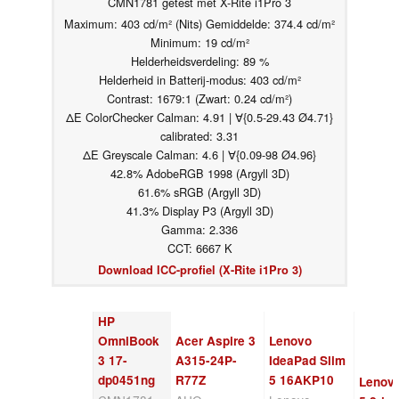
CMN1781 getest met X-Rite i1Pro 3
Maximum: 403 cd/m² (Nits) Gemiddelde: 374.4 cd/m²
Minimum: 19 cd/m²
Helderheidsverdeling: 89 %
Helderheid in Batterij-modus: 403 cd/m²
Contrast: 1679:1 (Zwart: 0.24 cd/m²)
ΔE ColorChecker Calman: 4.91 | ∀{0.5-29.43 Ø4.71}
calibrated: 3.31
ΔE Greyscale Calman: 4.6 | ∀{0.09-98 Ø4.96}
42.8% AdobeRGB 1998 (Argyll 3D)
61.6% sRGB (Argyll 3D)
41.3% Display P3 (Argyll 3D)
Gamma: 2.336
CCT: 6667 K
Download ICC-profiel (X-Rite i1Pro 3)
HP
OmniBook
Acer Aspire 3
Lenovo
3 17-
A315-24P-
IdeaPad Slim
dp0451ng
R77Z
5 16AKP10
Lenov