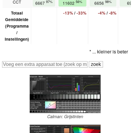
CCT
97%
56%
98%
6667
11602
6656
69
Totaal
-13%
/
-33%
-4%
/
-8%
Gemiddelde
(Programma
/
Instellingen)
* ... kleiner is beter
Calman: Grijstinten