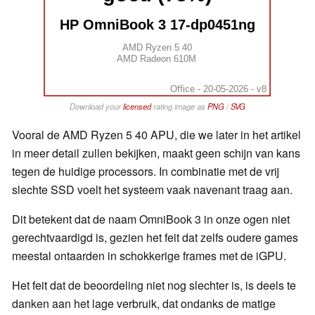
HP OmniBook 3 17-dp0451ng
AMD Ryzen 5 40
AMD Radeon 610M
Office - 20-05-2026 - v8
Download your
licensed
rating image as
PNG
/
SVG
Vooral de AMD Ryzen 5 40 APU, die we later in het artikel
in meer detail zullen bekijken, maakt geen schijn van kans
tegen de huidige processors. In combinatie met de vrij
slechte SSD voelt het systeem vaak navenant traag aan.
Dit betekent dat de naam OmniBook 3 in onze ogen niet
gerechtvaardigd is, gezien het feit dat zelfs oudere games
meestal ontaarden in schokkerige frames met de iGPU.
Het feit dat de beoordeling niet nog slechter is, is deels te
danken aan het lage verbruik, dat ondanks de matige