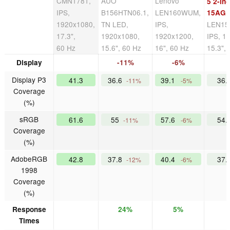
CMN1781,
AUO
Lenovo
5 2-in-
IPS,
B156HTN06.1,
LEN160WUM,
15AGP
1920x1080,
TN LED,
IPS,
LEN1
17.3",
1920x1080,
1920x1200,
IPS, 1
60 Hz
15.6", 60 Hz
16", 60 Hz
15.3",
Display
-11%
-6%
Display P3
41.3
36.6
39.1
36.
-11%
-5%
Coverage
(%)
sRGB
61.6
55
57.6
54.
-11%
-6%
Coverage
(%)
AdobeRGB
42.8
37.8
40.4
37.
-12%
-6%
1998
Coverage
(%)
Response
24%
5%
Times