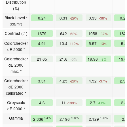
Distribution
(%)
Black Level *
0.24
0.31
0.33
0.2
-29%
-38%
(cd/m²)
Contrast (:1)
1679
642
1058
182
-62%
-37%
Colorchecker
4.91
10.4
5.57
5.
-112%
-13%
dE 2000 *
Colorchecker
21.65
21.6
19.96
19.
-0%
8%
dE 2000
max. *
Colorchecker
3.31
4.25
4.52
2.9
-28%
-37%
dE 2000
calibrated *
Greyscale
4.6
11
2.7
2.
-139%
41%
dE 2000 *
Gamma
94%
100%
103%
2.336
2.196
2.129
2.