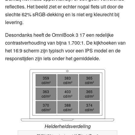
reflecties. Het beeld ziet er echter nogal flets uit door de
slechte 62% sRGB-dekking en is niet erg kleurecht bij
levering.
Desondanks heeft de OmniBook 3 17 een redelijke
contrastverhouding van bijna 1.700:1. De kijkhoeken van
het 16:9 scherm zijn typisch voor een IPS model en de
responstijden zijn iets onder het gemiddelde.
359
383
365
cd/m²
cd/m²
cd/m²
363
403
365
cd/m²
cd/m²
cd/m²
370
388
374
cd/m²
cd/m²
cd/m²
Helderheidsverdeling