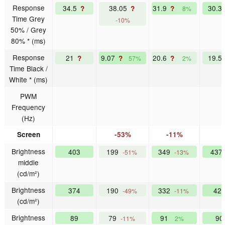
Response
34.5
38.05
31.9
30.3
?
?
?
8%
Time Grey
-10%
50% / Grey
80% * (ms)
Response
21
9.07
20.6
19.5
?
?
?
57%
2%
Time Black /
White * (ms)
PWM
Frequency
(Hz)
Screen
-53%
-11%
Brightness
403
199
349
437
-51%
-13%
middle
(cd/m²)
Brightness
374
190
332
42
-49%
-11%
(cd/m²)
Brightness
89
79
91
9
-11%
2%