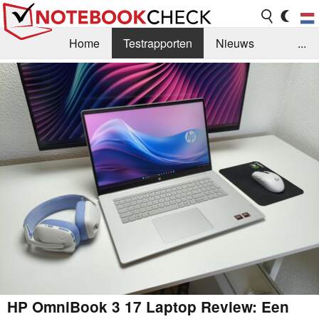
Home
Testrapporten
Nieuws
...
FAQ / Techniek
Bibliotheek
Aankoop Handleiding
Zoek
Contact
HP OmniBook 3 17 Laptop Review: Een