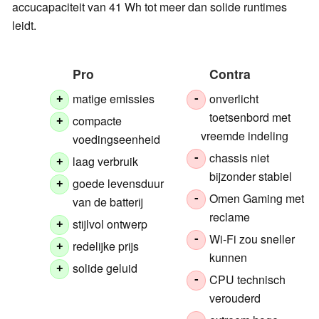
accucapaciteit van 41 Wh tot meer dan solide runtimes
leidt.
Pro
Contra
matige emissies
onverlicht
+
-
toetsenbord met
compacte
+
vreemde indeling
voedingseenheid
chassis niet
-
laag verbruik
+
bijzonder stabiel
goede levensduur
+
Omen Gaming met
-
van de batterij
reclame
stijlvol ontwerp
+
Wi-Fi zou sneller
-
redelijke prijs
+
kunnen
solide geluid
+
CPU technisch
-
verouderd