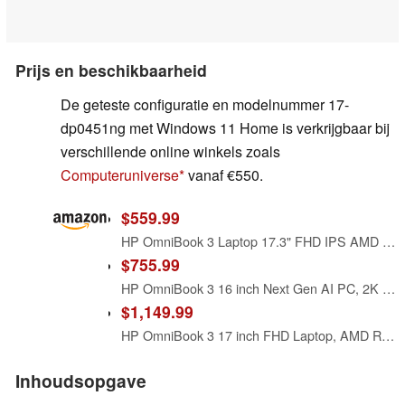
Prijs en beschikbaarheid
De geteste configuratie en modelnummer 17-
dp0451ng met Windows 11 Home is verkrijgbaar bij
verschillende online winkels zoals
Computeruniverse
vanaf €550.
$559.99
HP OmniBook 3 Laptop 17.3" FHD IPS AMD Ryzen 5 40(Beats i7-7500U)
$755.99
HP OmniBook 3 16 inch Next Gen AI PC, 2K Touchscreen, AMD Ryzen AI 5 430, 16 GB RAM, 512 GB SSD, AMD Radeon 840M GPU, Windows 11 Home, Glacier Silver, 16-bv0099nr
$1,149.99
HP OmniBook 3 17 inch FHD Laptop, AMD Ryzen 5, 8GB RAM 512GB SSD
Inhoudsopgave