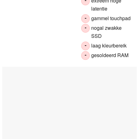
extreem hoge
-
latentie
gammel touchpad
-
nogal zwakke
-
SSD
laag kleurbereik
-
gesoldeerd RAM
-