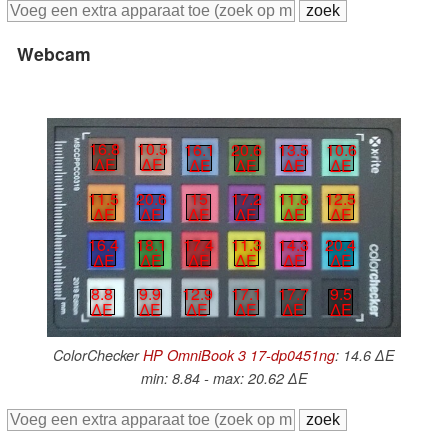
Webcam
16.8
10.5
16.1
20.6
13.5
10.6
∆E
∆E
∆E
∆E
∆E
∆E
11.5
20.6
15
17.2
11.8
12.5
∆E
∆E
∆E
∆E
∆E
∆E
16.4
18.1
17.4
11.3
14.3
20.4
∆E
∆E
∆E
∆E
∆E
∆E
17.7
9.5
8.8
9.9
12.9
17.1
∆E
∆E
∆E
∆E
∆E
∆E
ColorChecker
HP OmniBook 3 17-dp0451ng
: 14.6 ∆E
min: 8.84 - max: 20.62 ∆E