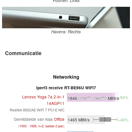
Poorten: Links
Havens: Rechts
Communicatie
Networking
iperf3 receive RT-BE96U WiFi7
Lenovo Yoga 7a 2-in-1
+84%
1846
MBit/s
min
max
(1753
- 1942
)
14AGP11
Realtek 8922AE WiFi 7 PCI-E NIC
Gemiddelde van klas
Office
1465
MBit/s
+46%
(
1003 - 1926, n=2, laatste 2 jaar
)