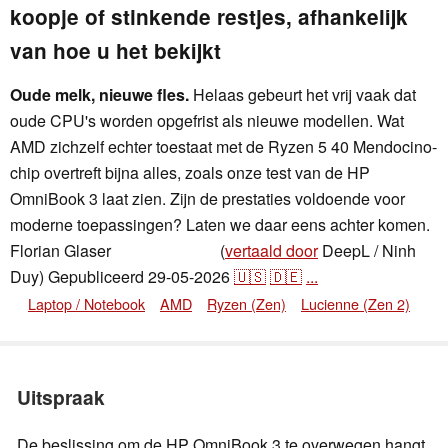
koopje of stinkende restjes, afhankelijk
van hoe u het bekijkt
Oude melk, nieuwe fles.
Helaas gebeurt het vrij vaak dat
oude CPU's worden opgefrist als nieuwe modellen. Wat
AMD zichzelf echter toestaat met de Ryzen 5 40 Mendocino-
chip overtreft bijna alles, zoals onze test van de HP
OmniBook 3 laat zien. Zijn de prestaties voldoende voor
moderne toepassingen? Laten we daar eens achter komen.
Florian Glaser
(
vertaald door
DeepL / Ninh
,
👁
Florian Glaser
Duy)
Gepubliceerd
29-05-2026
🇺🇸
🇩🇪
...
Laptop / Notebook
AMD
Ryzen (Zen)
Lucienne (Zen 2)
Uitspraak
De beslissing om de HP OmniBook 3 te overwegen hangt