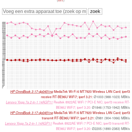
(
n=1
)
2350
2300
2250
2200
2150
2100
2050
2000
1950
1900
1850
1800
1750
1700
1650
1600
1550
1500
1450
1400
1350
1300
1250
1200
1150
1100
1050
1000
950
900
850
800
750
700
650
600
550
500
450
400
350
300
250
200
150
100
50
0
HP OmniBook 3 17-dp0451ng
MediaTek Wi-Fi 6 MT7920 Wireless LAN Card; iperf3
receive RT-BE96U WiFi7; iperf 3.21:
Ø1003 (988-1023) MBit/s
Lenovo Yoga 7a 2-in-1 14AGP11
Realtek 8922AE WiFi 7 PCI-E NIC; iperf3 receive RT-
BE96U WiFi7; iperf 3.20:
Ø1846 (1753-1942) MBit/s
HP OmniBook 3 17-dp0451ng
MediaTek Wi-Fi 6 MT7920 Wireless LAN Card; iperf3
transmit RT-BE96U WiFi7; iperf 3.21:
Ø981 (904-1066) MBit/s
Lenovo Yoga 7a 2-in-1 14AGP11
Realtek 8922AE WiFi 7 PCI-E NIC; iperf3 transmit RT-
BE96U WiFi7; iperf 3.20:
Ø2205 (1890-2383) MBit/s