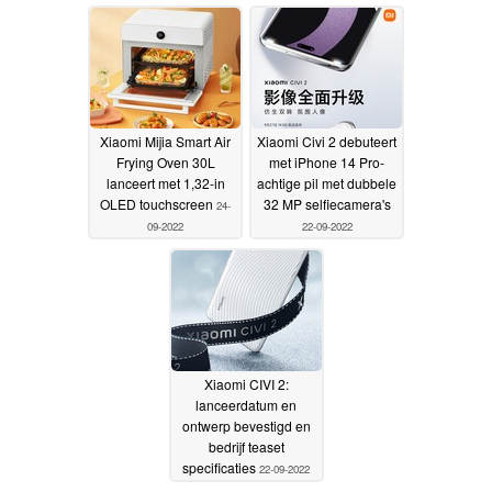
09-2022
24-09-2022
Xiaomi Mijia Smart Air
Xiaomi Civi 2 debuteert
Frying Oven 30L
met iPhone 14 Pro-
lanceert met 1,32-in
achtige pil met dubbele
OLED touchscreen
32 MP selfiecamera's
24-
09-2022
22-09-2022
Xiaomi CIVI 2:
lanceerdatum en
ontwerp bevestigd en
bedrijf teaset
specificaties
22-09-2022