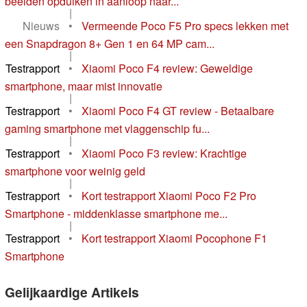
beelden opduiken in aanloop naar...
|
Nieuws
•
Vermeende Poco F5 Pro specs lekken met
een Snapdragon 8+ Gen 1 en 64 MP cam...
|
Testrapport
•
Xiaomi Poco F4 review: Geweldige
smartphone, maar mist innovatie
|
Testrapport
•
Xiaomi Poco F4 GT review - Betaalbare
gaming smartphone met vlaggenschip fu...
|
Testrapport
•
Xiaomi Poco F3 review: Krachtige
smartphone voor weinig geld
|
Testrapport
•
Kort testrapport Xiaomi Poco F2 Pro
Smartphone - middenklasse smartphone me...
|
Testrapport
•
Kort testrapport Xiaomi Pocophone F1
Smartphone
Gelijkaardige Artikels