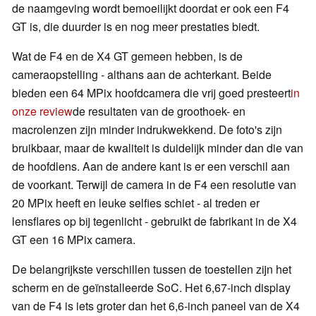
de naamgeving wordt bemoeilijkt doordat er ook een F4
GT is, die duurder is en nog meer prestaties biedt.
Wat de F4 en de X4 GT gemeen hebben, is de
cameraopstelling - althans aan de achterkant. Beide
bieden een 64 MPix hoofdcamera die vrij goed presteert
in
onze review
de resultaten van de groothoek- en
macrolenzen zijn minder indrukwekkend. De foto's zijn
bruikbaar, maar de kwaliteit is duidelijk minder dan die van
de hoofdlens. Aan de andere kant is er een verschil aan
de voorkant. Terwijl de camera in de F4 een resolutie van
20 MPix heeft en leuke selfies schiet - al treden er
lensflares op bij tegenlicht - gebruikt de fabrikant in de X4
GT een 16 MPix camera.
De belangrijkste verschillen tussen de toestellen zijn het
scherm en de geïnstalleerde SoC. Het 6,67-inch display
van de F4 is iets groter dan het 6,6-inch paneel van de X4