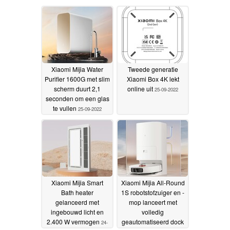
Xiaomi Mijia Water
Tweede generatie
Purifier 1600G met slim
Xiaomi Box 4K lekt
scherm duurt 2,1
online uit
25-09-2022
seconden om een glas
te vullen
25-09-2022
Xiaomi Mijia Smart
Xiaomi Mijia All-Round
Bath heater
1S robotstofzuiger en -
gelanceerd met
mop lanceert met
ingebouwd licht en
volledig
2.400 W vermogen
geautomatiseerd dock
24-