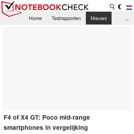
Home
Testrapporten
Nieuws
...
FAQ / Techniek
Bibliotheek
Aankoop Handleiding
Zoek
Contact
F4 of X4 GT: Poco mid-range
smartphones in vergelijking