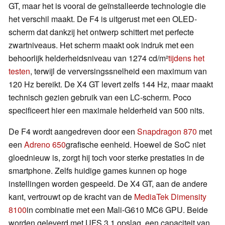
GT, maar het is vooral de geïnstalleerde technologie die
het verschil maakt. De F4 is uitgerust met een OLED-
scherm dat dankzij het ontwerp schittert met perfecte
zwartniveaus. Het scherm maakt ook indruk met een
behoorlijk helderheidsniveau van 1274 cd/m²
tijdens het
testen
, terwijl de verversingssnelheid een maximum van
120 Hz bereikt. De X4 GT levert zelfs 144 Hz, maar maakt
technisch gezien gebruik van een LC-scherm. Poco
specificeert hier een maximale helderheid van 500 nits.
De F4 wordt aangedreven door een
Snapdragon 870
met
een
Adreno 650
grafische eenheid. Hoewel de SoC niet
gloednieuw is, zorgt hij toch voor sterke prestaties in de
smartphone. Zelfs huidige games kunnen op hoge
instellingen worden gespeeld. De X4 GT, aan de andere
kant, vertrouwt op de kracht van de
MediaTek Dimensity
8100
in combinatie met een Mali-G610 MC6 GPU. Beide
worden geleverd met UFS 3.1 opslag, een capaciteit van