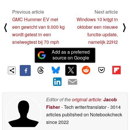
Previous article
Next article
GMC Hummer EV met
Windows 10 krijgt in
⟨
⟩
een gewicht van 9.000 kg
oktober een nieuwe
wordt getest in een
functie-update,
snelwegtest bij 70 mph
namelijk 22H2
Add as a preferred
source on Google
Editor of the
original article
:
Jacob
Fisher
- Tech writer/translator
- 3014
articles published on Notebookcheck
since 2022