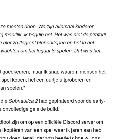
t ze moeten doen. We zijn allemaal kinderen
moeilijk. Ik begrijp het. Het was niet de piraterij
hier zo flagrant binnenliepen en het in het
 wachten om het legaal te spelen. Dat was het
niet goedkeuren, maar ik snap waarom mensen het
 spel kopen, het een uurtje uitproberen en
aan spelen."
 die
Subnautica 2
had gepirateerd voor de early-
 onvolledige gelekte build.
dioot zijn om op een officiële Discord server om
aal kopiëren van een spel waar ik jaren aan heb
zou doen, terwijl dat zo'n beetje is hoe wij ons