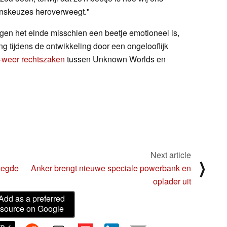
enskeuzes heroverweegt."
en het einde misschien een beetje emotioneel is,
ing tijdens de ontwikkeling door een ongelooflijk
-weer rechtszaken
tussen Unknown Worlds en
Next article
⟩
oegde
Anker brengt nieuwe speciale powerbank en
oplader uit
Add as a preferred
source on Google