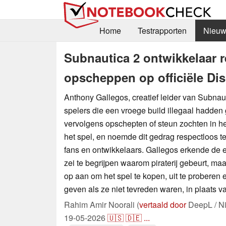
Home
Testrapporten
Nieuw
Subnautica 2 ontwikkelaar 
opscheppen op officiële Di
Anthony Gallegos, creatief leider van Subnaut
spelers die een vroege build illegaal hadde
vervolgens opschepten of steun zochten in het
het spel, en noemde dit gedrag respectloos 
fans en ontwikkelaars. Gallegos erkende de
zei te begrijpen waarom piraterij gebeurt, maa
op aan om het spel te kopen, uit te proberen e
geven als ze niet tevreden waren, in plaats va
Rahim Amir Noorali (
vertaald door
DeepL / N
19-05-2026
🇺🇸
🇩🇪
...