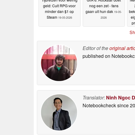
geld: Cult RPG voor
nog een zet - fans
minder dan $1 op
gaan uit hun dak
bek
19-05-
Steam
ei
19-05-2026
2026
p
Sh
Editor of the
original arti
published on Notebook
Translator:
Ninh Ngoc 
Notebookcheck
since 2