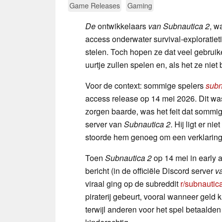
Game Releases
Gaming
De
ontwikkelaars
van Subnautica 2
, w
access onderwater survival-exploratieti
stelen. Toch hopen ze dat veel gebruik
uurtje zullen spelen en, als het ze niet 
Voor de context: sommige spelers
subn
access release op 14 mei 2026. Dit w
zorgen baarde, was het feit dat sommig
server van
Subnautica 2
. Hij ligt er ni
stoorde hem genoeg om een verklaring 
Toen
Subnautica 2
op 14 mei in early 
bericht (in de officiële Discord server
v
viraal ging op de subreddit
r/subnautica
piraterij gebeurt, vooral wanneer geld
terwijl anderen voor het spel betaalden