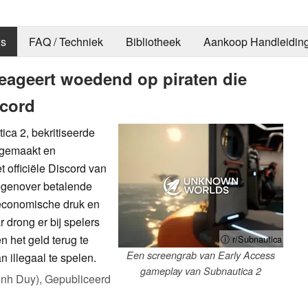
s
FAQ / Techniek
Bibliotheek
Aankoop Handleidin
reageert woedend op piraten die
scord
ica 2, bekritiseerde
n gemaakt en
 officiële Discord van
tegenover betalende
 economische druk en
r drong er bij spelers
n het geld terug te
ⓘ r/Subnautica
Een screengrab van Early Access
n illegaal te spelen.
gameplay van Subnautica 2
inh Duy),
Gepubliceerd