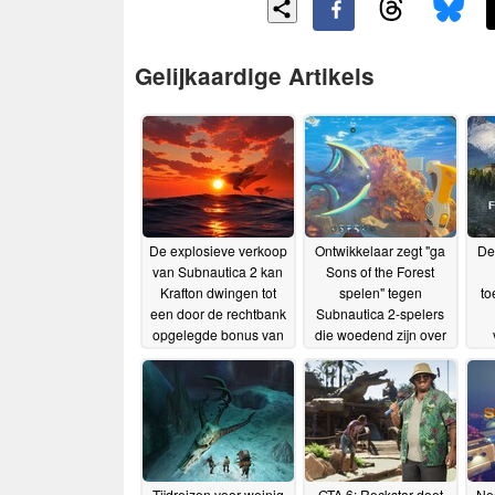
Gelijkaardige Artikels
De explosieve verkoop
Ontwikkelaar zegt "ga
De
van Subnautica 2 kan
Sons of the Forest
Krafton dwingen tot
spelen" tegen
to
een door de rechtbank
Subnautica 2-spelers
opgelegde bonus van
die woedend zijn over
$250 miljoen aan
het ontbreken van
ge
Unknown Worlds
wapens
02-06-
23-05-2026
2026
Tijdreizen voor weinig
GTA 6: Rockstar doet
Ne