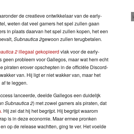
aaronder de creatieve ontwikkelaar van de early-
tel, weten dat veel gamers het spel zullen gaan
ers in plaats daarvan het spel zullen kopen, het een
bevalt,
Subnautica 2
gewoon zullen terugbetalen
.
autica 2
illegaal gekopieerd
vlak voor de early-
as geen probleem voor Gallegos, maar wat hem echt
e piraten erover opschepten in de officiële Discord-
et wakker van. Hij ligt er niet wakker van, maar het
af te leggen.
access lanceerde, deelde Gallegos een duidelijk
an Subnautica 2
) met zowel gamers als piraten, dat
.
Hij zei dat hij het begrijpt. Hij begrijpt waarom
 krap is in deze economie. Maar ermee pronken
 en op de release wachtten, ging te ver. Het voelde