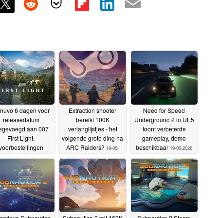
nuvo 6 dagen voor
Extraction shooter
Need for Speed
releasedatum
bereikt 100K
Underground 2 in UE5
egevoegd aan 007
verlanglijstjes - het
toont verbeterde
First Light,
volgende grote ding na
gameplay, demo
voorbestellingen
ARC Raiders?
beschikbaar
19-05-
19-05-2026
annuleerd
22-05-2026
2026
gatieve Subnautica
Subnautica 2 telt 460K
Subnautica 2 Steam