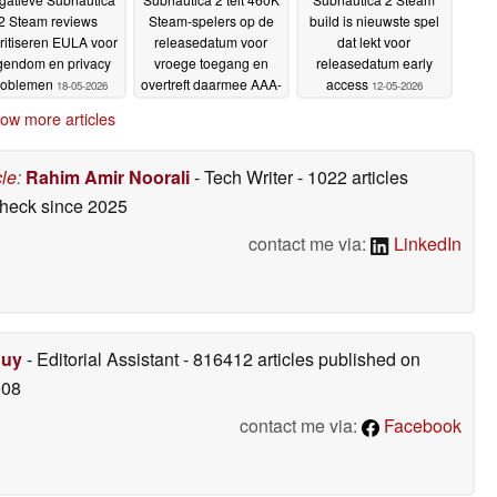
2 Steam reviews
Steam-spelers op de
build is nieuwste spel
ritiseren EULA voor
releasedatum voor
dat lekt voor
gendom en privacy
vroege toegang en
releasedatum early
roblemen
overtreft daarmee AAA-
access
18-05-2026
12-05-2026
games
15-05-2026
ow more articles
cle
:
Rahim Amir Noorali
- Tech Writer
- 1022 articles
check
since 2025
contact me via:
LinkedIn
Duy
- Editorial Assistant
- 816412 articles published on
008
contact me via:
Facebook