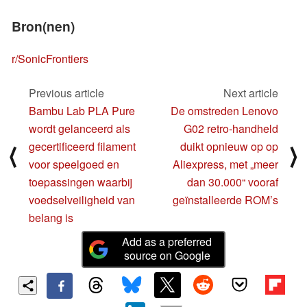
Bron(nen)
r/SonicFrontiers
Previous article
Next article
Bambu Lab PLA Pure
De omstreden Lenovo
wordt gelanceerd als
G02 retro-handheld
gecertificeerd filament
duikt opnieuw op op
⟨
⟩
voor speelgoed en
Aliexpress, met „meer
toepassingen waarbij
dan 30.000“ vooraf
voedselveiligheid van
geïnstalleerde ROM’s
belang is
Add as a preferred
source on Google