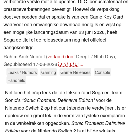
verbeterde versie met alle updates, DLC, bonusmateriaal en
prestatieverbeteringen bevestigt. Hoewel de verpakking
doet vermoeden dat er sprake is van een Game Key Card
waarvoor een omvangrijke download nodig is en wijst op
een mogelijke lanceringsdatum van 23 juni 2026, heeft
Sega de titel of de releasedatum nog niet officieel
aangekondigd.
Rahim Amir Noorali (
vertaald door
DeepL / Ninh Duy),
Gepubliceerd
17-06-2026
🇺🇸
🇩🇪
...
Leaks / Rumors
Gaming
Game Releases
Console
Handheld
Net toen het erop leek dat de lekken rond Sega en Team
Sonic’s
*Sonic Frontiers: Definitive Edition*
voor de
Nintendo Switch 2 op het punt stonden te verdwijnen, is er
opnieuw een groot lek in de vorm van fysieke exemplaren
in de winkelrekken opgedoken.
Sonic Frontiers: Definitive
Edition
voor de Nintendo Switch 2 is al bij de winkels