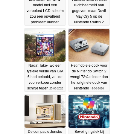
model met een
ruchtbaarheid aan
verbeterd LCD-scherm
gegeven, maar Devil
zou een opvallend
May Cry 5 op de
probleem kunnen
Nintendo Switch 2
verhelpen
draait met een
01-07-2026
snelheid tot 120 FPS
en presteert daarmee
beter dan de PS4-
versie
28-06-2026
Nadat Take-Two een
Het mobiele dock voor
fysieke versie van GTA
de Nintendo Switch 2
6 had beloofd, valt de
weegt 72% minder dan
voorverkoop zonder
het originele dock van
schijfje tegen
Nintendo
25-06-2026
18-06-2026
De compacte Jonsbo
Beveiligingslek bij