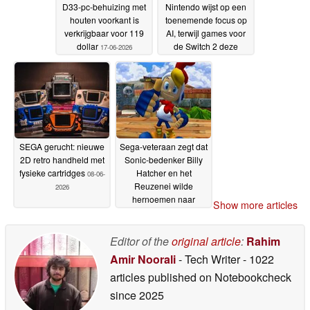
D33-pc-behuizing met
Nintendo wijst op een
houten voorkant is
toenemende focus op
verkrijgbaar voor 119
AI, terwijl games voor
dollar
de Switch 2 deze
17-06-2026
technologie juist
vermijden
17-06-2026
SEGA gerucht: nieuwe
Sega-veteraan zegt dat
2D retro handheld met
Sonic-bedenker Billy
fysieke cartridges
Hatcher en het
08-06-
Reuzenei wilde
2026
hernoemen naar
Show more articles
'Reuzenlul'
05-06-2026
Editor of the
original article
:
Rahim
Amir Noorali
- Tech Writer
- 1022
articles published on Notebookcheck
since 2025