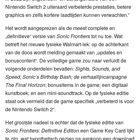
Nintendo Switch 2 uiteraard verbeterde prestaties, betere
graphics en zelfs kortere laadtijden kunnen verwachten.”
Het wordt aangeprezen als de meest complete en
„definitieve“ versie van
Sonic Frontiers
tot nu toe. Wat
betreft het nieuwe fysieke Walmart-lek: op de achterkant
van de doos wordt melding gemaakt van „updates en
bonuscontent“. De volledige game zou naar verluidt de
volgende onderdelen bevatten:
Sights, Sounds, and
Speed; Sonic’s Birthday Bash; de verhaallijncampagne
The Final Horizon
; bonusitems in de game; een digitaal
kunstboek; en een mini-soundtrack. Op de fysieke editie
staat ook vermeld dat de game specifiek „verbeterd is voor
de Nintendo Switch 2“.
Het grootste nadeel is echter dat de fysieke editie van
Sonic Frontiers: Definitive Edition
een Game Key Card lijkt
te zijn, wat hypothetisch gezien na aankoop een download