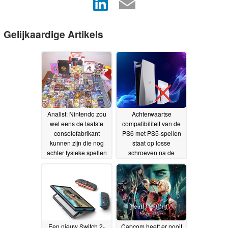
Gelijkaardige Artikels
Analist: Nintendo zou
Achterwaartse
wel eens de laatste
compatibiliteit van de
consolefabrikant
PS6 met PS5-spellen
kunnen zijn die nog
staat op losse
achter fysieke spellen
schroeven na de
blijft staan, nu Sony
overstap van Sony
afstapt van schijfjes
naar een volledig
06-
digitaal platform
07-2026
02-07-
2026
Een nieuw Switch 2-
Capcom heeft er nooit