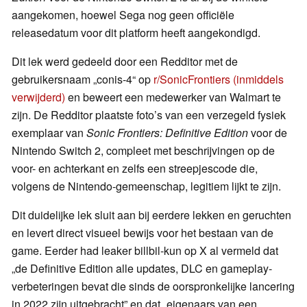
aangekomen, hoewel Sega nog geen officiële
releasedatum voor dit platform heeft aangekondigd.
Dit lek werd gedeeld door een Redditor met de
gebruikersnaam „conis-4“ op
r/SonicFrontiers (inmiddels
verwijderd)
en beweert een medewerker van Walmart te
zijn. De Redditor plaatste foto’s van een verzegeld fysiek
exemplaar van
Sonic Frontiers: Definitive Edition
voor de
Nintendo Switch 2, compleet met beschrijvingen op de
voor- en achterkant en zelfs een streepjescode die,
volgens de Nintendo-gemeenschap, legitiem lijkt te zijn.
Dit duidelijke lek sluit aan bij eerdere lekken en geruchten
en levert direct visueel bewijs voor het bestaan van de
game. Eerder had leaker billbil-kun op X al vermeld dat
„de Definitive Edition alle updates, DLC en gameplay-
verbeteringen bevat die sinds de oorspronkelijke lancering
in 2022 zijn uitgebracht” en dat „eigenaars van een