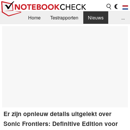
Home
Testrapporten
Nieuws
...
FAQ / Techniek
Bibliotheek
Aankoop Handleiding
Zoek
Contact
Er zijn opnieuw details uitgelekt over
Sonic Frontiers: Definitive Edition voor