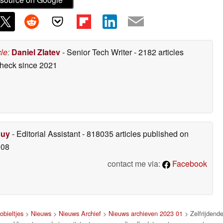
cle
:
Daniel Zlatev
- Senior Tech Writer
- 2182 articles
check
since 2021
Duy
- Editorial Assistant
- 818035 articles published on
008
contact me via:
Facebook
obieltjes
>
Nieuws
>
Nieuws Archief
>
Nieuws archieven 2023 01
> Zelfrijdend