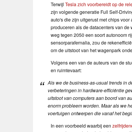
Terwijl
Tesla zich voorbereidt op de r
zijn volgende generatie Full Self-Driv
auto's die zijn uitgerust met chips vo
produceren als de datacenters van de w
weg tegen 2050 een soort autonoom ri
sensorparafernalia, zou de rekenefficië
om de uitstoot van het wagenpark onde
Volgens een van de auteurs van de stu
en ruimtevaart:
Als we de business-as-usual trends in d
verbeteringen in hardware-efficiëntie g
uitstoot van computers aan boord van a
enorm probleem worden. Maar als we het
voertuigen ontwerpen die vanaf het begi
In een voorbeeld waarbij een
zelfrijde