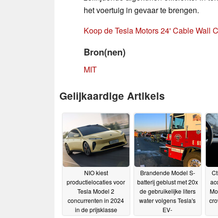
het voertuig in gevaar te brengen.
Koop de Tesla Motors 24' Cable Wall
Bron(nen)
MIT
Gelijkaardige Artikels
NIO kiest
Brandende Model S-
Ct
productielocaties voor
batterij geblust met 20x
ac
Tesla Model 2
de gebruikelijke liters
Mod
concurrenten in 2024
water volgens Tesla's
cr
in de prijsklasse
EV-