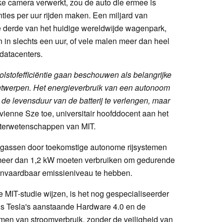
ke camera verwerkt, zou de auto die ermee is
nties per uur rijden maken. Een miljard van
ee derde van het huidige wereldwijde wagenpark,
n in slechts een uur, of vele malen meer dan heel
datacenters.
stofefficiëntie gaan beschouwen als belangrijke
twerpen. Het energieverbruik van een autonoom
m de levensduur van de batterij te verlengen, maar
vienne Sze toe, universitair hoofddocent aan het
uterwetenschappen van MIT.
asgassen door toekomstige autonome rijsystemen
 meer dan 1,2 kW moeten verbruiken om gedurende
anvaardbaar emissieniveau te hebben.
MIT-studie wijzen, is het nog gespecialiseerder
s Tesla's aanstaande Hardware 4.0 en de
termen van stroomverbruik, zonder de veiligheid van