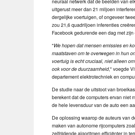
neuraal netwerk dat de beelden van el
uitgerust meer dan 21 miljoen interfere
dergelijke voertuigen, of ongeveer tw
zou 21,6 quadriljoen inferenties creëre
Facebook gedurende een dag met zijn 
"
We hopen dat mensen emissies en kool
maatstaven om te overwegen in hun on
voertuig is echt cruciaal, niet alleen o
ook voor de duurzaamheid
," voegde Vi
departement elektrotechniek en comp
De studie naar de uitstoot van broeik
berekent dat de computers ervan niet
de hele levensduur van de auto een a
De oplossing waarop de auteurs van de 
maken van autonome rijcomputers zoal
zelfrijdende algoritmen efficiënter in 