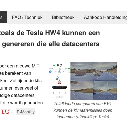
s
FAQ / Techniek
Bibliotheek
Aankoop Handleidin
zoals de Tesla HW4 kunnen een
 genereren die alle datacenters
door een nieuwe MIT-
es berekent van
en. Zelfrijdende kits
kunnen evenveel of
idige datacenters
ntrole wordt gehouden.
Zelfrijdende computers van EV's
kunnen de klimaatemissies doen
🇫🇷
...
E-Mobility
toenemen (afbeelding: Tesla)