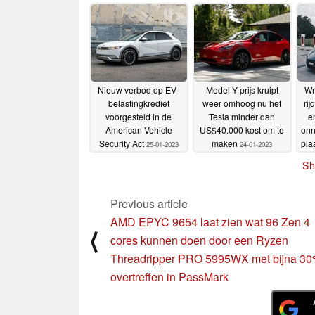
$15.000-$25.000
brandwondenhandleiding
31-01-
2023
31-01-2023
Nieuw verbod op EV-
Model Y prijs kruipt
Wr
belastingkrediet
weer omhoog nu het
rij
voorgesteld in de
Tesla minder dan
e
American Vehicle
US$40.000 kost om te
onn
Security Act
maken
pla
25-01-2023
24-01-2023
Sh
Previous article
AMD EPYC 9654 laat zien wat 96 Zen 4
⟨
cores kunnen doen door een Ryzen
Threadripper PRO 5995WX met bijna 30
overtreffen in PassMark