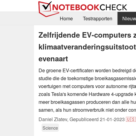
Home
Testrapporten
Nieuw
Zelfrijdende EV-computers 
klimaatveranderingsuitstoot
evenaart
De groene EV-certificaten worden bedreigd 
studie die de toekomstige broeikasgasemissi
voertuigen met computers voor autonome rijtak
zoals Tesla's komende Hardware 4-upgrade 
meer broeikasgassen produceren dan alle hu
samen, als hun stroomverbruik niet onder co
Daniel Zlatev,
Gepubliceerd
21-01-2023
🇺🇸
Science