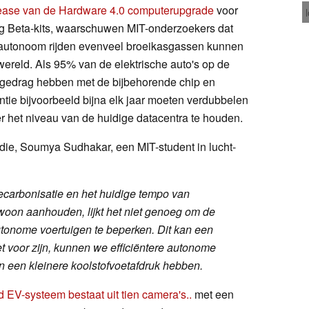
elease van de Hardware 4.0 computerupgrade
voor
ing Beta-kits, waarschuwen MIT-onderzoekers dat
or autonoom rijden evenveel broeikasgassen kunnen
ereld. Als 95% van de elektrische auto's op de
jgedrag hebben met de bijbehorende chip en
ntie bijvoorbeeld bijna elk jaar moeten verdubbelen
r het niveau van de huidige datacentra te houden.
die, Soumya Sudhakar, een MIT-student in lucht-
ecarbonisatie en het huidige tempo van
ewoon aanhouden, lijkt het niet genoeg om de
utonome voertuigen te beperken. Dit kan een
 voor zijn, kunnen we efficiëntere autonome
n een kleinere koolstofvoetafdruk hebben.
nd EV-systeem bestaat uit tien camera's..
met een