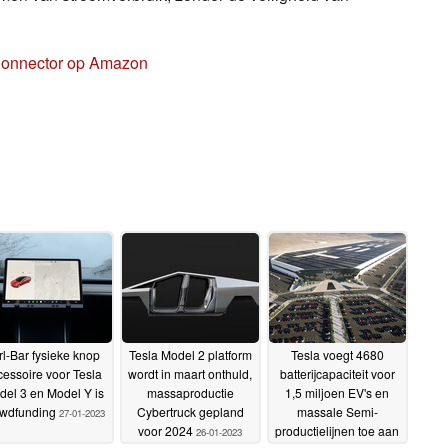
 Connector op Amazon
rl-Bar fysieke knop
Tesla Model 2 platform
Tesla voegt 4680
cessoire voor Tesla
wordt in maart onthuld,
batterijcapaciteit voor
el 3 en Model Y is
massaproductie
1,5 miljoen EV's en
owdfunding
Cybertruck gepland
massale Semi-
27-01-2023
voor 2024
productielijnen toe aan
26-01-2023