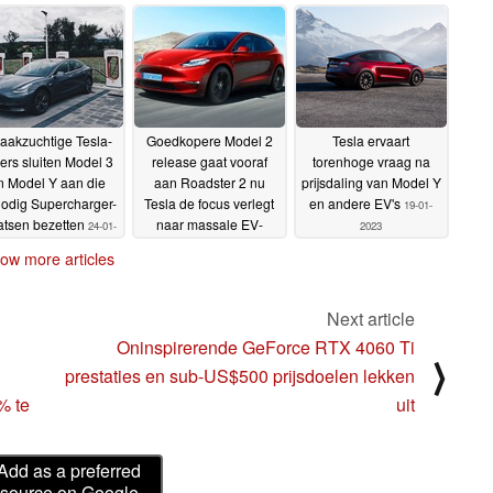
zijn eerste Gigafactory
25-01-2023
aakzuchtige Tesla-
Goedkopere Model 2
Tesla ervaart
ders sluiten Model 3
release gaat vooraf
torenhoge vraag na
n Model Y aan die
aan Roadster 2 nu
prijsdaling van Model Y
odig Supercharger-
Tesla de focus verlegt
en andere EV's
19-01-
atsen bezetten
naar massale EV-
24-01-
2023
adoptie
2023
20-01-2023
ow more articles
Next article
Oninspirerende GeForce RTX 4060 Ti
⟩
prestaties en sub-US$500 prijsdoelen lekken
% te
uit
Add as a preferred
source on Google