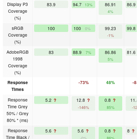
Display P3
83.9
94.7
86.91
86.9
13%
Coverage
4%
(%)
sRGB
100
100
99.23
99.8
0%
Coverage
-1%
(%)
AdobeRGB
83
88.9
86.86
81.6
7%
1998
5%
Coverage
(%)
Response
-73%
48%
-8
Times
Response
5.2
12.8
0.8
11.
?
?
?
Time Grey
-146%
85%
-12
50% / Grey
80% * (ms)
Response
5.6
5.6
0.8
8
?
?
?
?
Time Black /
-0%
86%