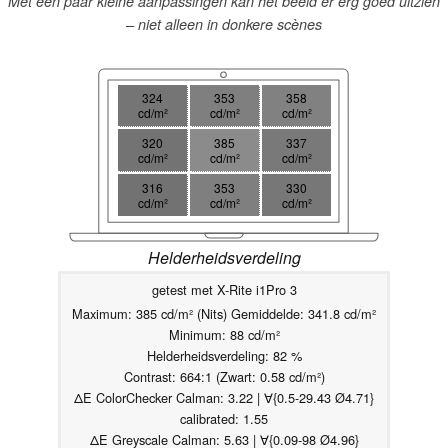
Met een paar kleine aanpassingen kan het beeld er erg goed uitzien
– niet alleen in donkere scènes
324
353
358
cd/m²
cd/m²
cd/m²
320
385
337
cd/m²
cd/m²
cd/m²
316
353
330
cd/m²
cd/m²
cd/m²
Helderheidsverdeling
getest met X-Rite i1Pro 3
Maximum: 385 cd/m² (Nits) Gemiddelde: 341.8 cd/m²
Minimum: 88 cd/m²
Helderheidsverdeling: 82 %
Contrast: 664:1 (Zwart: 0.58 cd/m²)
ΔE ColorChecker Calman: 3.22 | ∀{0.5-29.43 Ø4.71}
calibrated: 1.55
ΔE Greyscale Calman: 5.63 | ∀{0.09-98 Ø4.96}