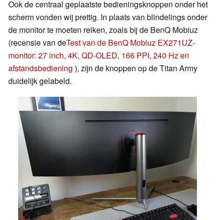
Ook de centraal geplaatste bedieningsknoppen onder het
scherm vonden wij prettig. In plaats van blindelings onder
de monitor te moeten reiken, zoals bij de BenQ Mobiuz
(recensie van de
Test van de BenQ Mobiuz EX271UZ-
monitor: 27 inch, 4K, QD-OLED, 166 PPI, 240 Hz en
afstandsbediening
), zijn de knoppen op de Titan Army
duidelijk gelabeld.