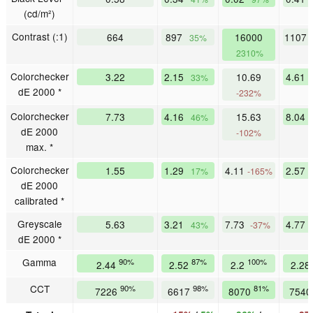
(cd/m²)
Contrast (:1)
664
897
16000
1107
35%
2310%
Colorchecker
3.22
2.15
10.69
4.61
33%
dE 2000 *
-232%
Colorchecker
7.73
4.16
15.63
8.04
46%
dE 2000
-102%
max. *
Colorchecker
1.55
1.29
4.11
2.57
17%
-165%
dE 2000
calibrated *
Greyscale
5.63
3.21
7.73
4.77
43%
-37%
dE 2000 *
Gamma
90%
87%
100%
2.44
2.52
2.2
2.28
CCT
90%
98%
81%
7226
6617
8070
754