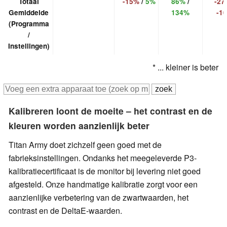
Totaal
-15%
/
5%
86%
/
-27
Gemiddelde
134%
-1
(Programma
/
Instellingen)
* ... kleiner is beter
Kalibreren loont de moeite – het contrast en de
kleuren worden aanzienlijk beter
Titan Army doet zichzelf geen goed met de
fabrieksinstellingen. Ondanks het meegeleverde P3-
kalibratiecertificaat is de monitor bij levering niet goed
afgesteld. Onze handmatige kalibratie zorgt voor een
aanzienlijke verbetering van de zwartwaarden, het
contrast en de DeltaE-waarden.