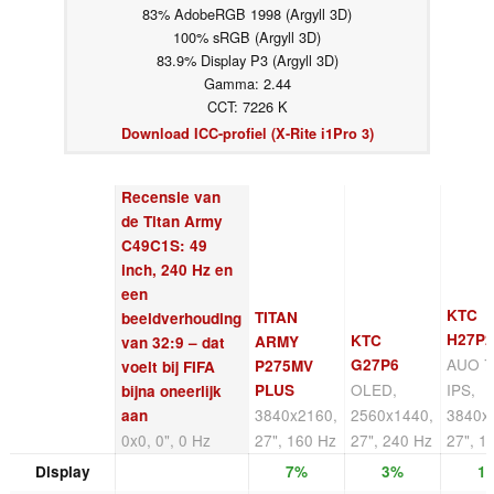
83% AdobeRGB 1998 (Argyll 3D)
100% sRGB (Argyll 3D)
83.9% Display P3 (Argyll 3D)
Gamma: 2.44
CCT: 7226 K
Download ICC-profiel (X-Rite i1Pro 3)
Recensie van
de Titan Army
C49C1S: 49
inch, 240 Hz en
een
KTC
TITAN
beeldverhouding
H27P2
KTC
ARMY
van 32:9 – dat
AUO 7
G27P6
P275MV
voelt bij FIFA
OLED,
IPS,
PLUS
bijna oneerlijk
3840x2160,
2560x1440,
3840x
aan
0x0, 0", 0 Hz
27", 160 Hz
27", 240 Hz
27", 1
Display
7%
3%
1