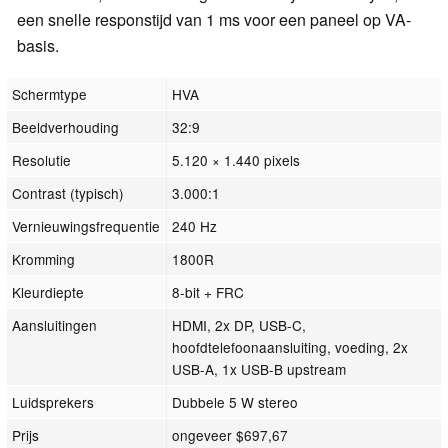
een snelle responstijd van 1 ms voor een paneel op VA-
basis.
Schermtype
HVA
Beeldverhouding
32:9
Resolutie
5.120 × 1.440 pixels
Contrast (typisch)
3.000:1
Vernieuwingsfrequentie
240 Hz
Kromming
1800R
Kleurdiepte
8-bit + FRC
Aansluitingen
HDMI, 2x DP, USB-C,
hoofdtelefoonaansluiting, voeding, 2x
USB-A, 1x USB-B upstream
Luidsprekers
Dubbele 5 W stereo
Prijs
ongeveer $697,67