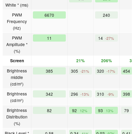
White * (ms)
PWM
6670
240
Frequency
(Hz)
PWM
11
14
-27%
Amplitude *
(%)
Screen
21%
206%
3
Brightness
385
305
320
454
-21%
-17%
middle
(cd/m²)
Brightness
342
296
310
398
-13%
-9%
(cd/m²)
Brightness
82
92
93
79
12%
13%
Distribution
(%)
Black Level *
0.58
0.34
0.02
0.41
41%
97%