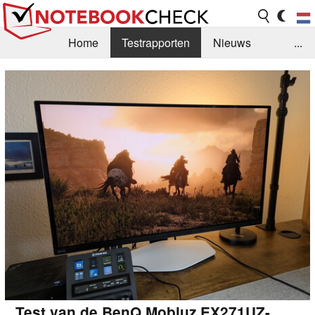
Home
Testrapporten
Nieuws
...
FAQ / Techniek
Bibliotheek
Aankoop Handleiding
Zoek
Contact
Test van de BenQ Mobiuz EX271UZ-