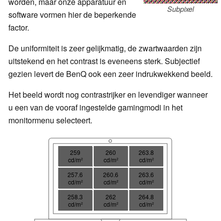
worden, maar onze apparatuur en
Subpixel
software vormen hier de beperkende
factor.
De uniformiteit is zeer gelijkmatig, de zwartwaarden zijn
uitstekend en het contrast is eveneens sterk. Subjectief
gezien levert de BenQ ook een zeer indrukwekkend beeld.
Het beeld wordt nog contrastrijker en levendiger wanneer
u een van de vooraf ingestelde gamingmodi in het
monitormenu selecteert.
259
260
263.8
cd/m²
cd/m²
cd/m²
257.6
260.6
263.6
cd/m²
cd/m²
cd/m²
258.3
262
264.8
cd/m²
cd/m²
cd/m²