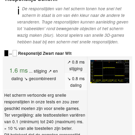
ℹ
De responstijden van het scherm tonen hoe snel het
scherm in staat is om van één kleur naar de andere te
veranderen. Trage responstijden kunnen aanleiding geven
tot 'nabeelden' rond bewegende objecten of het scherm
wazig maken (blur). Vooral spelers van snelle 3D-games
hebben baat bij een scherm met snelle responstijden.
↔
Responstijd Zwart naar Wit
↗ 0.8 ms
stijging
1.6 ms
... stijging ↗ en
daling ↘ gecombineerd
↘ 0.8 ms
daling
Het scherm vertoonde erg snelle
responstijden in onze tests en zou zeer
geschikt moeten zijn voor snelle games.
Ter vergelijking: alle testtoestellen variëren
van 0.1 (minimum) tot 240 (maximum) ms.
» 10 % van alle toestellen zijn beter.
Dit betekent dat de gemeten responstijd