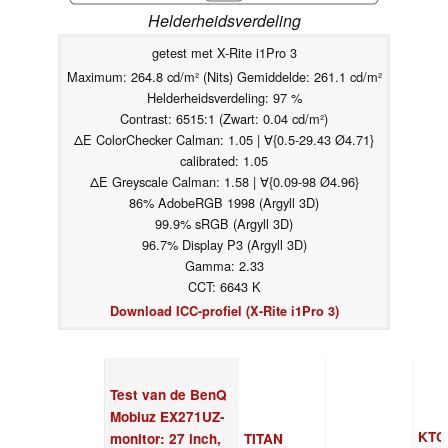
Helderheidsverdeling
getest met X-Rite i1Pro 3
Maximum: 264.8 cd/m² (Nits) Gemiddelde: 261.1 cd/m²
Helderheidsverdeling: 97 %
Contrast: 6515:1 (Zwart: 0.04 cd/m²)
ΔE ColorChecker Calman: 1.05 | ∀{0.5-29.43 Ø4.71}
calibrated: 1.05
ΔE Greyscale Calman: 1.58 | ∀{0.09-98 Ø4.96}
86% AdobeRGB 1998 (Argyll 3D)
99.9% sRGB (Argyll 3D)
96.7% Display P3 (Argyll 3D)
Gamma: 2.33
CCT: 6643 K
Download ICC-profiel (X-Rite i1Pro 3)
Test van de BenQ
Mobiuz EX271UZ-
KTC
monitor: 27 inch,
TITAN