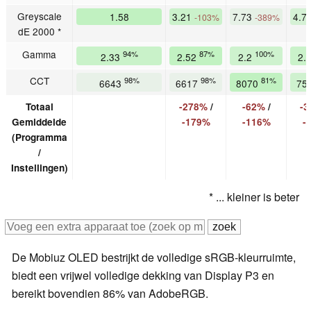
Greyscale
1.58
3.21
7.73
4.7
-103%
-389%
dE 2000 *
Gamma
94%
87%
100%
2.33
2.52
2.2
2.
CCT
98%
98%
81%
6643
6617
8070
75
Totaal
-278%
/
-62%
/
-3
Gemiddelde
-179%
-116%
-
(Programma
/
Instellingen)
* ... kleiner is beter
De Mobiuz OLED bestrijkt de volledige sRGB-kleurruimte,
biedt een vrijwel volledige dekking van Display P3 en
bereikt bovendien 86% van AdobeRGB.