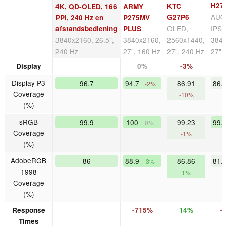
H27
KTC
4K, QD-OLED, 166
ARMY
AUO 
G27P6
PPI, 240 Hz en
P275MV
OLED,
IPS,
afstandsbediening
PLUS
3840x2160, 26.5",
3840x2160,
2560x1440,
384
240 Hz
27", 160 Hz
27", 240 Hz
27",
Display
0%
-3%
Display P3
96.7
94.7
86.91
86.
-2%
Coverage
-10%
(%)
sRGB
99.9
100
99.23
99.
0%
Coverage
-1%
(%)
AdobeRGB
86
88.9
86.86
81.
3%
1998
1%
Coverage
(%)
Response
-715%
14%
-
Times