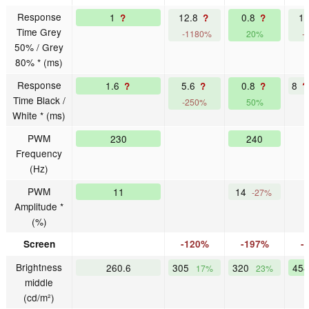
Response
1
12.8
0.8
1
?
?
?
Time Grey
-1180%
20%
-
50% / Grey
80% * (ms)
Response
1.6
5.6
0.8
8
?
?
?
?
Time Black /
-250%
50%
White * (ms)
PWM
230
240
Frequency
(Hz)
PWM
11
14
-27%
Amplitude *
(%)
Screen
-120%
-197%
-
Brightness
260.6
305
320
45
17%
23%
middle
(cd/m²)