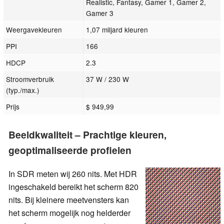
Realistic, Fantasy, Gamer 1, Gamer 2,
Gamer 3
Weergavekleuren
1,07 miljard kleuren
PPI
166
HDCP
2.3
Stroomverbruik
37 W / 230 W
(typ./max.)
Prijs
$ 949,99
Beeldkwaliteit – Prachtige kleuren,
geoptimaliseerde profielen
In SDR meten wij 260 nits. Met HDR
ingeschakeld bereikt het scherm 820
nits. Bij kleinere meetvensters kan
het scherm mogelijk nog helderder