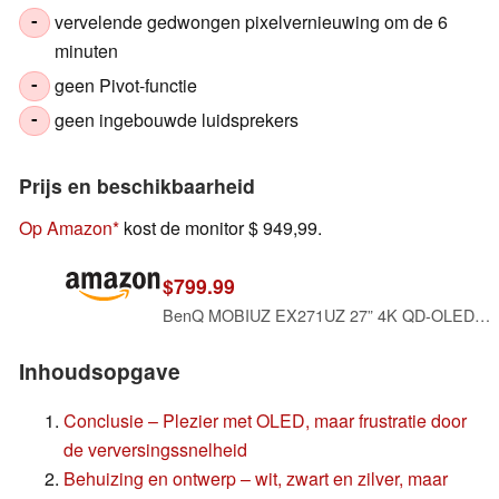
vervelende gedwongen pixelvernieuwing om de 6
-
minuten
geen Pivot-functie
-
geen ingebouwde luidsprekers
-
Prijs en beschikbaarheid
Op Amazon
kost de monitor $ 949,99.
$799.99
BenQ MOBIUZ EX271UZ 27” 4K QD-OLED 240Hz 0.03ms HDMI 2.1, USB-C 90W Gaming Monitor, 99% DCI-P3, DisplayHDR True Black 400, FreeSync Premium Pro, Remote Controller, 3-Year OLED Burn-in Warranty
Inhoudsopgave
Conclusie – Plezier met OLED, maar frustratie door
de verversingssnelheid
Behuizing en ontwerp – wit, zwart en zilver, maar