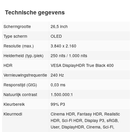
Technische gegevens
Schermgrootte
26,5 inch
Type scherm
OLED
Resolutie (max.)
3.840 x 2.160
Helderheid (typ./piek)
250 nits / 1.000 nits
HDR
VESA DisplayHDR True Black 400
Vernieuwingsfrequentie
240 Hz
Responstijd (GtG)
0,03 ms
Natuurlijk contrast
1.500.000:1
Kleurbereik
99% P3
Kleurmodi
Cinema HDR, Fantasy HDR, Realistic
HDR, Sci-Fi HDR, Display P3, sRGB,
User, DisplayHDR, Cinema, Sci-Fi,