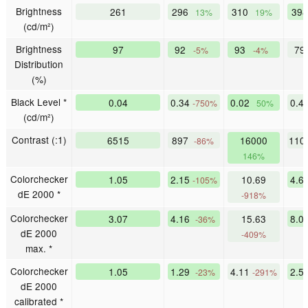
Brightness
261
296
310
39
13%
19%
(cd/m²)
Brightness
97
92
93
79
-5%
-4%
Distribution
(%)
Black Level *
0.04
0.34
0.02
0.4
-750%
50%
(cd/m²)
Contrast (:1)
6515
897
16000
110
-86%
146%
Colorchecker
1.05
2.15
10.69
4.6
-105%
dE 2000 *
-918%
Colorchecker
3.07
4.16
15.63
8.0
-36%
dE 2000
-409%
max. *
Colorchecker
1.05
1.29
4.11
2.5
-23%
-291%
dE 2000
calibrated *