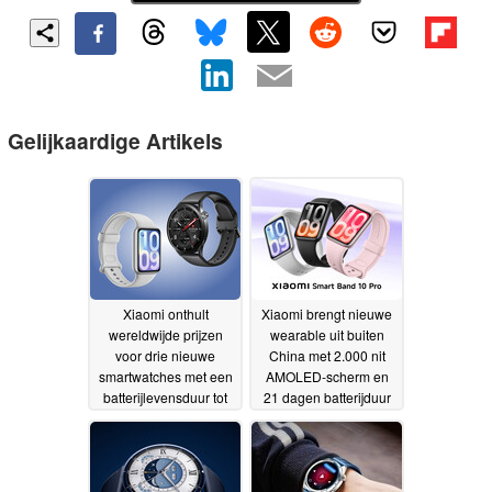
Gelijkaardige Artikels
Xiaomi onthult
Xiaomi brengt nieuwe
wereldwijde prijzen
wearable uit buiten
voor drie nieuwe
China met 2.000 nit
smartwatches met een
AMOLED-scherm en
batterijlevensduur tot
21 dagen batterijduur
21 dagen
27-05-2026
26-05-2026