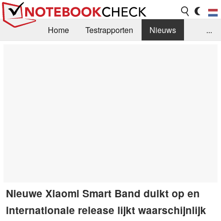
Home
Testrapporten
Nieuws
...
FAQ / Techniek
Bibliotheek
Aankoop Handleiding
Zoek
Contact
Nieuwe Xiaomi Smart Band duikt op en
internationale release lijkt waarschijnlijk