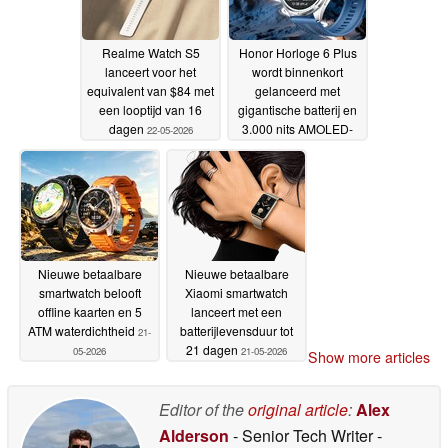
Realme Watch S5
Honor Horloge 6 Plus
lanceert voor het
wordt binnenkort
equivalent van $84 met
gelanceerd met
een looptijd van 16
gigantische batterij en
dagen
3.000 nits AMOLED-
22-05-2026
scherm
22-05-2026
Nieuwe betaalbare
Nieuwe betaalbare
smartwatch belooft
Xiaomi smartwatch
offline kaarten en 5
lanceert met een
ATM waterdichtheid
batterijlevensduur tot
21-
21 dagen
05-2026
21-05-2026
Show more articles
Editor of the
original article
:
Alex
Alderson
- Senior Tech Writer
-