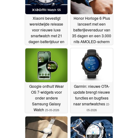
Xiaomi bevestigt
Honor Horloge 6 Plus
wereldwijde release
lanceert met een
voor nieuwe luxe
batterijlevensduur van
smartwatch met 21
35 dagen en een 3.000
dagen batterijduur en
nits AMOLED-scherm
2.500-nit AMOLED-
26-05-2026
scherm
26-05-2026
Google onthult Wear
Garmin: nieuwe OTA-
OS 7-widgets voor
update brengt nieuwe
onder andere
functies en bugfixes
Samsung Galaxy
naar smartwatches
22-
Watch
25-05-2026
05-2026