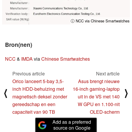
ⓘ NCC via Chinese Smartwatches
Bron(nen)
NCC
&
IMDA
via
Chinese Smartwatches
Previous article
Next article
Orico lanceert 5-bay 3,5-
Asus brengt nieuwe
inch HDD-behuizing met
16-inch gaming-laptop
⟨
⟩
magnetisch deksel zonder
uit in de VS met 140
gereedschap en een
W GPU en 1.100-nit
capaciteit van 90 TB
OLED-scherm
Add as a preferred
source on Google