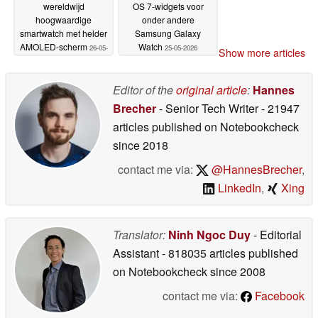
wereldwijd
OS 7-widgets voor
hoogwaardige
onder andere
smartwatch met helder
Samsung Galaxy
AMOLED-scherm
Watch
26-05-
25-05-2026
Show more articles
2026
Editor of the
original article
:
Hannes
Brecher
- Senior Tech Writer
- 21947
articles published on Notebookcheck
since 2018
contact me via:
@HannesBrecher
,
LinkedIn
,
Xing
Translator:
Ninh Ngoc Duy
- Editorial
Assistant
- 818035 articles published
on Notebookcheck
since 2008
contact me via:
Facebook