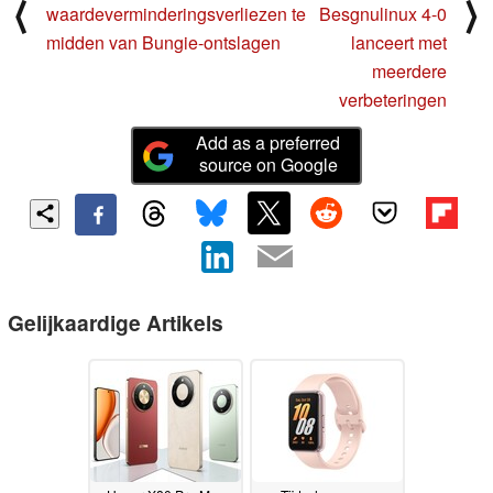
⟨
⟩
waardeverminderingsverliezen te
Besgnulinux 4-0
midden van Bungie-ontslagen
lanceert met
meerdere
verbeteringen
Add as a preferred
source on Google
Gelijkaardige Artikels