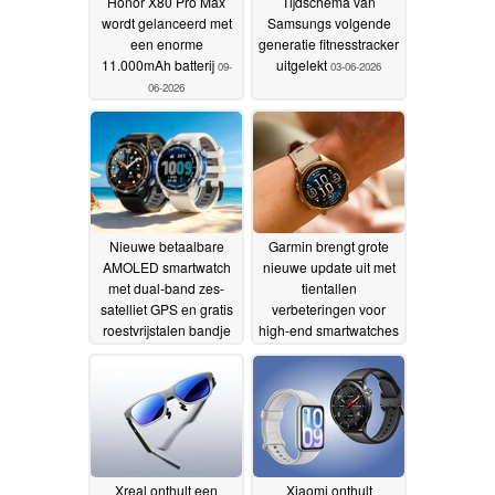
Honor X80 Pro Max
Tijdschema van
wordt gelanceerd met
Samsungs volgende
een enorme
generatie fitnesstracker
11.000mAh batterij
uitgelekt
09-
03-06-2026
06-2026
Nieuwe betaalbare
Garmin brengt grote
AMOLED smartwatch
nieuwe update uit met
met dual-band zes-
tientallen
satelliet GPS en gratis
verbeteringen voor
roestvrijstalen bandje
high-end smartwatches
27-05-2026
27-05-2026
Xreal onthult een
Xiaomi onthult