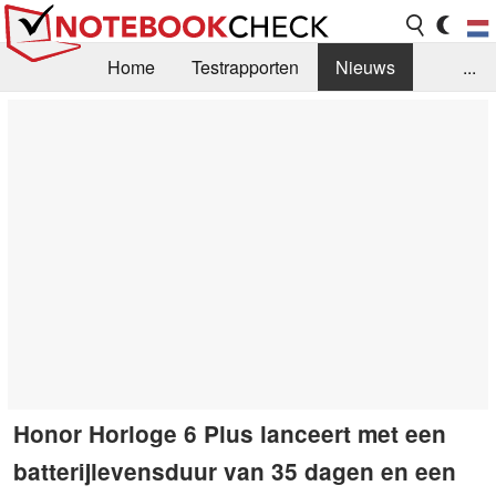
Home
Testrapporten
Nieuws
...
FAQ / Techniek
Bibliotheek
Aankoop Handleiding
Zoek
Contact
Honor Horloge 6 Plus lanceert met een
batterijlevensduur van 35 dagen en een