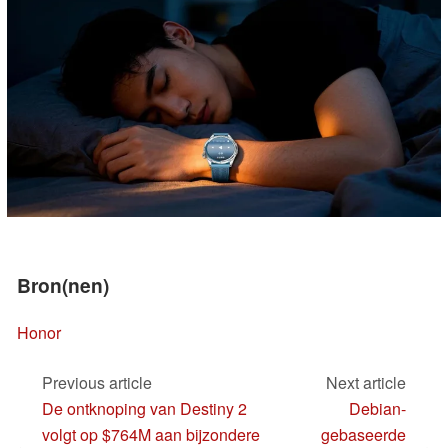
Bron(nen)
Honor
Previous article
Next article
De ontknoping van Destiny 2
Debian-
volgt op $764M aan bijzondere
gebaseerde