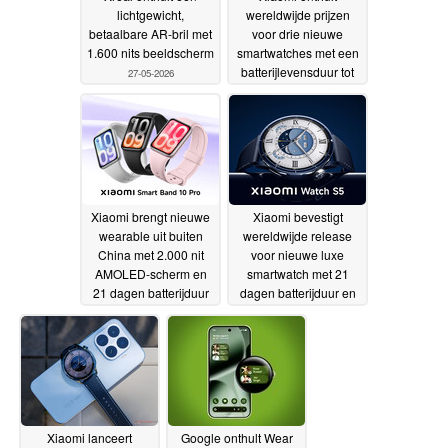
lichtgewicht,
wereldwijde prijzen
betaalbare AR-bril met
voor drie nieuwe
1.600 nits beeldscherm
smartwatches met een
batterijlevensduur tot
27-05-2026
21 dagen
27-05-2026
Xiaomi brengt nieuwe
Xiaomi bevestigt
wearable uit buiten
wereldwijde release
China met 2.000 nit
voor nieuwe luxe
AMOLED-scherm en
smartwatch met 21
21 dagen batterijduur
dagen batterijduur en
2.500-nit AMOLED-
26-05-2026
scherm
26-05-2026
Xiaomi lanceert
Google onthult Wear