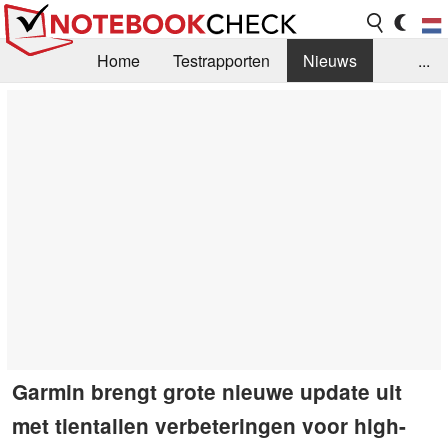
Home
Testrapporten
Nieuws
...
FAQ / Techniek
Bibliotheek
Aankoop Handleiding
Zoek
Contact
Garmin brengt grote nieuwe update uit
met tientallen verbeteringen voor high-