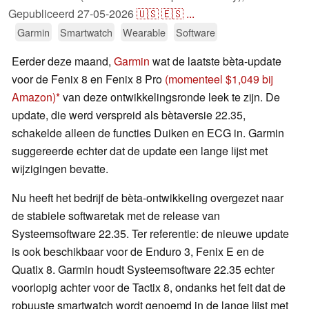
Gepubliceerd
27-05-2026
🇺🇸
🇪🇸
...
Garmin
Smartwatch
Wearable
Software
Eerder deze maand,
Garmin
wat de laatste bèta-update
voor de Fenix 8 en Fenix 8 Pro
(momenteel $1,049 bij
Amazon)
van deze ontwikkelingsronde leek te zijn. De
update, die werd verspreid als bètaversie 22.35,
schakelde alleen de functies Duiken en ECG in. Garmin
suggereerde echter dat de update een lange lijst met
wijzigingen bevatte.
Nu heeft het bedrijf de bèta-ontwikkeling overgezet naar
de stabiele softwaretak met de release van
Systeemsoftware 22.35. Ter referentie: de nieuwe update
is ook beschikbaar voor de Enduro 3, Fenix E en de
Quatix 8. Garmin houdt Systeemsoftware 22.35 echter
voorlopig achter voor de Tactix 8, ondanks het feit dat de
robuuste smartwatch wordt genoemd in de lange lijst met