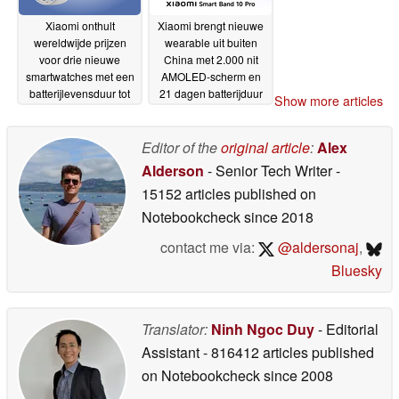
Xiaomi onthult
Xiaomi brengt nieuwe
wereldwijde prijzen
wearable uit buiten
voor drie nieuwe
China met 2.000 nit
smartwatches met een
AMOLED-scherm en
batterijlevensduur tot
21 dagen batterijduur
Show more articles
21 dagen
27-05-2026
26-05-2026
Editor of the
original article
:
Alex
Alderson
- Senior Tech Writer
-
15152 articles published on
Notebookcheck
since 2018
contact me via:
@aldersonaj
,
Bluesky
Translator:
Ninh Ngoc Duy
- Editorial
Assistant
- 816412 articles published
on Notebookcheck
since 2008