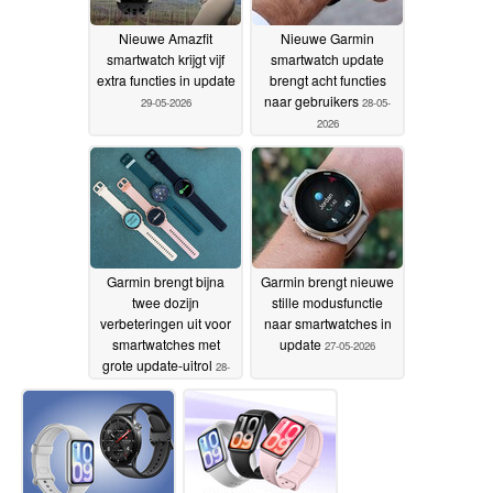
Nieuwe Amazfit
Nieuwe Garmin
smartwatch krijgt vijf
smartwatch update
extra functies in update
brengt acht functies
naar gebruikers
29-05-2026
28-05-
2026
Garmin brengt bijna
Garmin brengt nieuwe
twee dozijn
stille modusfunctie
verbeteringen uit voor
naar smartwatches in
smartwatches met
update
27-05-2026
grote update-uitrol
28-
05-2026