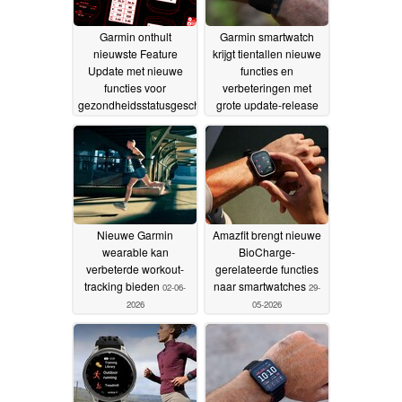
Garmin onthult
Garmin smartwatch
nieuwste Feature
krijgt tientallen nieuwe
Update met nieuwe
functies en
functies voor
verbeteringen met
gezondheidsstatusgeschiedenis
grote update-release
en herstelmodus
03-06-
02-06-2026
2026
Nieuwe Garmin
Amazfit brengt nieuwe
wearable kan
BioCharge-
verbeterde workout-
gerelateerde functies
tracking bieden
naar smartwatches
02-06-
29-
2026
05-2026