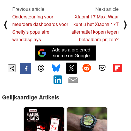
Previous article
Next article
Ondersteuning voor
Xiaomi 17 Max: Waar
⟨
⟩
meerdere dashboards voor
kunt u het Xiaomi 17T
Shelly's populaire
alternatief kopen tegen
wanddisplays
betaalbare prijzen?
Add as a preferred
source on Google
Gelijkaardige Artikels