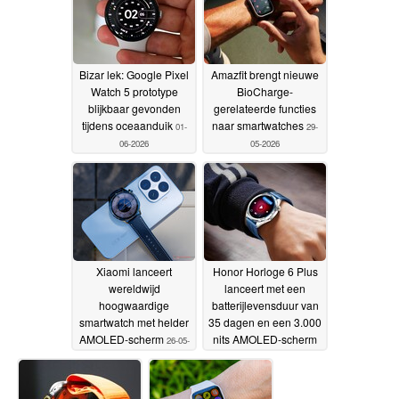
Bizar lek: Google Pixel
Amazfit brengt nieuwe
Watch 5 prototype
BioCharge-
blijkbaar gevonden
gerelateerde functies
tijdens oceaanduik
naar smartwatches
01-
29-
06-2026
05-2026
Xiaomi lanceert
Honor Horloge 6 Plus
wereldwijd
lanceert met een
hoogwaardige
batterijlevensduur van
smartwatch met helder
35 dagen en een 3.000
AMOLED-scherm
nits AMOLED-scherm
26-05-
2026
26-05-2026