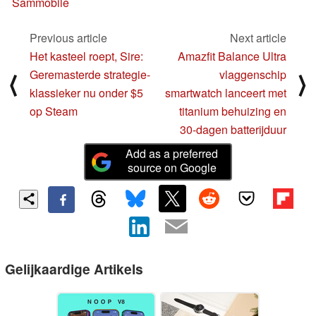
Sammobile
Previous article
Next article
Het kasteel roept, Sire:
Amazfit Balance Ultra
Geremasterde strategie-
vlaggenschip
⟨
⟩
klassieker nu onder $5
smartwatch lanceert met
op Steam
titanium behuizing en
30-dagen batterijduur
Add as a preferred
source on Google
Gelijkaardige Artikels