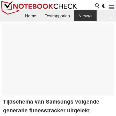
Home
Testrapporten
Nieuws
...
FAQ / Techniek
Bibliotheek
Aankoop Handleiding
Zoek
Contact
Tijdschema van Samsungs volgende
generatie fitnesstracker uitgelekt