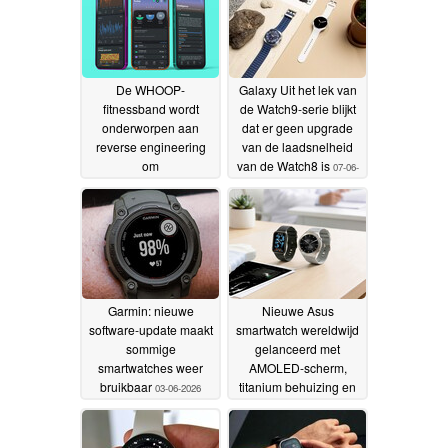
De WHOOP-
Galaxy Uit het lek van
fitnessband wordt
de Watch9-serie blijkt
onderworpen aan
dat er geen upgrade
reverse engineering
van de laadsnelheid
om
van de Watch8 is
07-06-
abonnementsmodellen
2026
een hak te zetten
30-07-
2026
Garmin: nieuwe
Nieuwe Asus
software-update maakt
smartwatch wereldwijd
sommige
gelanceerd met
smartwatches weer
AMOLED-scherm,
bruikbaar
titanium behuizing en
03-06-2026
continue
gezondheidscontrole
03-06-2026