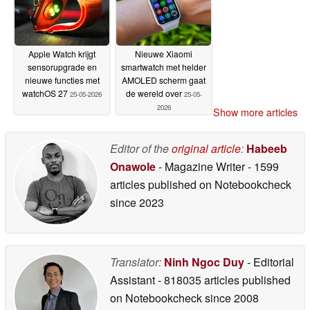
Apple Watch krijgt
Nieuwe Xiaomi
sensorupgrade en
smartwatch met helder
nieuwe functies met
AMOLED scherm gaat
watchOS 27
de wereld over
25-05-2026
25-05-
2026
Show more articles
Editor of the
original article
:
Habeeb
Onawole
- Magazine Writer
- 1599
articles published on Notebookcheck
since 2023
Translator:
Ninh Ngoc Duy
- Editorial
Assistant
- 818035 articles published
on Notebookcheck
since 2008