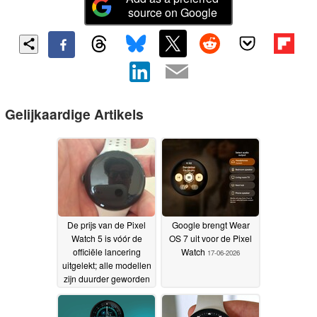
source on Google
Gelijkaardige Artikels
De prijs van de Pixel
Google brengt Wear
Watch 5 is vóór de
OS 7 uit voor de Pixel
officiële lancering
Watch
17-06-2026
uitgelekt; alle modellen
zijn duurder geworden
10-07-2026