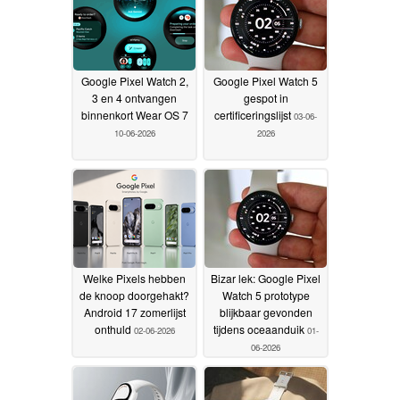
Google Pixel Watch 2,
Google Pixel Watch 5
3 en 4 ontvangen
gespot in
binnenkort Wear OS 7
certificeringslijst
03-06-
10-06-2026
2026
Welke Pixels hebben
Bizar lek: Google Pixel
de knoop doorgehakt?
Watch 5 prototype
Android 17 zomerlijst
blijkbaar gevonden
onthuld
tijdens oceaanduik
02-06-2026
01-
06-2026