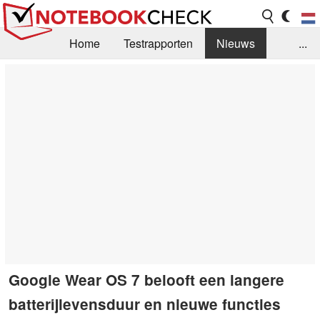
Home
Testrapporten
Nieuws
...
FAQ / Techniek
Bibliotheek
Aankoop Handleiding
Zoek
Contact
Google Wear OS 7 belooft een langere
batterijlevensduur en nieuwe functies