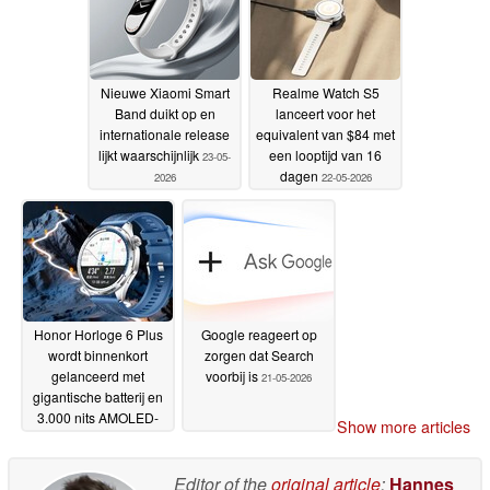
Nieuwe Xiaomi Smart
Realme Watch S5
Band duikt op en
lanceert voor het
internationale release
equivalent van $84 met
lijkt waarschijnlijk
een looptijd van 16
23-05-
dagen
2026
22-05-2026
Honor Horloge 6 Plus
Google reageert op
wordt binnenkort
zorgen dat Search
gelanceerd met
voorbij is
21-05-2026
gigantische batterij en
3.000 nits AMOLED-
Show more articles
scherm
22-05-2026
Editor of the
original article
:
Hannes