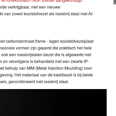
n
MTG-B4000BD-1AJF
.
Eerder aangekondigd
eide verkrijgbaar, met een nieuwe
 van zowel koolstofvezel als roestvrij staal met AI-
et carbonlaminaat frame - lagen koolstofvezelplaat
sionale vormen zijn geperst die praktisch het hele
t ook een roestvrijstalen bezel die is afgewerkt met
ten en vervolgens is behandeld met een zwarte IP-
et behulp van MIM (Metal Injection Moulding) voor
ing. Het materiaal van de kast/bezel is bij beide
hars, gecombineerd met roestvrij staal.