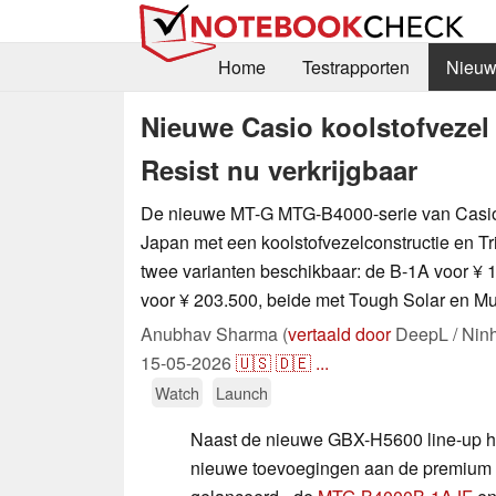
Home
Testrapporten
Nieuw
Nieuwe Casio koolstofvezel
Resist nu verkrijgbaar
De nieuwe MT-G MTG-B4000-serie van Casio i
Japan met een koolstofvezelconstructie en Tri
twee varianten beschikbaar: de B-1A voor ¥
voor ¥ 203.500, beide met Tough Solar en Mu
Anubhav Sharma (
vertaald door
DeepL / Nin
15-05-2026
🇺🇸
🇩🇪
...
Watch
Launch
Naast de nieuwe GBX-H5600 line-up h
nieuwe toevoegingen aan de premium M