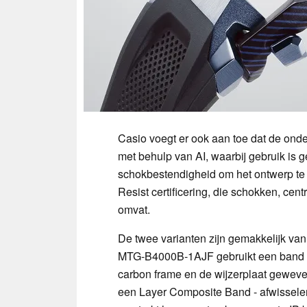
Casio voegt er ook aan toe dat de ond
met behulp van AI, waarbij gebruik is
schokbestendigheid om het ontwerp te 
Resist certificering, die schokken, cen
omvat.
De twee varianten zijn gemakkelijk va
MTG-B4000B-1AJF gebruikt een band va
carbon frame en de wijzerplaat gewev
een Layer Composite Band - afwisselend