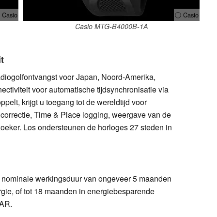
 Casio
ⓘ Casio
Casio MTG-B4000B-1A
t
diogolfontvangst voor Japan, Noord-Amerika,
ctiviteit voor automatische tijdsynchronisatie via
elt, krijgt u toegang tot de wereldtijd voor
dcorrectie, Time & Place logging, weergave van de
nzoeker. Los ondersteunen de horloges 27 steden in
n nominale werkingsduur van ongeveer 5 maanden
gie, of tot 18 maanden in energiebesparende
BAR.