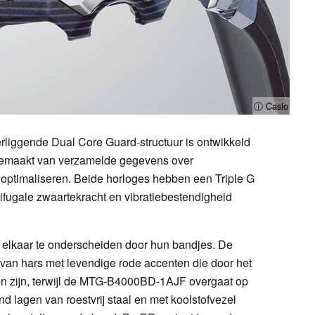
ⓘ Casio
erliggende Dual Core Guard-structuur is ontwikkeld
 gemaakt van verzamelde gegevens over
optimaliseren. Beide horloges hebben een Triple G
trifugale zwaartekracht en vibratiebestendigheid
n elkaar te onderscheiden door hun bandjes. De
n hars met levendige rode accenten die door het
en zijn, terwijl de MTG-B4000BD-1AJF overgaat op
 lagen van roestvrij staal en met koolstofvezel