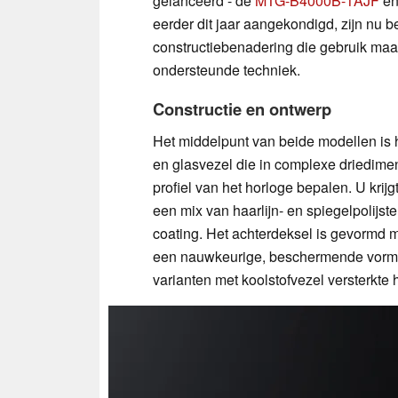
gelanceerd - de
MTG-B4000B-1AJF
e
eerder dit jaar aangekondigd, zijn nu b
constructiebenadering die gebruik maakt
ondersteunde techniek.
Constructie en ontwerp
Het middelpunt van beide modellen is h
en glasvezel die in complexe driedimen
profiel van het horloge bepalen. U krijg
een mix van haarlijn- en spiegelpolijs
coating. Het achterdeksel is gevormd m
een nauwkeurige, beschermende vormgev
varianten met koolstofvezel versterkte 