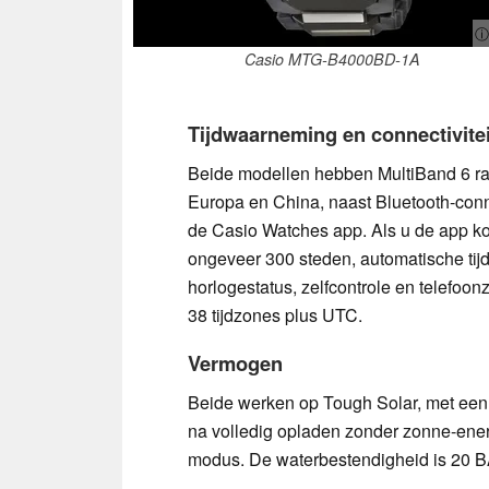
ⓘ
Casio MTG-B4000BD-1A
Tijdwaarneming en connectivitei
Beide modellen hebben MultiBand 6 ra
Europa en China, naast Bluetooth-conne
de Casio Watches app. Als u de app kopp
ongeveer 300 steden, automatische tij
horlogestatus, zelfcontrole en telefoo
38 tijdzones plus UTC.
Vermogen
Beide werken op Tough Solar, met ee
na volledig opladen zonder zonne-ener
modus. De waterbestendigheid is 20 