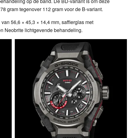
P-behandeling op de band. De BD-variant is om deze
78 gram tegenover 112 gram voor de B-variant.
van 56,6 × 45,3 × 14,4 mm, saffierglas met
 en Neobrite lichtgevende behandeling.