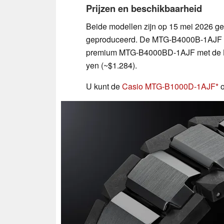
Prijzen en beschikbaarheid
Beide modellen zijn op 15 mei 2026 ge
geproduceerd. De MTG-B4000B-1AJF is g
premium MTG-B4000BD-1AJF met de La
yen (~$1.284).
U kunt de
Casio MTG-B1000D-1AJF
o