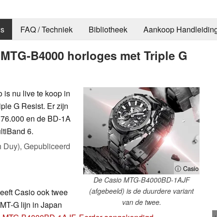
s
FAQ / Techniek
Bibliotheek
Aankoop Handleidin
 MTG-B4000 horloges met Triple G
s nu live te koop in
ple G Resist. Er zijn
 176.000 en de BD-1A
ltiBand 6.
h Duy),
Gepubliceerd
ⓘ Casio
De Casio MTG-B4000BD-1AJF
(afgebeeld) is de duurdere variant
eeft Casio ook twee
van de twee.
T-G lijn in Japan