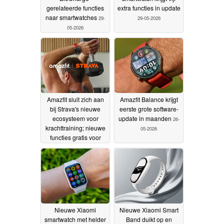
gerelateerde functies
extra functies in update
naar smartwatches
29-
29-05-2026
05-2026
Amazfit sluit zich aan
Amazfit Balance krijgt
bij Strava's nieuwe
eerste grote software-
ecosysteem voor
update in maanden
26-
krachttraining; nieuwe
05-2026
functies gratis voor
iedereen
26-05-2026
Nieuwe Xiaomi
Nieuwe Xiaomi Smart
smartwatch met helder
Band duikt op en