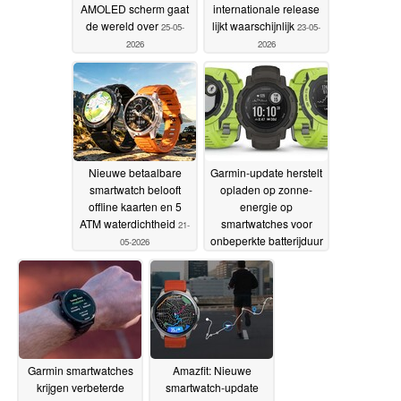
AMOLED scherm gaat
internationale release
de wereld over
lijkt waarschijnlijk
25-05-
23-05-
2026
2026
Nieuwe betaalbare
Garmin-update herstelt
smartwatch belooft
opladen op zonne-
offline kaarten en 5
energie op
ATM waterdichtheid
smartwatches voor
21-
onbeperkte batterijduur
05-2026
19-05-2026
Garmin smartwatches
Amazfit: Nieuwe
krijgen verbeterde
smartwatch-update