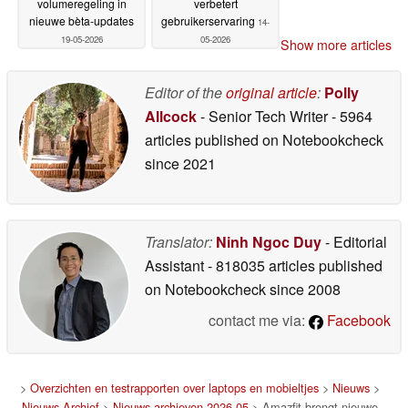
volumeregeling in
verbetert
nieuwe bèta-updates
gebruikerservaring
14-
19-05-2026
05-2026
Show more articles
Editor of the
original article
:
Polly
Allcock
- Senior Tech Writer
- 5964
articles published on Notebookcheck
since 2021
Translator:
Ninh Ngoc Duy
- Editorial
Assistant
- 818035 articles published
on Notebookcheck
since 2008
contact me via:
Facebook
>
Overzichten en testrapporten over laptops en mobieltjes
>
Nieuws
>
Nieuws Archief
>
Nieuws archieven 2026 05
> Amazfit brengt nieuwe