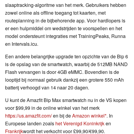
slaaptracking-algoritme van het merk. Gebruikers hebben
zowel online als offline toegang tot kaarten, met
routeplanning in de bijbehorende app. Voor hardlopers is
er een hulpmiddel om wedstrijden te voorspellen en het
model ondersteunt integraties met TrainingPeaks, Runna
en Intervals.icu.
Een andere belangrijke upgrade ten opzichte van de Bip 6
is de opslag van de smartwatch, waarbij de 512MB NAND
Flash vervangen is door 4GB eMMC. Bovendien is de
looptijd bij normaal gebruik dankzij een grotere 550 mAh
batterij verhoogd van 14 naar 20 dagen.
U kunt de Amazfit Bip Max smartwatch nu in de VS kopen
voor $99,99 in de online winkel van het merk
https://us.amazfit.com/
en bij de
Amazon winkel
. In
Europese landen zoals
het Verenigd Koninkrijk
en
Frankrijk
wordt het verkocht voor £99,90/€99,90.