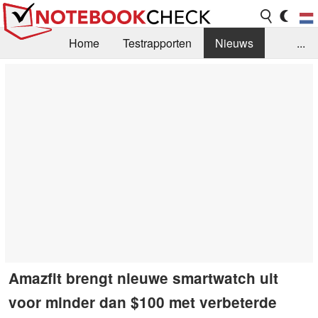
Home
Testrapporten
Nieuws
...
FAQ / Techniek
Bibliotheek
Aankoop Handleiding
Zoek
Contact
Amazfit brengt nieuwe smartwatch uit
voor minder dan $100 met verbeterde