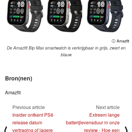
ⓘ Amazfit
De Amazfit Bip Max smartwatch is verkrijgbaar in grijs, zwart en
blauw
Bron(nen)
Amazfit
Previous article
Next article
Insider ontkent PS6
Extreem lange
release datum
batterijlevensduur in onze
⟨
⟩
vertraging of lagere
review - Hoe een