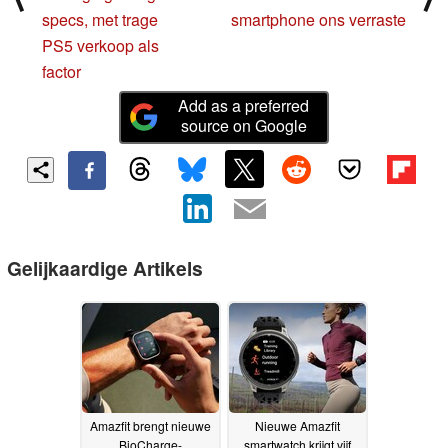
specs, met trage
smartphone ons verraste
PS5 verkoop als
factor
Add as a preferred
source on Google
Gelijkaardige Artikels
Amazfit brengt nieuwe
Nieuwe Amazfit
BioCharge-
smartwatch krijgt vijf