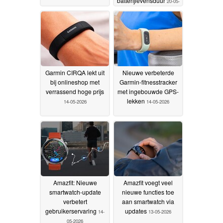
batterijlevensduur
20-05-
2026
Garmin CIRQA lekt uit
Nieuwe verbeterde
bij onlineshop met
Garmin-fitnesstracker
verrassend hoge prijs
met ingebouwde GPS-
lekken
14-05-2026
14-05-2026
Amazfit: Nieuwe
Amazfit voegt veel
smartwatch-update
nieuwe functies toe
verbetert
aan smartwatch via
gebruikerservaring
updates
14-
13-05-2026
05-2026