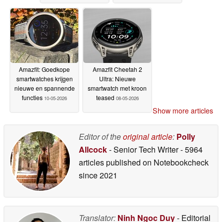
Amazfit: Goedkope
Amazfit Cheetah 2
smartwatches krijgen
Ultra: Nieuwe
nieuwe en spannende
smartwatch met kroon
functies
teased
10-05-2026
08-05-2026
Show more articles
Editor of the
original article
:
Polly
Allcock
- Senior Tech Writer
- 5964
articles published on Notebookcheck
since 2021
Translator:
Ninh Ngoc Duy
- Editorial