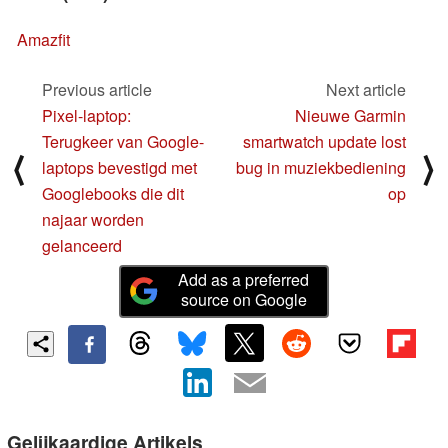
Amazfit
Previous article
Next article
Pixel-laptop:
Nieuwe Garmin
Terugkeer van Google-
smartwatch update lost
⟨
⟩
laptops bevestigd met
bug in muziekbediening
Googlebooks die dit
op
najaar worden
gelanceerd
Add as a preferred
source on Google
Gelijkaardige Artikels