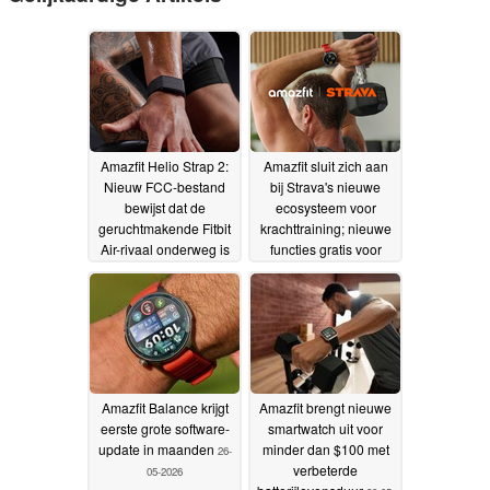
Amazfit Helio Strap 2:
Amazfit sluit zich aan
Nieuw FCC-bestand
bij Strava's nieuwe
bewijst dat de
ecosysteem voor
geruchtmakende Fitbit
krachttraining; nieuwe
Air-rivaal onderweg is
functies gratis voor
iedereen
28-05-2026
26-05-2026
Amazfit Balance krijgt
Amazfit brengt nieuwe
eerste grote software-
smartwatch uit voor
update in maanden
minder dan $100 met
26-
verbeterde
05-2026