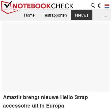
Home
Testrapporten
Nieuws
...
FAQ / Techniek
Bibliotheek
Aankoop Handleiding
Zoek
Contact
Amazfit brengt nieuwe Helio Strap
accessoire uit in Europa