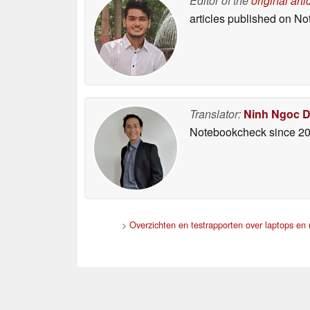
Editor of the
original arti
articles published on N
Translator:
Ninh Ngoc 
Notebookcheck
since 2
>
Overzichten en testrapporten over laptops en 