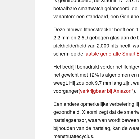
is geïntroduceerd, de Xiaomi 17 Max. N
betaalbare smartwatch gelanceerd, de S
varianten: een standaard, een Genuine
Deze nieuwe fitnesstracker heeft een
2,2 mm en 2,5D gebogen glas aan de b
piekhelderheid van 2.000 nits heeft, w
scherm op de
laatste generatie Smart 
Het bedrijf benadrukt verder het licht
het gewicht met 12% is afgenomen en 
weegt. Hij zou ook 9,7 mm lang zijn, w
voorganger
(verkrijgbaar bij Amazon
).
Een andere opmerkelijke verbetering li
gezondheid. Xiaomi zegt dat de smart
hartslagsensor, waarvan wordt beweer
bijhouden van de hartslag, kan de wea
menstruatiecyclus.