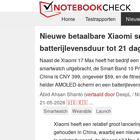
Home
Testrapporten
Nieuw
Nieuwe betaalbare Xiaomi s
batterijlevensduur tot 21 d
Naast de Xiaomi 17 Max heeft het bedrijf ee
smartwatch uitgebracht, de Smart Band 10 Pro
China is CNY 399, ongeveer $59, en de fitnes
helder AMOLED-scherm en een batterijleven
Abid Ahsan Shanto (
vertaald door
DeepL / Ni
21-05-2026
🇺🇸
🇪🇸
...
Smartwatch
Wearable
Launch
Xiaomi heeft een relatief groot lancer
gehouden in China, waarbij een nieuw