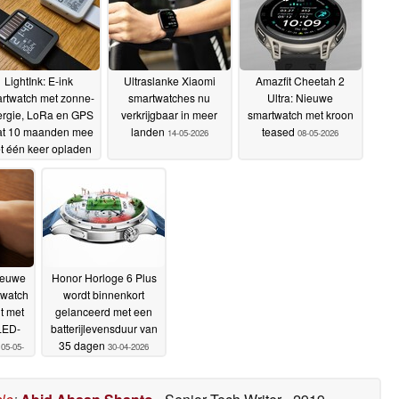
LightInk: E-ink
Ultraslanke Xiaomi
Amazfit Cheetah 2
rtwatch met zonne-
smartwatches nu
Ultra: Nieuwe
rgie, LoRa en GPS
verkrijgbaar in meer
smartwatch met kroon
at 10 maanden mee
landen
teased
14-05-2026
08-05-2026
t één keer opladen
17-05-2026
ieuwe
Honor Horloge 6 Plus
twatch
wordt binnenkort
it met
gelanceerd met een
LED-
batterijlevensduur van
C
35 dagen
05-05-
30-04-2026