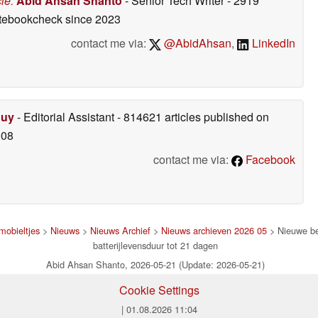
cle
:
Abid Ahsan Shanto
- Senior Tech Writer
- 2919
otebookcheck
since 2023
contact me via:
@AbidAhsan
,
LinkedIn
Duy
- Editorial Assistant
- 814621 articles published on
008
contact me via:
Facebook
mobieltjes
>
Nieuws
>
Nieuws Archief
>
Nieuws archieven 2026 05
> Nieuwe be
batterijlevensduur tot 21 dagen
Abid Ahsan Shanto, 2026-05-21 (Update: 2026-05-21)
Cookie Settings
| 01.08.2026 11:04