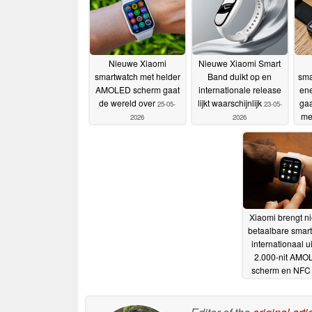
Nieuwe Xiaomi
Nieuwe Xiaomi Smart
smartwatch met helder
Band duikt op en
sma
AMOLED scherm gaat
internationale release
ene
de wereld over
lijkt waarschijnlijk
ga
25-05-
23-05-
me
2026
2026
Xiaomi brengt n
betaalbare smar
internationaal u
2.000-nit AMO
scherm en NF
2026