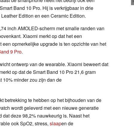
aast de smartphone heeft het bedrijf ook een
mart Band 10 Pro. Hij is verkrijgbaar in drie
 Leather Edition en een Ceramic Edition.
 1,74 inch AMOLED-scherm met smalle randen van
ovenkant. Xiaomi merkt op dat het een
at een opmerkelijke upgrade is ten opzichte van het
Band 9 Pro
.
gewicht ontwerp van de wearable. Xiaomi beweert dat
merkt op dat de Smart Band 10 Pro 21,6 gram
at 10% minder zou zijn dan de
jkt betrekking te hebben op het bijhouden van de
watch wordt geleverd met een nieuwe generatie
d dat deze 98,2% nauwkeurig is. Naast het
rable ook SpO2, stress,
slaap
en de