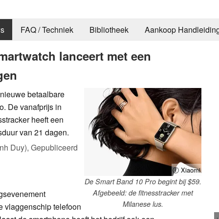
s
FAQ / Techniek
Bibliotheek
Aankoop Handleidin
martwatch lanceert met een
agen
n nieuwe betaalbare
. De vanafprijs in
stracker heeft een
sduur van 21 dagen.
nh Duy),
Gepubliceerd
ⓘ Xiaomi
De Smart Band 10 Pro begint bij $59.
Afgebeeld: de fitnesstracker met
ingsevenement
Milanese lus.
e vlaggenschip telefoon