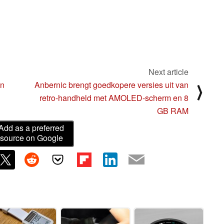
Next article
an
Anbernic brengt goedkopere versies uit van
⟩
retro-handheld met AMOLED-scherm en 8
GB RAM
Add as a preferred
source on Google