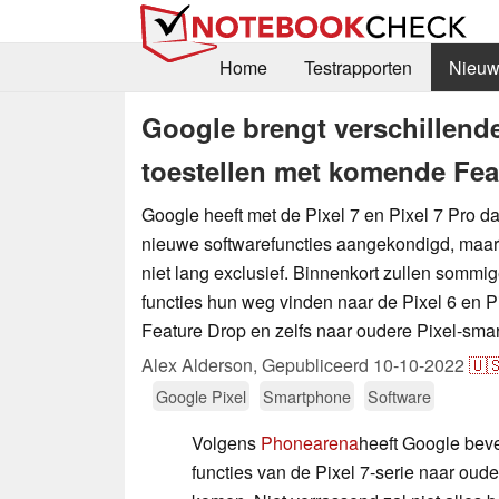
Home
Testrapporten
Nieuw
Google brengt verschillende 
toestellen met komende Fea
Google heeft met de Pixel 7 en Pixel 7 Pro d
nieuwe softwarefuncties aangekondigd, maar 
niet lang exclusief. Binnenkort zullen somm
functies hun weg vinden naar de Pixel 6 en P
Feature Drop en zelfs naar oudere Pixel-sma
Alex Alderson,
Gepubliceerd
10-10-2022
🇺
Google Pixel
Smartphone
Software
Volgens
Phonearena
heeft Google bev
functies van de Pixel 7-serie naar oud