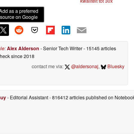
kwaliteit tot 30x
Add as a preferred
source on Google
cle
:
Alex Alderson
- Senior Tech Writer
- 15145 articles
check
since 2018
contact me via:
@aldersonaj
,
Bluesky
Duy
- Editorial Assistant
- 816412 articles published on Notebo