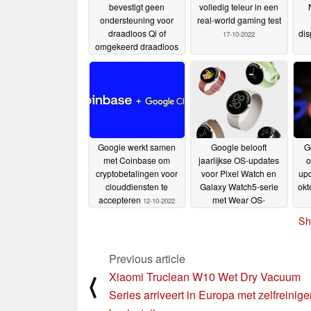
bevestigt geen
volledig teleur in een
ondersteuning voor
real-world gaming test
draadloos Qi of
dis
17-10-2022
omgekeerd draadloos
opladen voor nieuwe
smartwatch
17-10-2022
Google werkt samen
Google belooft
G
met Coinbase om
jaarlijkse OS-updates
o
cryptobetalingen voor
voor Pixel Watch en
upd
clouddiensten te
Galaxy Watch5-serie
okt
accepteren
met Wear OS-
12-10-2022
verplichting
12-10-2022
Sh
Previous article
Xiaomi Truclean W10 Wet Dry Vacuum
⟨
Series arriveert in Europa met zelfreinig