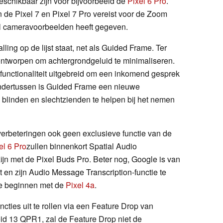
beschikbaar zijn voor bijvoorbeeld de
Pixel 6 Pro
.
 de Pixel 7 en Pixel 7 Pro vereist voor de Zoom
l cameravoorbeelden heeft gegeven.
ling op de lijst staat, net als Guided Frame. Ter
 ontworpen om achtergrondgeluid te minimaliseren.
functionaliteit uitgebreid om een inkomend gesprek
 Ondertussen is Guided Frame een nieuwe
 blinden en slechtzienden te helpen bij het nemen
erbeteringen ook geen exclusieve functie van de
el 6 Pro
zullen binnenkort Spatial Audio
n met de Pixel Buds Pro. Beter nog, Google is van
t en zijn Audio Message Transcription-functie te
te beginnen met de
Pixel 4a
.
ties uit te rollen via een Feature Drop van
oid 13 QPR1, zal de Feature Drop niet de