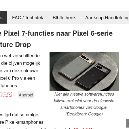
s
FAQ / Techniek
Bibliotheek
Aankoop Handleidin
Pixel 7-functies naar Pixel 6-serie
ture Drop
an wel verschillende
die blijven mogelijk
ige van deze nieuwe
ixel 6 Pro via een
rtphones.

🇫🇷
...
Niet alle nieuwe softwarefuncties
Android
blijven exclusief voor de nieuwste
smartphones van Google.
(Beeldbron: Google)
estigd dat sommige
ere Pixel-smartphones