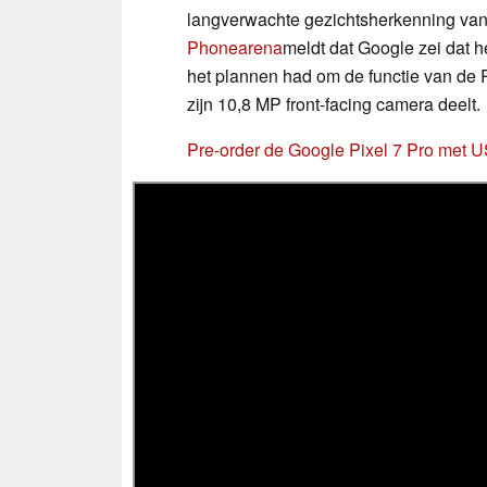
langverwachte gezichtsherkenning van d
Phonearena
meldt dat Google zei dat h
het plannen had om de functie van de P
zijn 10,8 MP front-facing camera deelt.
Pre-order de Google Pixel 7 Pro met 