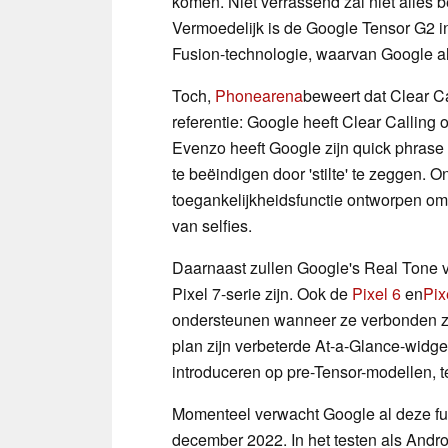
komen. Niet verrassend zal niet alles 
Vermoedelijk is de Google Tensor G2 in
Fusion-technologie, waarvan Google a
Toch,
Phonearena
beweert dat Clear Cal
referentie: Google heeft Clear Calling
Evenzo heeft Google zijn quick phrase 
te beëindigen door 'stilte' te zeggen.
toegankelijkheidsfunctie ontworpen om
van selfies.
Daarnaast zullen Google's Real Tone v
Pixel 7-serie zijn. Ook de
Pixel 6
en
Pix
ondersteunen wanneer ze verbonden zij
plan zijn verbeterde At-a-Glance-widge
introduceren op pre-Tensor-modellen, 
Momenteel verwacht Google al deze func
december 2022. In het testen als Andr