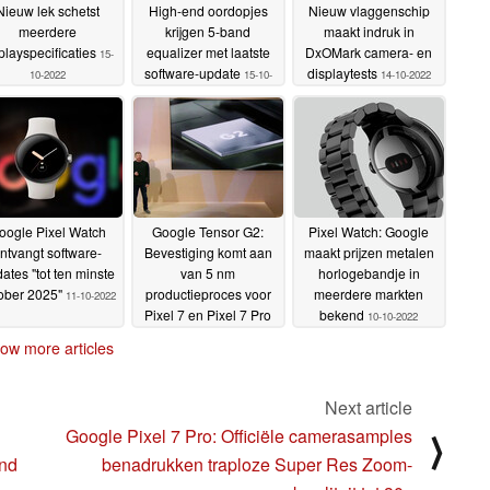
Nieuw lek schetst
High-end oordopjes
Nieuw vlaggenschip
meerdere
krijgen 5-band
maakt indruk in
playspecificaties
equalizer met laatste
DxOMark camera- en
15-
software-update
displaytests
10-2022
15-10-
14-10-2022
2022
oogle Pixel Watch
Google Tensor G2:
Pixel Watch: Google
ntvangt software-
Bevestiging komt aan
maakt prijzen metalen
ates "tot ten minste
van 5 nm
horlogebandje in
ober 2025"
productieproces voor
meerdere markten
11-10-2022
Pixel 7 en Pixel 7 Pro
bekend
10-10-2022
chipset
11-10-2022
ow more articles
Next article
Google Pixel 7 Pro: Officiële camerasamples
⟩
end
benadrukken traploze Super Res Zoom-