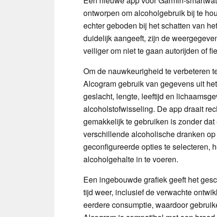
Een nieuwe app voor Garmin-smartwa
ontworpen om alcoholgebruik bij te hou
echter geboden bij het schatten van het
duidelijk aangeeft, zijn de weergegeven 
veiliger om niet te gaan autorijden of fi
Om de nauwkeurigheid te verbeteren te
Alcogram gebruik van gegevens uit het
geslacht, lengte, leeftijd en lichaamsge
alcoholstofwisseling. De app draait re
gemakkelijk te gebruiken is zonder da
verschillende alcoholische dranken op h
geconfigureerde opties te selecteren, h
alcoholgehalte in te voeren.
Een ingebouwde grafiek geeft het gesch
tijd weer, inclusief de verwachte ontwi
eerdere consumptie, waardoor gebruik