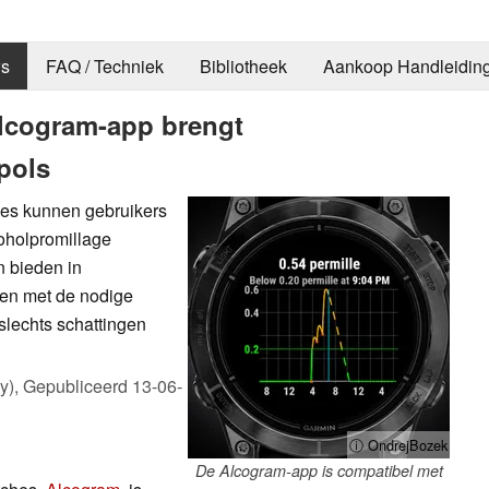
s
FAQ / Techniek
Bibliotheek
Aankoop Handleidin
Alcogram-app brengt
pols
es kunnen gebruikers
oholpromillage
n bieden in
en met de nodige
slechts schattingen
y),
Gepubliceerd
13-06-
ⓘ OndrejBozek
De Alcogram-app is compatibel met