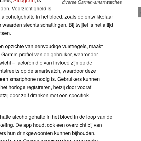
tches,
Alcogram
, is
diverse Garmin-smartwatches
den. Voorzichtigheid is
 alcoholgehalte in het bloed: zoals de ontwikkelaar
waarden slechts schattingen. Bij twijfel is het altijd
etsen.
n opzichte van eenvoudige vuistregels, maakt
 Garmin-profiel van de gebruiker, waaronder
wicht – factoren die van invloed zijn op de
chtstreeks op de smartwatch, waardoor deze
t een smartphone nodig is. Gebruikers kunnen
et horloge registreren, hetzij door vooraf
etzij door zelf dranken met een specifiek
atte alcoholgehalte in het bloed in de loop van de
kkeling. De app houdt ook een overzicht bij van
ers hun drinkgewoonten kunnen bijhouden.