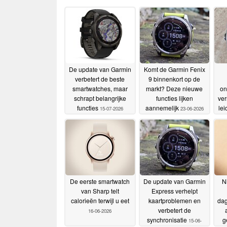
De update van Garmin
Komt de Garmin Fenix
verbetert de beste
9 binnenkort op de
smartwatches, maar
markt? Deze nieuwe
on
schrapt belangrijke
functies lijken
ver
functies
aannemelijk
lei
15-07-2026
23-06-2026
p
De eerste smartwatch
De update van Garmin
N
van Sharp telt
Express verhelpt
calorieën terwijl u eet
kaartproblemen en
dag
verbetert de
16-06-2026
synchronisatie
g
15-06-