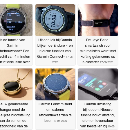
Is de functie van
Uit een lek bij Garmin
De Jaye Band-
Garmin
blijken de Enduro 4 en
smartwatch voor
betrouwbaar? Een
nieuwe functies van
minimalisten wordt met
schil van 4 minuten
Garmin Connect+
korting gelanceerd op
17-06-
dt tot discussie over
Kickstarter
2026
17-06-2026
psychologie en
restaties
22-06-2026
ieuw gelanceerde
Garmin Fenix misleid
Garmin uitrusting
hanger meet de
om externe
bijhouden: Nieuwe
elijkse blootstelling
efficiëntiewaarden te
functie houdt afstand,
aan de zon en de
lezen
uren en levensduur
10-06-2026
ezondheid van de
van toestellen bij
10-06-