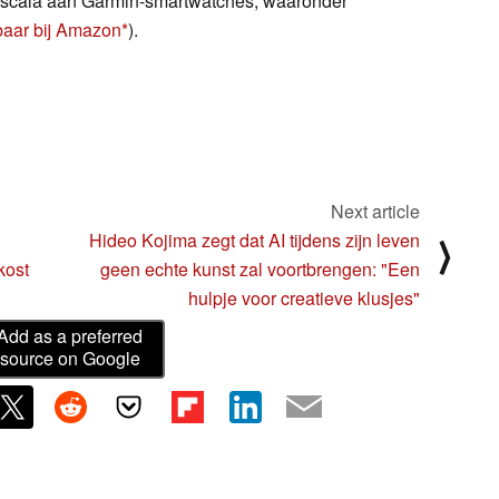
 scala aan Garmin-smartwatches, waaronder
gbaar bij Amazon
).
Next article
Hideo Kojima zegt dat AI tijdens zijn leven
⟩
kost
geen echte kunst zal voortbrengen: "Een
hulpje voor creatieve klusjes"
Add as a preferred
source on Google