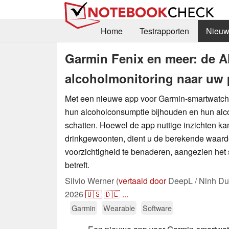
Home
Testrapporten
Nieuw
Garmin Fenix en meer: de 
alcoholmonitoring naar uw 
Met een nieuwe app voor Garmin-smartwatch
hun alcoholconsumptie bijhouden en hun alc
schatten. Hoewel de app nuttige inzichten ka
drinkgewoonten, dient u de berekende waard
voorzichtigheid te benaderen, aangezien het 
betreft.
Silvio Werner (
vertaald door
DeepL / Ninh Du
2026
🇺🇸
🇩🇪
...
Garmin
Wearable
Software