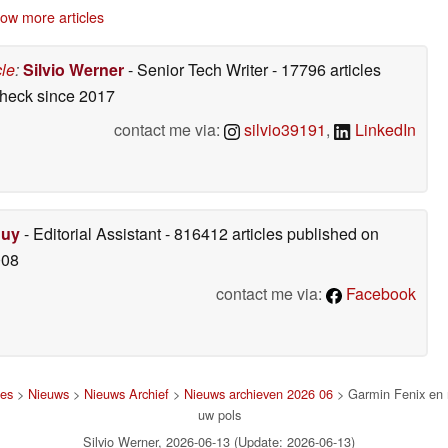
huid
15-06-2026
2026
ow more articles
cle
:
Silvio Werner
- Senior Tech Writer
- 17796 articles
check
since 2017
contact me via:
silvio39191
,
LinkedIn
Duy
- Editorial Assistant
- 816412 articles published on
008
contact me via:
Facebook
jes
>
Nieuws
>
Nieuws Archief
>
Nieuws archieven 2026 06
> Garmin Fenix en 
uw pols
Silvio Werner, 2026-06-13 (Update: 2026-06-13)