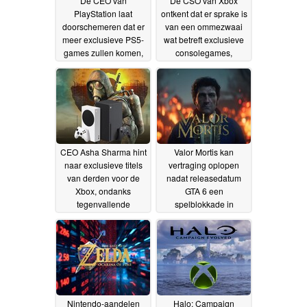
De CEO van
De CSO van Xbox
PlayStation laat
ontkent dat er sprake is
doorschemeren dat er
van een ommezwaai
meer exclusieve PS5-
wat betreft exclusieve
games zullen komen,
consolegames,
maar dat er ook in de
ondanks twijfels over
toekomst pc-versies
de winstgevendheid
17-
zullen blijven
06-2026
verschijnen
19-06-2026
CEO Asha Sharma hint
Valor Mortis kan
naar exclusieve titels
vertraging oplopen
van derden voor de
nadat releasedatum
Xbox, ondanks
GTA 6 een
tegenvallende
spelblokkade in
verkoopcijfers van de
september veroorzaakt
console
12-06-2026
11-06-2026
Nintendo-aandelen
Halo: Campaign