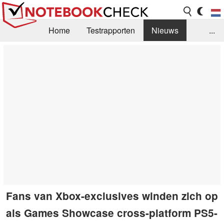
Home
Testrapporten
Nieuws
...
FAQ / Techniek
Bibliotheek
Aankoop Handleiding
Zoek
Contact
Fans van Xbox-exclusives winden zich op
als Games Showcase cross-platform PS5-