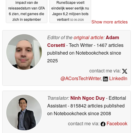
impact van de
RuneScape voelt
releasedatum van GTA
eindelijk weer eerlijk nu
6 zien, met games die
Jagex 6,2 miljoen bots
zich in september
verbant
02-06-2026
Show more articles
opstapelen
03-06-2026
Editor of the
original article
:
Adam
Corsetti
- Tech Writer
- 1467 articles
published on Notebookcheck
since
2025
contact me via:
@ACorsTechWriter
,
LinkedIn
Translator:
Ninh Ngoc Duy
- Editorial
Assistant
- 815842 articles published
on Notebookcheck
since 2008
contact me via:
Facebook