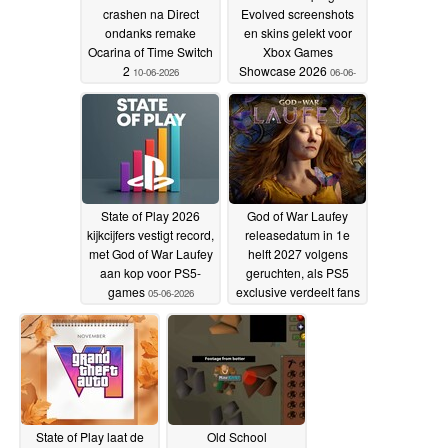
crashen na Direct
Evolved screenshots
ondanks remake
en skins gelekt voor
Ocarina of Time Switch
Xbox Games
2
Showcase 2026
10-06-2026
06-06-
2026
State of Play 2026
God of War Laufey
kijkcijfers vestigt record,
releasedatum in 1e
met God of War Laufey
helft 2027 volgens
aan kop voor PS5-
geruchten, als PS5
games
exclusive verdeelt fans
05-06-2026
05-06-2026
State of Play laat de
Old School