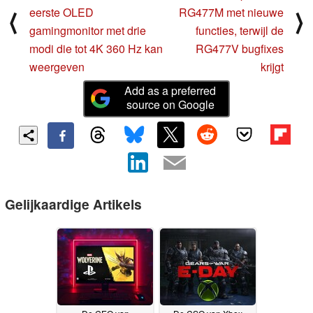
eerste OLED
RG477M met nieuwe
⟨
⟩
gamingmonitor met drie
functies, terwijl de
modi die tot 4K 360 Hz kan
RG477V bugfixes
weergeven
krijgt
Add as a preferred
source on Google
Gelijkaardige Artikels