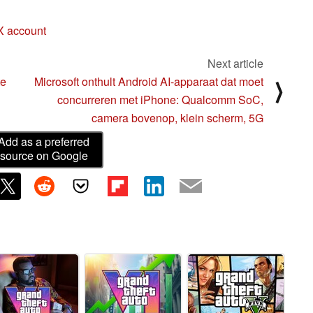
X account
Next article
te
Microsoft onthult Android AI-apparaat dat moet
⟩
concurreren met iPhone: Qualcomm SoC,
camera bovenop, klein scherm, 5G
Add as a preferred
source on Google