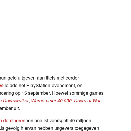
n geld uitgeven aan titels met eerder
ne
leidde het PlayStation-evenement, en
 lancering op 15 september. Hoewel sommige games
n Dawnwalker
,
Warhammer 40.000: Dawn of War
ember uit.
en domineren
een analist voorspelt 40 miljoen
Als gevolg hiervan hebben uitgevers toegegeven