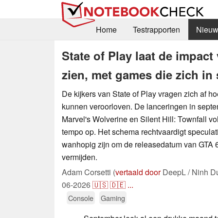
Home
Testrapporten
Nieuw
State of Play laat de impac
zien, met games die zich i
De kijkers van State of Play vragen zich af h
kunnen veroorloven. De lanceringen in septem
Marvel's Wolverine en Silent Hill: Townfall v
tempo op. Het schema rechtvaardigt speculati
wanhopig zijn om de releasedatum van GTA 6
vermijden.
Adam Corsetti (
vertaald door
DeepL / Ninh D
06-2026
🇺🇸
🇩🇪
...
Console
Gaming