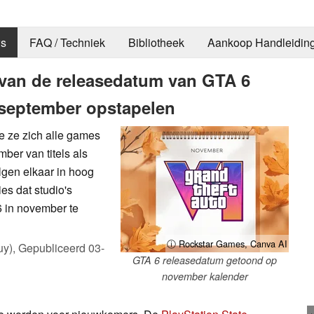
s
FAQ / Techniek
Bibliotheek
Aankoop Handleidin
t van de releasedatum van GTA 6
n september opstapelen
oe ze zich alle games
ber van titels als
olgen elkaar in hoog
es dat studio's
 in november te
ⓘ Rockstar Games, Canva AI
uy),
Gepubliceerd
03-
GTA 6 releasedatum getoond op
november kalender