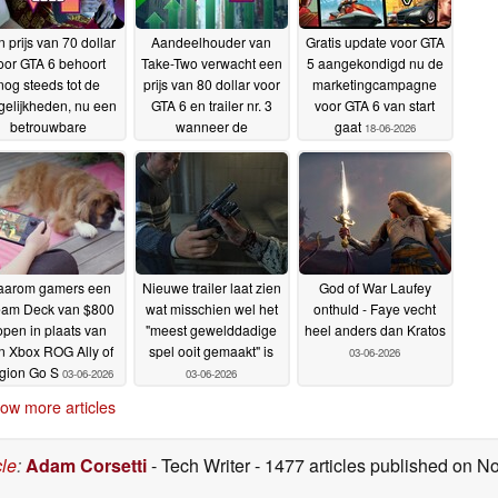
 prijs van 70 dollar
Aandeelhouder van
Gratis update voor GTA
oor GTA 6 behoort
Take-Two verwacht een
5 aangekondigd nu de
nog steeds tot de
prijs van 80 dollar voor
marketingcampagne
elijkheden, nu een
GTA 6 en trailer nr. 3
voor GTA 6 van start
betrouwbare
wanneer de
gaat
18-06-2026
klokkenluider de
voorverkoop van start
ermelding van 80
gaat
20-06-2026
dollar voor
voorbestellingen
ntkracht
22-06-2026
arom gamers een
Nieuwe trailer laat zien
God of War Laufey
eam Deck van $800
wat misschien wel het
onthuld - Faye vecht
open in plaats van
"meest gewelddadige
heel anders dan Kratos
n Xbox ROG Ally of
spel ooit gemaakt" is
03-06-2026
gion Go S
03-06-2026
03-06-2026
ow more articles
cle
:
Adam Corsetti
- Tech Writer
- 1477 articles published on 