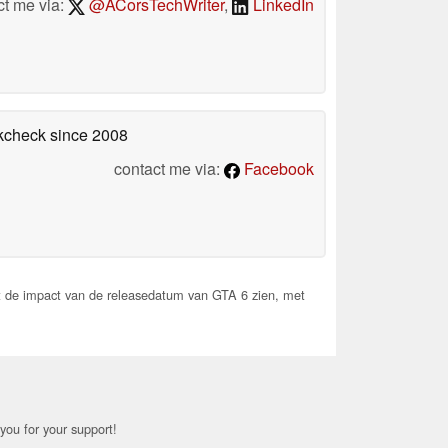
ct me via:
@ACorsTechWriter
,
LinkedIn
okcheck
since 2008
contact me via:
Facebook
t de impact van de releasedatum van GTA 6 zien, met
you for your support!