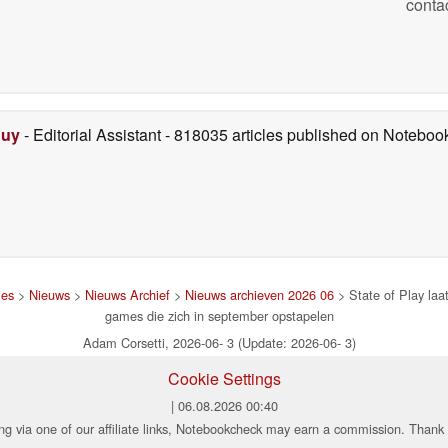
conta
Duy
- Editorial Assistant
- 818035 articles published on Notebo
jes
>
Nieuws
>
Nieuws Archief
>
Nieuws archieven 2026 06
> State of Play laa
games die zich in september opstapelen
Adam Corsetti, 2026-06- 3 (Update: 2026-06- 3)
Cookie Settings
| 06.08.2026 00:40
ng via one of our affiliate links, Notebookcheck may earn a commission. Thank 