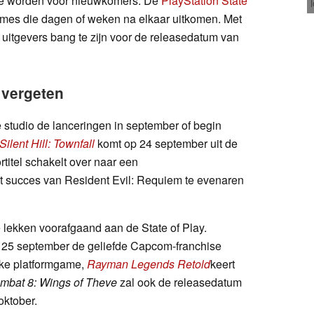
te worden voor nieuwkomers. De
PlayStation State
mes die dagen of weken na elkaar uitkomen. Met
n uitgevers bang te zijn voor de releasedatum van
 vergeten
 studio de lanceringen in september of begin
Silent Hill: Townfall
komt op 24 september uit de
titel schakelt over naar een
t succes van Resident Evil: Requiem te evenaren
e lekken voorafgaand aan de State of Play.
 25 september de geliefde Capcom-franchise
ieke platformgame,
Rayman Legends Retold
keert
mbat 8: Wings of Theve
zal ook de releasedatum
oktober.