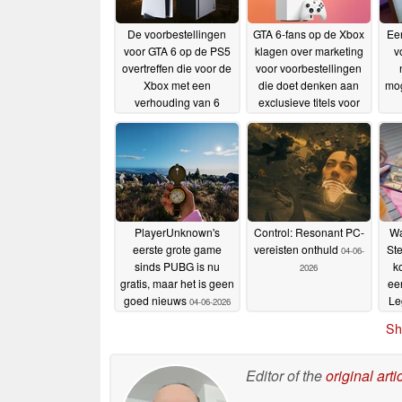
De voorbestellingen
GTA 6-fans op de Xbox
Een
voor GTA 6 op de PS5
klagen over marketing
v
overtreffen die voor de
voor voorbestellingen
Xbox met een
die doet denken aan
mog
verhouding van 6
exclusieve titels voor
tegen 1, nu er een
de PS5
26-06-2026
prijsverhoging voor de
v
console op komst is
27-
06-2026
o
PlayerUnknown's
Control: Resonant PC-
Wa
eerste grote game
vereisten onthuld
St
04-06-
sinds PUBG is nu
k
2026
gratis, maar het is geen
ee
goed nieuws
Le
04-06-2026
Sh
Editor of the
original arti