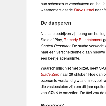
hun schema's te verschuiven om het f
waarnemers dat de
Fable
uitstel
naar f
De dapperen
Niet alle bedrijven zijn bang om het 
State of Play,
Remedy Entertainment
ge
Control Resonant
. De studio verwacht 
naar een verscheidenheid aan nieuwe 
een beetje ademruimte.
Waarschijnlijk niet met opzet, heeft S
Blade Zero
naar 29 oktober. Hoe dan oo
economie verstandig was om zoveel re
die vastbesloten zijn om dit jaar spell
van
GTA 6
te omzeilen. De titel zou de
Bron(nen)