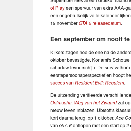
September leek al een drukke maand 
of Play
een spervuur van extra AAA-ga
een ongebruikelijk volle kalender lijke
19 november
GTA 6
releasedatum
.
Een september om nooit te
Kijkers zagen hoe de ene na de andere
oktober bevestigde. Konami's Schotse
schaduw tevoorschijn. De survivalhorror
eerstepersoonsperspectief en hoopt he
succes van
Resident Evil: Requiem
.
De uitzending verifieerde verschillend
Onimusha: Weg van het Zwaard
zal op
nieuw leven inblazen. Ubisoft's klass
kort daarna terug, op 1 oktober.
Ace Co
van
GTA 6
ontlopen met een start op 2 