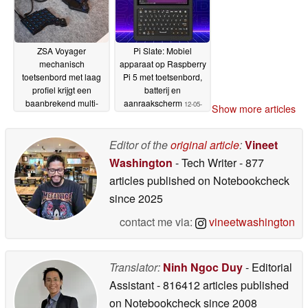
ZSA Voyager
Pi Slate: Mobiel
mechanisch
apparaat op Raspberry
toetsenbord met laag
Pi 5 met toetsenbord,
profiel krijgt een
batterij en
baanbrekend multi-
aanraakscherm
12-05-
Show more articles
touch touchpad met
2026
achterwaartse
compatibiliteit
Editor of the
original article
:
Vineet
14-05-2026
Washington
- Tech Writer
- 877
articles published on Notebookcheck
since 2025
contact me via:
vineetwashington
Translator:
Ninh Ngoc Duy
- Editorial
Assistant
- 816412 articles published
on Notebookcheck
since 2008