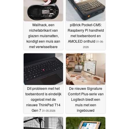
Wallhack, een
piBrick Pocket-CM5:
nichefabrikant van
Raspberry Pi handheld
glazen muismatten,
met toetsenbord en
kondigt een muis aan
AMOLED onthuld
01-06-
met verwisselbare
2026
batterijen en een
toetsenbord van 65%
22-07-2026
Dit probleem met het
De nieuwe Signature
toetsenbord is eindelijk
Comfort Plus-serie van
opgelost met de
Logitech biedt een
nieuwe ThinkPad T14
muis met een
Gen 7
ingebouwd
31-05-2026
handpalmkussen en
een toetsenbord met
een zachte polssteun