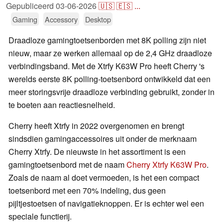
Gepubliceerd
03-06-2026
🇺🇸
🇪🇸
...
Gaming
Accessory
Desktop
Draadloze gamingtoetsenborden met 8K polling zijn niet
nieuw, maar ze werken allemaal op de 2,4 GHz draadloze
verbindingsband. Met de Xtrfy K63W Pro heeft Cherry 's
werelds eerste 8K polling-toetsenbord ontwikkeld dat een
meer storingsvrije draadloze verbinding gebruikt, zonder in
te boeten aan reactiesnelheid.
Cherry heeft Xtrfy in 2022 overgenomen en brengt
sindsdien gamingaccessoires uit onder de merknaam
Cherry Xtrfy. De nieuwste in het assortiment is een
gamingtoetsenbord met de naam
Cherry Xtrfy K63W Pro
.
Zoals de naam al doet vermoeden, is het een compact
toetsenbord met een 70% indeling, dus geen
pijltjestoetsen of navigatieknoppen. Er is echter wel een
speciale functierij.