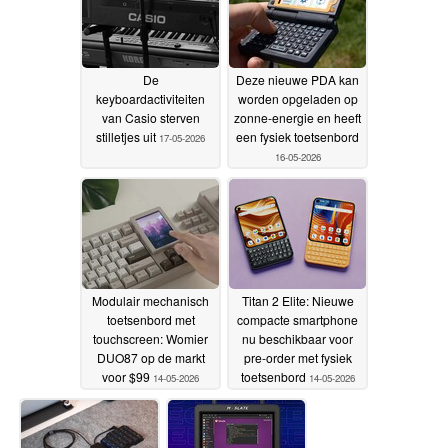
van dubbel schuim
29-
05-2026
De
Deze nieuwe PDA kan
keyboardactiviteiten
worden opgeladen op
van Casio sterven
zonne-energie en heeft
stilletjes uit
een fysiek toetsenbord
17-05-2026
16-05-2026
Modulair mechanisch
Titan 2 Elite: Nieuwe
toetsenbord met
compacte smartphone
touchscreen: Womier
nu beschikbaar voor
DUO87 op de markt
pre-order met fysiek
voor $99
toetsenbord
14-05-2026
14-05-2026