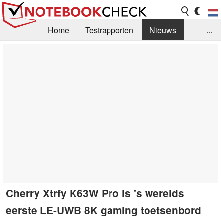
Home
Testrapporten
Nieuws
...
FAQ / Techniek
Bibliotheek
Aankoop Handleiding
Zoek
Contact
Cherry Xtrfy K63W Pro is 's werelds
eerste LE-UWB 8K gaming toetsenbord