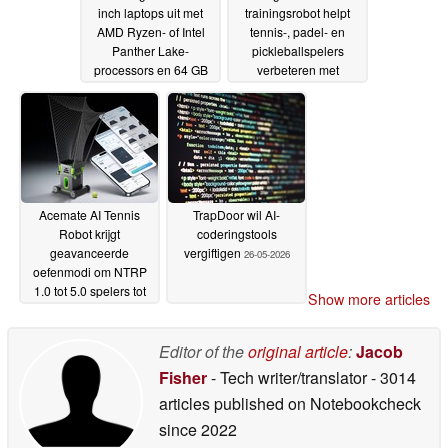
inch laptops uit met
trainingsrobot helpt
AMD Ryzen- of Intel
tennis-, padel- en
Panther Lake-
pickleballspelers
processors en 64 GB
verbeteren met
LPCAMM2 RAM
adaptieve
30-05-
trainingssessies
2026
29-05-
2026
Acemate AI Tennis
TrapDoor wil AI-
Robot krijgt
coderingstools
geavanceerde
vergiftigen
26-05-2026
oefenmodi om NTRP
1.0 tot 5.0 spelers tot
Show more articles
het uiterste te drijven
28-05-2026
Editor of the
original article
:
Jacob
Fisher
- Tech writer/translator
- 3014
articles published on Notebookcheck
since 2022