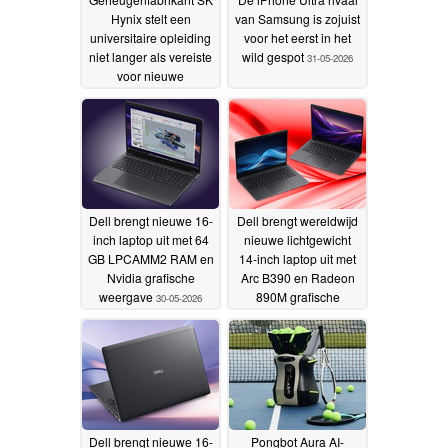
Hynix stelt een
van Samsung is zojuist
universitaire opleiding
voor het eerst in het
niet langer als vereiste
wild gespot
31-05-2026
voor nieuwe
medewerkers, nu de
focus binnen de AI-
sector verschuift naar
creativiteit
09-07-2026
Dell brengt nieuwe 16-
Dell brengt wereldwijd
inch laptop uit met 64
nieuwe lichtgewicht
GB LPCAMM2 RAM en
14-inch laptop uit met
Nvidia grafische
Arc B390 en Radeon
weergave
890M grafische
30-05-2026
processor
30-05-2026
Dell brengt nieuwe 16-
Pongbot Aura AI-