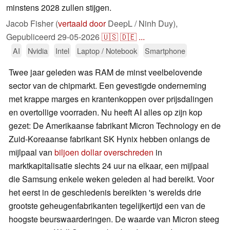
minstens 2028 zullen stijgen.
Jacob Fisher (
vertaald door
DeepL / Ninh Duy),
Gepubliceerd
29-05-2026
🇺🇸
🇩🇪
...
AI
Nvidia
Intel
Laptop / Notebook
Smartphone
Twee jaar geleden was RAM de minst veelbelovende
sector van de chipmarkt. Een gevestigde onderneming
met krappe marges en krantenkoppen over prijsdalingen
en overtollige voorraden. Nu heeft AI alles op zijn kop
gezet: De Amerikaanse fabrikant Micron Technology en de
Zuid-Koreaanse fabrikant SK Hynix hebben onlangs de
mijlpaal van
biljoen dollar overschreden
in
marktkapitalisatie slechts 24 uur na elkaar, een mijlpaal
die Samsung enkele weken geleden al had bereikt. Voor
het eerst in de geschiedenis bereikten 's werelds drie
grootste geheugenfabrikanten tegelijkertijd een van de
hoogste beurswaarderingen. De waarde van Micron steeg