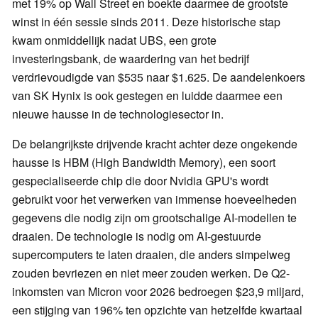
met 19% op Wall Street en boekte daarmee de grootste
winst in één sessie sinds 2011. Deze historische stap
kwam onmiddellijk nadat UBS, een grote
investeringsbank, de waardering van het bedrijf
verdrievoudigde van $535 naar $1.625. De aandelenkoers
van SK Hynix is ook gestegen en luidde daarmee een
nieuwe hausse in de technologiesector in.
De belangrijkste drijvende kracht achter deze ongekende
hausse is HBM (High Bandwidth Memory), een soort
gespecialiseerde chip die door Nvidia GPU's wordt
gebruikt voor het verwerken van immense hoeveelheden
gegevens die nodig zijn om grootschalige AI-modellen te
draaien. De technologie is nodig om AI-gestuurde
supercomputers te laten draaien, die anders simpelweg
zouden bevriezen en niet meer zouden werken. De Q2-
inkomsten van Micron voor 2026 bedroegen $23,9 miljard,
een stijging van 196% ten opzichte van hetzelfde kwartaal