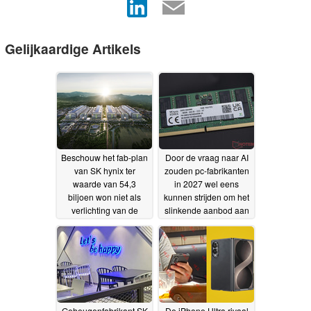
Gelijkaardige Artikels
Beschouw het fab-plan
Door de vraag naar AI
van SK hynix ter
zouden pc-fabrikanten
waarde van 54,3
in 2027 wel eens
biljoen won niet als
kunnen strijden om het
verlichting van de
slinkende aanbod aan
RAM-prijzen
DRAM-geheugen
08-08-2026
07-08-
2026
Geheugenfabrikant SK
De iPhone Ultra rivaal