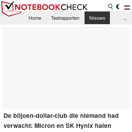
Home
Testrapporten
Nieuws
...
FAQ / Techniek
Bibliotheek
Aankoop Handleiding
Zoek
Contact
De biljoen-dollar-club die niemand had
verwacht: Micron en SK Hynix halen