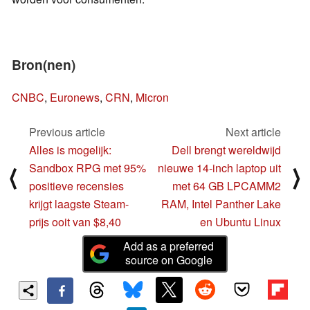
Bron(nen)
CNBC
,
Euronews
,
CRN
,
Micron
Previous article
Next article
Alles is mogelijk:
Dell brengt wereldwijd
Sandbox RPG met 95%
nieuwe 14-inch laptop uit
⟨
⟩
positieve recensies
met 64 GB LPCAMM2
krijgt laagste Steam-
RAM, Intel Panther Lake
prijs ooit van $8,40
en Ubuntu Linux
Add as a preferred
source on Google