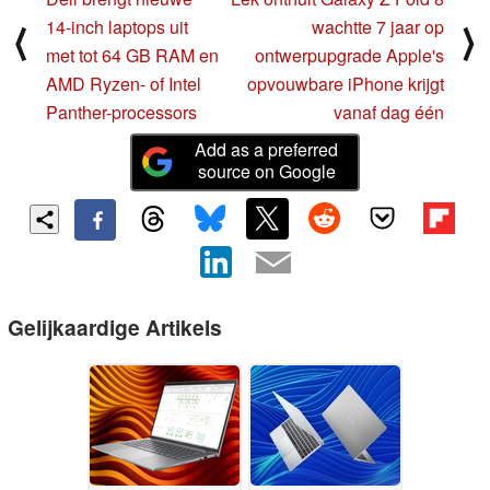
14-inch laptops uit
wachtte 7 jaar op
⟨
⟩
met tot 64 GB RAM en
ontwerpupgrade Apple's
AMD Ryzen- of Intel
opvouwbare iPhone krijgt
Panther-processors
vanaf dag één
Add as a preferred
source on Google
Gelijkaardige Artikels