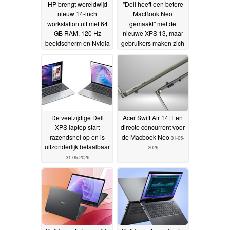
HP brengt wereldwijd
"Dell heeft een betere
nieuw 14-inch
MacBook Neo
workstation uit met 64
gemaakt" met de
GB RAM, 120 Hz
nieuwe XPS 13, maar
beeldscherm en Nvidia
gebruikers maken zich
graphics
zorgen over Windows
02-06-2026
11 op 8 GB RAM
01-06-
2026
De veelzijdige Dell
Acer Swift Air 14: Een
XPS laptop start
directe concurrent voor
razendsnel op en is
de Macbook Neo
31-05-
uitzonderlijk betaalbaar
2026
31-05-2026