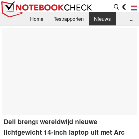
Home
Testrapporten
Nieuws
...
FAQ / Techniek
Bibliotheek
Aankoop Handleiding
Zoek
Contact
Dell brengt wereldwijd nieuwe
lichtgewicht 14-inch laptop uit met Arc