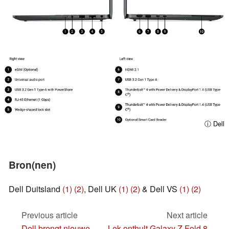
ⓘ Dell
Bron(nen)
Dell Duitsland
(1)
(2)
, Dell UK
(1)
(2)
& Dell VS
(1)
(2)
Previous article
Next article
Dell brengt nieuwe
Lek onthult Galaxy Z Fold 8