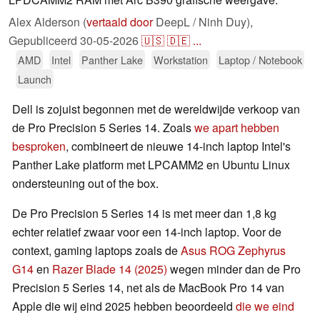
Alex Alderson (
vertaald door
DeepL / Ninh Duy),
Gepubliceerd
30-05-2026
🇺🇸
🇩🇪
...
AMD
Intel
Panther Lake
Workstation
Laptop / Notebook
Launch
Dell is zojuist begonnen met de wereldwijde verkoop van
de Pro Precision 5 Series 14. Zoals
we apart hebben
besproken
, combineert de nieuwe 14-inch laptop Intel's
Panther Lake platform met LPCAMM2 en Ubuntu Linux
ondersteuning out of the box.
De Pro Precision 5 Series 14 is met meer dan 1,8 kg
echter relatief zwaar voor een 14-inch laptop. Voor de
context, gaming laptops zoals de
Asus ROG Zephyrus
G14
en
Razer Blade 14 (2025)
wegen minder dan de Pro
Precision 5 Series 14, net als de MacBook Pro 14 van
Apple die wij eind 2025 hebben beoordeeld
die we eind