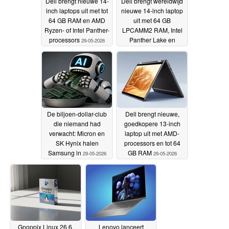
Dell brengt nieuwe 14-
Dell brengt wereldwijd
inch laptops uit met tot
nieuwe 14-inch laptop
64 GB RAM en AMD
uit met 64 GB
Ryzen- of Intel Panther-
LPCAMM2 RAM, Intel
processors
Panther Lake en
29-05-2026
Ubuntu Linux
29-05-2026
De biljoen-dollar-club
Dell brengt nieuwe,
die niemand had
goedkopere 13-inch
verwacht: Micron en
laptop uit met AMD-
SK Hynix halen
processors en tot 64
Samsung in
GB RAM
29-05-2026
29-05-2026
Gnoppix Linux 26.6,
Lenovo lanceert