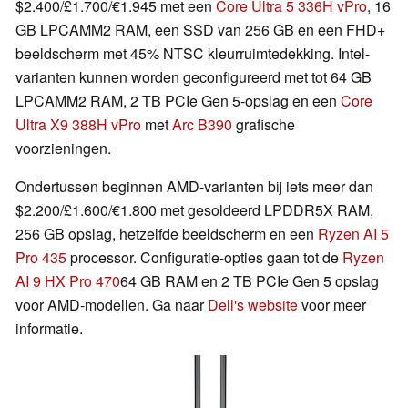
$2.400/£1.700/€1.945 met een
Core Ultra 5 336H vPro
, 16
GB LPCAMM2 RAM, een SSD van 256 GB en een FHD+
beeldscherm met 45% NTSC kleurruimtedekking. Intel-
varianten kunnen worden geconfigureerd met tot 64 GB
LPCAMM2 RAM, 2 TB PCIe Gen 5-opslag en een
Core
Ultra X9 388H vPro
met
Arc B390
grafische
voorzieningen.
Ondertussen beginnen AMD-varianten bij iets meer dan
$2.200/£1.600/€1.800 met gesoldeerd LPDDR5X RAM,
256 GB opslag, hetzelfde beeldscherm en een
Ryzen AI 5
Pro 435
processor. Configuratie-opties gaan tot de
Ryzen
AI 9 HX Pro 470
64 GB RAM en 2 TB PCIe Gen 5 opslag
voor AMD-modellen. Ga naar
Dell's website
voor meer
informatie.