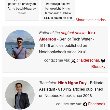
gericht op privacy en
wereldwijd nieuwe
AI, nu beschikbaar
lichtgewicht 14-inch
29-
laptop met dubbele
05-2026
SSD-sleuven en 120
Show more articles
Hz beeldscherm
29-05-
2026
Editor of the
original article
:
Alex
Alderson
- Senior Tech Writer
-
15145 articles published on
Notebookcheck
since 2018
contact me via:
@aldersonaj
,
Bluesky
Translator:
Ninh Ngoc Duy
- Editorial
Assistant
- 816412 articles published
on Notebookcheck
since 2008
contact me via:
Facebook