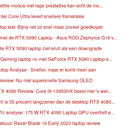
tille modus met lage prestaties kan echt de mo...
tel Core Ultra levert snellere framerates
op test: Bijna net zo snel maar zoveel goedkoper
met de RTX 5090 Laptop - Asus ROG Zephyrus G16 v...
e RTX 5090 laptop ziet eruit als een downgrade
 Gaming laptop nu met GeForce RTX 5090 Laptop e...
op Analyse - Sneller, maar er komt meer aan
p review: Nu met supersnelle Samsung OLED
X 4090 Review: Core i9-13950HX beest met 's wer...
 is 35 procent langzamer dan de desktop RTX 4080...
U analyse: 175 W RTX 4090 Laptop GPU overtreft e...
buut: Razer Blade 16 Early 2023 laptop review