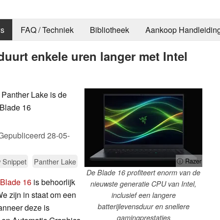
s
FAQ / Techniek
Bibliotheek
Aankoop Handleidin
duurt enkele uren langer met Intel
a Panther Lake is de
e Blade 16
Gepubliceerd
28-05-
 Snippet
Panther Lake
ⓘ Razer
De Blade 16 profiteert enorm van de
 Blade 16
is behoorlijk
nieuwste generatie CPU van Intel,
e zijn in staat om een
inclusief een langere
batterijlevensduur en snellere
wanneer deze is
gamingprestaties