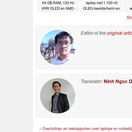
64 GB RAM, 120 Hz
laptop met 1.100 nit
VRR OLED en AMD-
OLED-beeldscherm en
w
processors
dubbele SSD-sleuven
01-06-2026
Sh
01-06-2026
Editor of the
original arti
Translator:
Ninh Ngoc 
>
Overzichten en testrapporten over laptops en mobielt