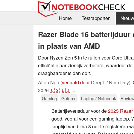
Home
Testrapporten
Nieuw
Razer Blade 16 batterijduur 
in plaats van AMD
Door Ryzen Zen 5 in te ruilen voor Core Ultr
efficiëntie aanzienlijk verbeterd, waardoor d
draagbaarder is dan ooit.
Allen Ngo (
vertaald door
DeepL / Ninh Duy),
2026
🇺🇸
🇪🇸
...
Gaming
Geforce
Laptop / Notebook
Review
Batterijlevensduur voor de
2025 Razer
goed, vooral voor een gaming laptop. W
looptijd van bijna 8 uur te registreren 