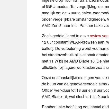
ingesteld op 150 nits, Balanced modus
of iGPU-modus. Ter vergelijking: de m
moeilijk om de 6 uur te halen, waaron
onder vergelijkbare omstandigheden. 
AMD Zen 5 naar Intel Panther Lake voo
Zoals gedetailleerd in onze
review van
12 uur constant WLAN-browsen aan, wa
batterij. De verbetering wordt voornam
het stroomverbruik bij stationair draai
met 11 W bij de AMD Blade 16. De nie
efficiënter bij lagere werklasten zoals 
Onze onafhankelijke metingen van de b
de buurt van de geadverteerde claims 
Office" werkduur tot 13 uur en 8 uur vo
AMD Blade 16, wat slechts 1 tot 2 uur l
Panther Lake heeft nog een aantal an