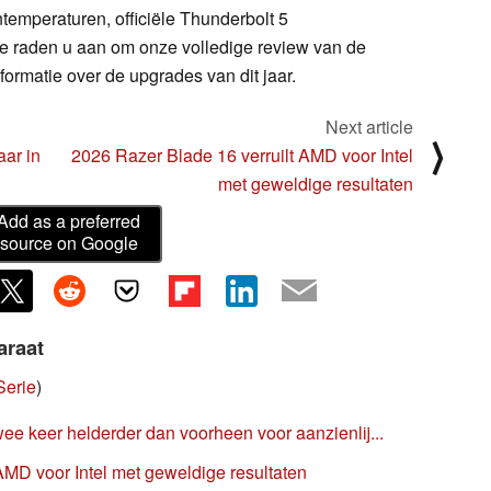
ntemperaturen, officiële Thunderbolt 5
e raden u aan om onze volledige review van de
formatie over de upgrades van dit jaar.
Next article
⟩
ar in
2026 Razer Blade 16 verruilt AMD voor Intel
met geweldige resultaten
Add as a preferred
source on Google
araat
Serie
)
ee keer helderder dan voorheen voor aanzienlij...
AMD voor Intel met geweldige resultaten