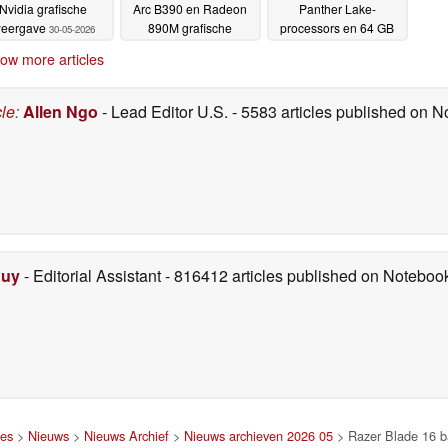
Nvidia grafische
Arc B390 en Radeon
Panther Lake-
eergave
890M grafische
processors en 64 GB
30-05-2026
processor
LPCAMM2 RAM
30-05-2026
30-05-
ow more articles
2026
cle
:
Allen Ngo
- Lead Editor U.S.
- 5583 articles published on 
Duy
- Editorial Assistant
- 816412 articles published on Notebo
jes
>
Nieuws
>
Nieuws Archief
>
Nieuws archieven 2026 05
> Razer Blade 16 bat