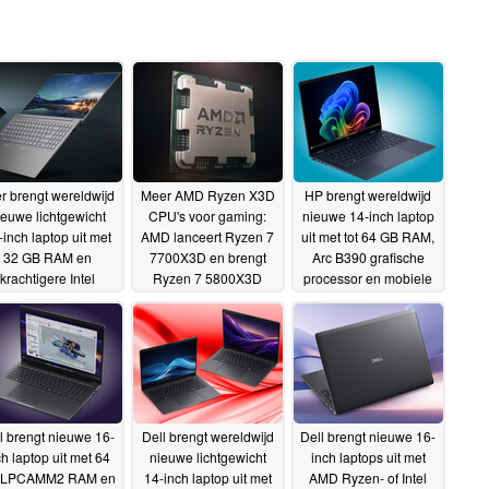
r brengt wereldwijd
Meer AMD Ryzen X3D
HP brengt wereldwijd
ieuwe lichtgewicht
CPU's voor gaming:
nieuwe 14-inch laptop
-inch laptop uit met
AMD lanceert Ryzen 7
uit met tot 64 GB RAM,
32 GB RAM en
7700X3D en brengt
Arc B390 grafische
krachtigere Intel
Ryzen 7 5800X3D
processor en mobiele
Panther Lake-
terug
connectiviteit
01-06-2026
01-06-2026
rocessor
02-06-2026
l brengt nieuwe 16-
Dell brengt wereldwijd
Dell brengt nieuwe 16-
ch laptop uit met 64
nieuwe lichtgewicht
inch laptops uit met
 LPCAMM2 RAM en
14-inch laptop uit met
AMD Ryzen- of Intel