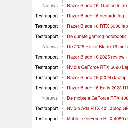
Nieuws
•
Razer Blade 16: Gamen in de s
|
Testrapport
•
Razer Blade 16 beoordeling: In
|
Testrapport
•
Razer Blade 16 RTX 5080 lapt
|
Testrapport
•
De dunste gaming-notebooks 
|
Nieuws
•
De 2025 Razer Blade 16 met d
|
Testrapport
•
Razer Blade 16 2025 review -
|
Testrapport
•
Nvidia GeForce RTX 5090 Lapt
|
Testrapport
•
Razer Blade 16 (2024) lapto
|
Testrapport
•
Razer Blade 16 Early 2023 RT
|
Nieuws
•
De mobiele GeForce RTX 4080
|
Testrapport
•
Nvidia Ada RTX 40 Laptop GP
|
Testrapport
•
Mobiele GeForce RTX 4080 de