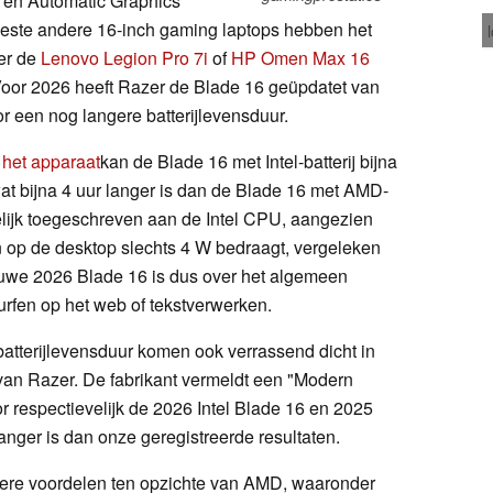
 en Automatic Graphics
eeste andere 16-inch gaming laptops hebben het
der de
Lenovo Legion Pro 7i
of
HP Omen Max 16
Voor 2026 heeft Razer de Blade 16 geüpdatet van
r een nog langere batterijlevensduur.
 het apparaat
kan de Blade 16 met Intel-batterij bijna
t bijna 4 uur langer is dan de Blade 16 met AMD-
elijk toegeschreven aan de Intel CPU, aangezien
en op de desktop slechts 4 W bedraagt, vergeleken
uwe 2026 Blade 16 is dus over het algemeen
surfen op het web of tekstverwerken.
atterijlevensduur komen ook verrassend dicht in
van Razer. De fabrikant vermeldt een "Modern
or respectievelijk de 2026 Intel Blade 16 en 2025
anger is dan onze geregistreerde resultaten.
dere voordelen ten opzichte van AMD, waaronder