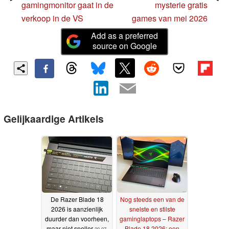
gamingmonitor gaat in de
mysterie gratis
verkoop in de VS
games van mei 2026
Add as a preferred
source on Google
Gelijkaardige Artikels
De Razer Blade 18
Nog steeds een van de
2026 is aanzienlijk
snelste en stilste
duurder dan voorheen,
gaminglaptops – Razer
maar niet sneller
Blade 18 2026: een
20-07-