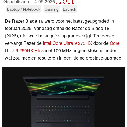
Gepubliceerd
14-05-2026
🇺🇸
🇩🇪
...
Laptop / Notebook
Gaming
Launch
De Razer Blade 18 werd voor het laatst geüpgraded in
februari 2025. Vandaag onthulde Razer de Blade 18
(2026), die twee belangrijke upgrades krijgt. Ten eerste
vervangt Razer de
Intel Core Ultra 9 275HX
door de
Core
Ultra 9 290HX Plus
met 100 MHz hogere kloksnelheden,
wat zou moeten resulteren in een kleine prestatie-upgrade