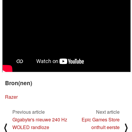
Bron(nen)
Razer
Previous article
Next article
Gigabyte's nieuwe 240 Hz
Epic Games Store
⟨
⟩
WOLED randloze
onthult eerste