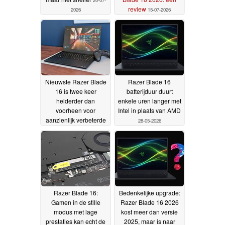
review
2026
15-07-2026
Nieuwste Razer Blade
Razer Blade 16
16 is twee keer
batterijduur duurt
helderder dan
enkele uren langer met
voorheen voor
Intel in plaats van AMD
aanzienlijk verbeterde
28-05-2026
HDR-ondersteuning
28-
05-2026
Razer Blade 16:
Bedenkelijke upgrade:
Gamen in de stille
Razer Blade 16 2026
modus met lage
kost meer dan versie
prestaties kan echt de
2025, maar is naar