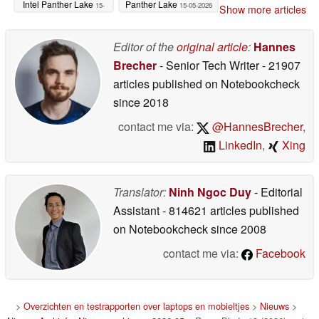
Intel Panther Lake
Panther Lake
15-
15-05-2026
Show more articles
05-2026
Editor of the
original article
:
Hannes
Brecher
- Senior Tech Writer
- 21907
articles published on Notebookcheck
since 2018
contact me via:
@HannesBrecher
,
LinkedIn
,
Xing
Translator:
Ninh Ngoc Duy
- Editorial
Assistant
- 814621 articles published
on Notebookcheck
since 2008
contact me via:
Facebook
>
Overzichten en testrapporten over laptops en mobieltjes
>
Nieuws
>