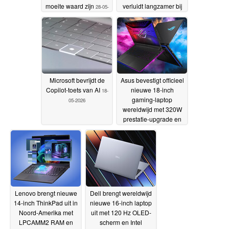
moeite waard zijn
verluidt langzamer bij
28-05-
het gamen
2026
21-05-2026
Microsoft bevrijdt de
Asus bevestigt officieel
Copilot-toets van AI
nieuwe 18-inch
18-
gaming-laptop
05-2026
wereldwijd met 320W
prestatie-upgrade en
4K Mini LED-scherm
16-05-2026
Lenovo brengt nieuwe
Dell brengt wereldwijd
14-inch ThinkPad uit in
nieuwe 16-inch laptop
Noord-Amerika met
uit met 120 Hz OLED-
LPCAMM2 RAM en
scherm en Intel