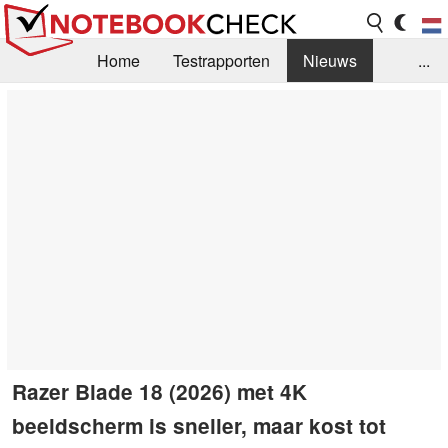
Home
Testrapporten
Nieuws
...
FAQ / Techniek
Bibliotheek
Aankoop Handleiding
Zoek
Contact
Razer Blade 18 (2026) met 4K
beeldscherm is sneller, maar kost tot