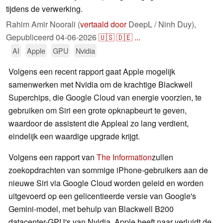
tijdens de verwerking.
Rahim Amir Noorali (
vertaald door
DeepL / Ninh Duy),
Gepubliceerd
04-06-2026
🇺🇸
🇩🇪
...
AI
Apple
GPU
Nvidia
Volgens een recent rapport gaat Apple mogelijk
samenwerken met Nvidia om de krachtige Blackwell
Superchips, die Google Cloud van energie voorzien, te
gebruiken om Siri een grote opknapbeurt te geven,
waardoor de assistent die Appleal zo lang verdient,
eindelijk een waardige upgrade krijgt.
Volgens een rapport van
The Information
zullen
zoekopdrachten van sommige iPhone-gebruikers aan de
nieuwe Siri via Google Cloud worden geleid en worden
uitgevoerd op een gelicentieerde versie van Google's
Gemini-model, met behulp van Blackwell B200
datacenter-GPU's van Nvidia. Apple heeft naar verluidt de