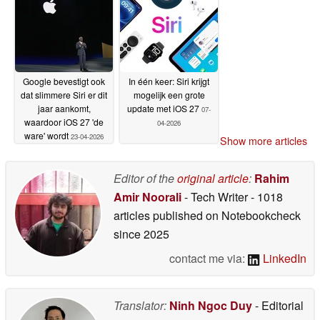
Google bevestigt ook
In één keer: Siri krijgt
dat slimmere Siri er dit
mogelijk een grote
jaar aankomt,
update met iOS 27
07-
waardoor iOS 27 'de
04-2026
ware' wordt
23-04-2026
Show more articles
Editor of the
original article
:
Rahim
Amir Noorali
- Tech Writer
- 1018
articles published on Notebookcheck
since 2025
contact me via:
LinkedIn
Translator:
Ninh Ngoc Duy
- Editorial