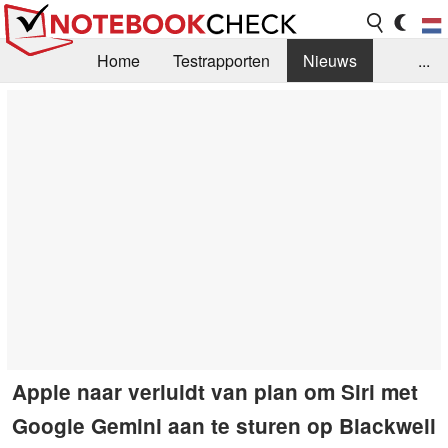
Home
Testrapporten
Nieuws
...
FAQ / Techniek
Bibliotheek
Aankoop Handleiding
Zoek
Contact
Apple naar verluidt van plan om Siri met
Google Gemini aan te sturen op Blackwell