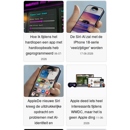
Hoe ik tijdens het
De Siri-AI zal met de
hardlopen een app met
iPhone 18-serie
hardloopbeats heb
‘veelzijdiger’ worden
geprogrammeerd
06-07-
17-06-2026
2026
AppleDe nieuwe Siri
Apple deed iets heel
kreeg de uitdrukkelijke
interessants tijdens
opdracht om
WWDC, maar het is
problemen met AI-
geen Apple ding
11-06-
identiteit en
2026
vooringenomenheid te