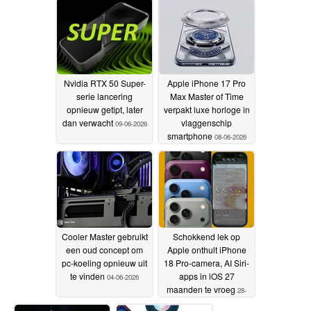
voorkomen in de iOS
27-update
12-06-2026
Nvidia RTX 50 Super-
Apple iPhone 17 Pro
serie lancering
Max Master of Time
opnieuw getipt, later
verpakt luxe horloge in
dan verwacht
vlaggenschip
09-06-2026
smartphone
08-06-2026
Cooler Master gebruikt
Schokkend lek op
een oud concept om
Apple onthult iPhone
pc-koeling opnieuw uit
18 Pro-camera, AI Siri-
te vinden
apps in iOS 27
04-06-2026
maanden te vroeg
28-
05-2026