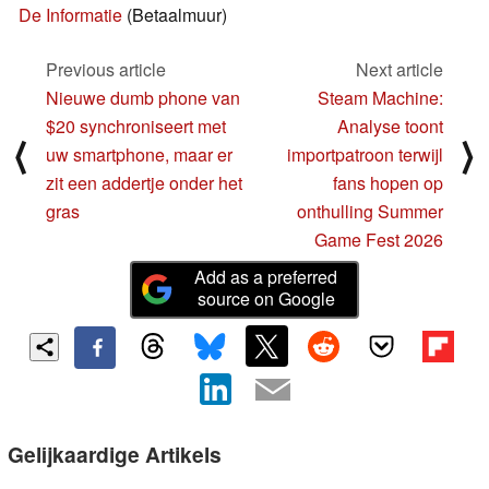
De Informatie
(Betaalmuur)
Previous article
Next article
Nieuwe dumb phone van
Steam Machine:
$20 synchroniseert met
Analyse toont
⟨
⟩
uw smartphone, maar er
importpatroon terwijl
zit een addertje onder het
fans hopen op
gras
onthulling Summer
Game Fest 2026
Add as a preferred
source on Google
Gelijkaardige Artikels