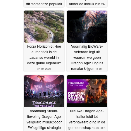
dit moment zo populair
onder de indruk zijn
24-
is
24-06-2026
06-2026
Forza Horizon 6: Hoe
Voormalig BioWare-
authentiek is de
veteraan legt uit
Japanse wereld in
waarom we geen
deze game eigenlijk?
Dragon Age: Origins
remake krijgen
24-06-2026
11-08-
2025
Voormalig Steam-
Nieuwe Dragon Age-
lieveling Dragon Age
trailer leidt tot
Veilguard mislukt door
verontwaardiging in de
EA's grillige strategie
gemeenschap
10-06-2024