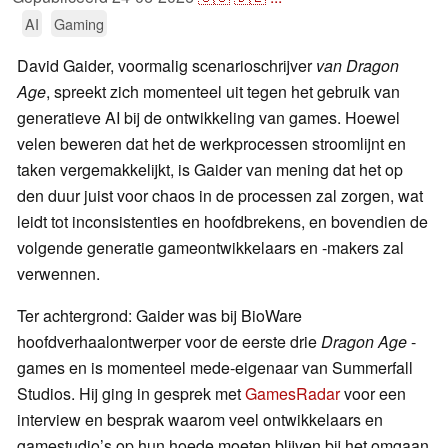
AI
Gaming
David Gaider, voormalig scenarioschrijver
van Dragon
Age
, spreekt zich momenteel uit tegen het gebruik van
generatieve AI bij de ontwikkeling van games. Hoewel
velen beweren dat het de werkprocessen stroomlijnt en
taken vergemakkelijkt, is Gaider van mening dat het op
den duur juist voor chaos in de processen zal zorgen, wat
leidt tot inconsistenties en hoofdbrekens, en bovendien de
volgende generatie gameontwikkelaars en -makers zal
verwennen.
Ter achtergrond: Gaider was bij BioWare
hoofdverhaalontwerper voor de eerste drie
Dragon Age
-
games en is momenteel mede-eigenaar van Summerfall
Studios. Hij ging in gesprek met
GamesRadar
voor een
interview en besprak waarom veel ontwikkelaars en
gamestudio’s op hun hoede moeten blijven bij het omgaan