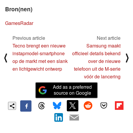
Bron(nen)
GamesRadar
Previous article
Next article
Tecno brengt een nieuwe
Samsung maakt
instapmodel-smartphone
officieel details bekend
⟨
⟩
op de markt met een slank
over de nieuwe
en lichtgewicht ontwerp
telefoon uit de M-serie
vóór de lancering
Add as a preferred
source on Google