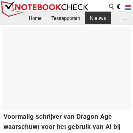
Home
Testrapporten
Nieuws
...
FAQ / Techniek
Bibliotheek
Aankoop Handleiding
Zoek
Contact
Voormalig schrijver van Dragon Age
waarschuwt voor het gebruik van AI bij