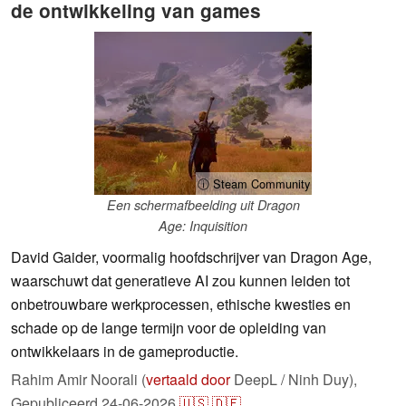
de ontwikkeling van games
ⓘ Steam Community
Een schermafbeelding uit Dragon
Age: Inquisition
David Gaider, voormalig hoofdschrijver van Dragon Age,
waarschuwt dat generatieve AI zou kunnen leiden tot
onbetrouwbare werkprocessen, ethische kwesties en
schade op de lange termijn voor de opleiding van
ontwikkelaars in de gameproductie.
Rahim Amir Noorali (
vertaald door
DeepL / Ninh Duy),
Gepubliceerd
24-06-2026
🇺🇸
🇩🇪
...