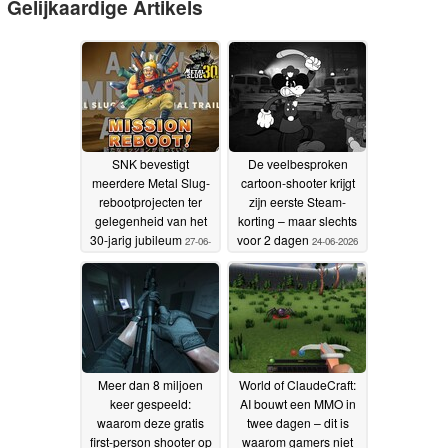
Gelijkaardige Artikels
SNK bevestigt
De veelbesproken
meerdere Metal Slug-
cartoon-shooter krijgt
rebootprojecten ter
zijn eerste Steam-
gelegenheid van het
korting – maar slechts
30-jarig jubileum
voor 2 dagen
27-06-
24-06-2026
2026
Meer dan 8 miljoen
World of ClaudeCraft:
keer gespeeld:
AI bouwt een MMO in
waarom deze gratis
twee dagen – dit is
first-person shooter op
waarom gamers niet