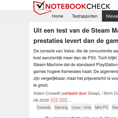
Home
Testrapporten
Nieuw
Uit een test van de Steam Ma
prestaties levert dan de ga
De console van Valve, die de concurrentie a
kost aanzienlijk meer dan de PS5. Toch blijkt 
Steam Machine dat de standaard PlayStation
games hogere framerates haalt. De algemen
zijn vergelijkbaar, maar het prijsverschil is vo
te groot.
Adam Corsetti (
vertaald door
DeepL / Ninh D
06-2026
🇺🇸
🇩🇪
...
Console
Gaming
Linux / Unix
Mini PC
De