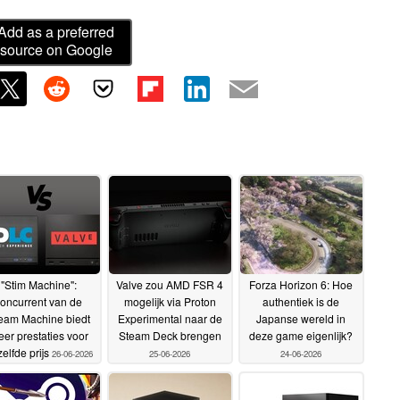
Add as a preferred
source on Google
"Stim Machine":
Valve zou AMD FSR 4
Forza Horizon 6: Hoe
oncurrent van de
mogelijk via Proton
authentiek is de
eam Machine biedt
Experimental naar de
Japanse wereld in
er prestaties voor
Steam Deck brengen
deze game eigenlijk?
elfde prijs
26-06-2026
25-06-2026
24-06-2026