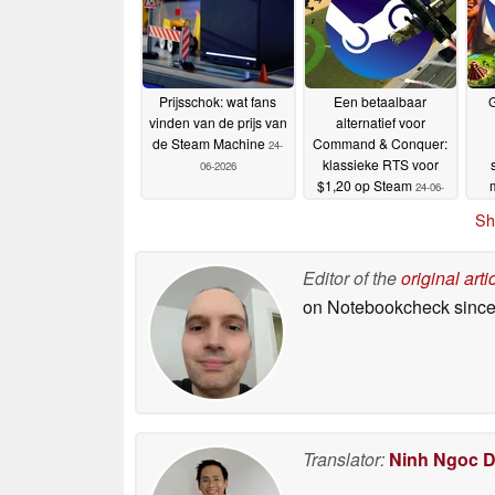
Prijsschok: wat fans
Een betaalbaar
vinden van de prijs van
alternatief voor
de Steam Machine
Command & Conquer:
24-
klassieke RTS voor
06-2026
$1,20 op Steam
24-06-
2026
Sh
Editor of the
original arti
on Notebookcheck
since
Translator:
Ninh Ngoc 