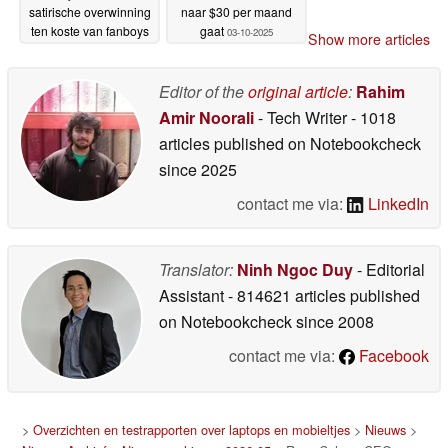
satirische overwinning
naar $30 per maand
ten koste van fanboys
gaat
03-10-2025
Show more articles
26-10-2025
Editor of the
original article
:
Rahim
Amir Noorali
- Tech Writer
- 1018
articles published on Notebookcheck
since 2025
contact me via:
LinkedIn
Translator:
Ninh Ngoc Duy
- Editorial
Assistant
- 814621 articles published
on Notebookcheck
since 2008
contact me via:
Facebook
>
Overzichten en testrapporten over laptops en mobieltjes
>
Nieuws
>