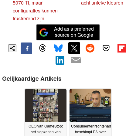
5070 Ti, maar
acht unieke kleuren
configuraties kunnen
frustrerend zijn
Add as a preferred
source on Google
Gelijkaardige Artikels
CEO van GameStop:
Consumentenrechtenadvocaat
het stopzetten van
beschimpt EA over