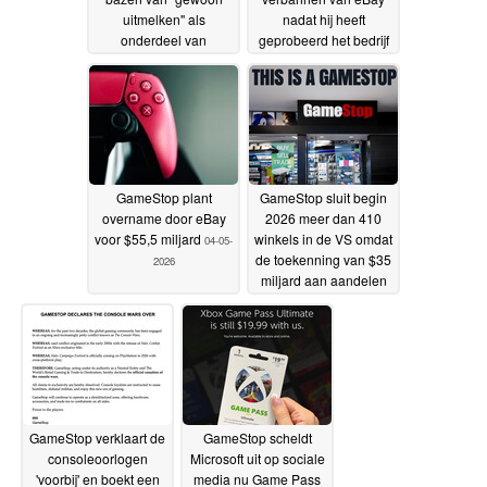
uitmelken" als
nadat hij heeft
onderdeel van
geprobeerd het bedrijf
overnamepoging
te kopen
12-05-
09-05-2026
2026
GameStop plant
GameStop sluit begin
overname door eBay
2026 meer dan 410
voor $55,5 miljard
winkels in de VS omdat
04-05-
de toekenning van $35
2026
miljard aan aandelen
door de CEO tot
enorme
verontwaardiging leidt
12-01-2026
GameStop verklaart de
GameStop scheldt
consoleoorlogen
Microsoft uit op sociale
'voorbij' en boekt een
media nu Game Pass