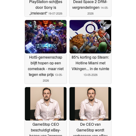
PlayStation-schijfjes
Dead Space 2 DRM-
door Sony is
vergrendelingen
14-05-
„irrelevant“
19-07-2026
2026
HotS-gemeenschap
85% korting op Steam:
blijft hopen op een
Hotline Miami met
comeback - maar niet
Vikingen... in de ruimte
tegen elke prijs
13-05-
13-05-2026
2026
GameStop CEO
De CEO van
beschuldigt eBay-
GameStop wordt
bazen van "gewoon
verbannen van eBay