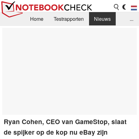
Home
Testrapporten
Nieuws
...
FAQ / Techniek
Bibliotheek
Aankoop Handleiding
Zoek
Contact
Ryan Cohen, CEO van GameStop, slaat
de spijker op de kop nu eBay zijn