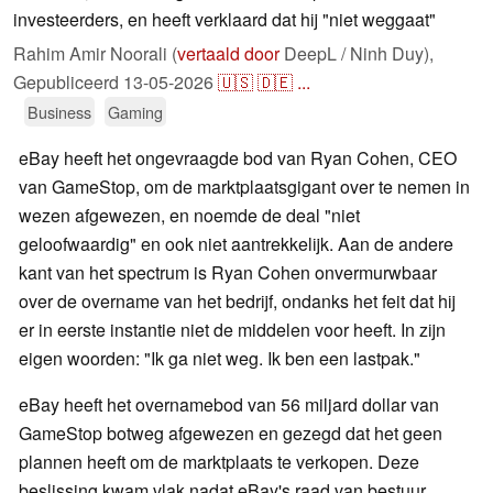
investeerders, en heeft verklaard dat hij "niet weggaat"
Rahim Amir Noorali (
vertaald door
DeepL / Ninh Duy),
Gepubliceerd
13-05-2026
🇺🇸
🇩🇪
...
Business
Gaming
eBay heeft het ongevraagde bod van Ryan Cohen, CEO
van GameStop, om de marktplaatsgigant over te nemen in
wezen afgewezen, en noemde de deal "niet
geloofwaardig" en ook niet aantrekkelijk. Aan de andere
kant van het spectrum is Ryan Cohen onvermurwbaar
over de overname van het bedrijf, ondanks het feit dat hij
er in eerste instantie niet de middelen voor heeft. In zijn
eigen woorden: "Ik ga niet weg. Ik ben een lastpak."
eBay heeft het overnamebod van 56 miljard dollar van
GameStop botweg afgewezen en gezegd dat het geen
plannen heeft om de marktplaats te verkopen. Deze
beslissing kwam vlak nadat eBay's raad van bestuur,