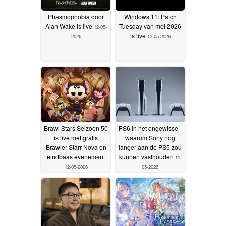
Phasmophobia door
Windows 11: Patch
Alan Wake is live
Tuesday van mei 2026
12-05-
is live
2026
12-05-2026
Brawl Stars Seizoen 50
PS6 in het ongewisse -
is live met gratis
waarom Sony nog
Brawler Starr Nova en
langer aan de PS5 zou
eindbaas evenement
kunnen vasthouden
11-
12-05-2026
05-2026