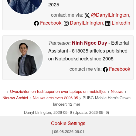
2025
contact me via:
@DarrylLinington
,
Facebook
,
DarrylLinington
,
LinkedIn
Translator:
Ninh Ngoc Duy
- Editorial
Assistant
- 818035 articles published
on Notebookcheck
since 2008
contact me via:
Facebook
>
Overzichten en testrapporten over laptops en mobieltjes
>
Nieuws
>
Nieuws Archief
>
Nieuws archieven 2026 05
> PUBG Mobile Hero's Crown
lanceert 12 mei
Darryl Linington, 2026-05- 9 (Update: 2026-05- 9)
Cookie Settings
| 06.08.2026 06:01