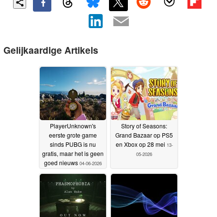
Gelijkaardige Artikels
PlayerUnknown's
Story of Seasons:
eerste grote game
Grand Bazaar op PS5
sinds PUBG is nu
en Xbox op 28 mei
13-
gratis, maar het is geen
05-2026
goed nieuws
04-06-2026