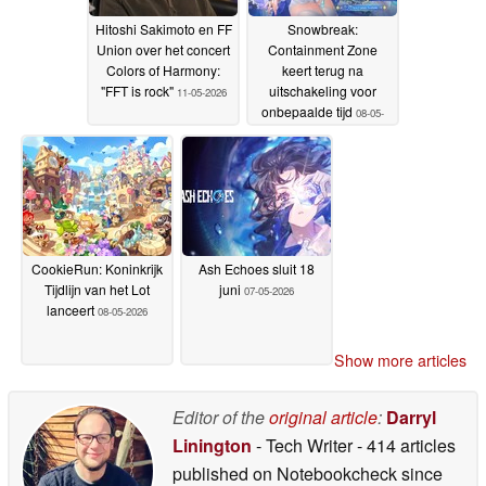
Hitoshi Sakimoto en FF
Snowbreak:
Union over het concert
Containment Zone
Colors of Harmony:
keert terug na
"FFT is rock"
uitschakeling voor
11-05-2026
onbepaalde tijd
08-05-
2026
CookieRun: Koninkrijk
Ash Echoes sluit 18
Tijdlijn van het Lot
juni
07-05-2026
lanceert
08-05-2026
Show more articles
Editor of the
original article
:
Darryl
Linington
- Tech Writer
- 414 articles
published on Notebookcheck
since