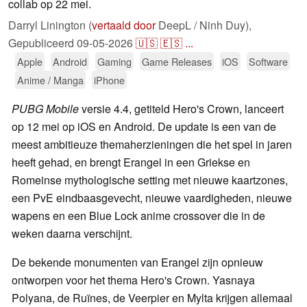
collab op 22 mei.
Darryl Linington (
vertaald door
DeepL / Ninh Duy),
Gepubliceerd
09-05-2026
🇺🇸
🇪🇸
...
Apple
Android
Gaming
Game Releases
iOS
Software
Anime / Manga
iPhone
PUBG Mobile
versie 4.4, getiteld Hero's Crown, lanceert
op 12 mei op iOS en Android. De update is een van de
meest ambitieuze themaherzieningen die het spel in jaren
heeft gehad, en brengt Erangel in een Griekse en
Romeinse mythologische setting met nieuwe kaartzones,
een PvE eindbaasgevecht, nieuwe vaardigheden, nieuwe
wapens en een Blue Lock anime crossover die in de
weken daarna verschijnt.
De bekende monumenten van Erangel zijn opnieuw
ontworpen voor het thema Hero's Crown. Yasnaya
Polyana, de Ruïnes, de Veerpier en Mylta krijgen allemaal