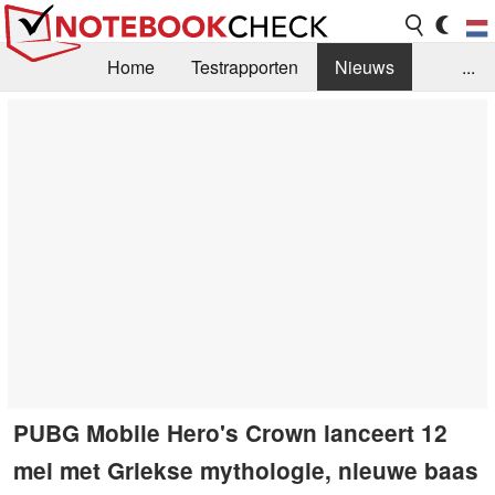
Home
Testrapporten
Nieuws
...
FAQ / Techniek
Bibliotheek
Aankoop Handleiding
Zoek
Contact
PUBG Mobile Hero's Crown lanceert 12
mei met Griekse mythologie, nieuwe baas