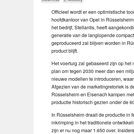
Officieel wordt er een optimistische to
hoofdkantoor van Opel in Rüsselshei
het bedrijf, Stellantis, heeft aangekon
generatie van de langlopende compacte
geproduceerd zal blijven worden in Rü
product blijft.
Het voertuig zal gebaseerd zijn op het
plan om tegen 2030 meer dan een miljar
nieuwe modellen te introduceren, waa
Afgezien van de marketingretoriek is de
Rüsselsheim en Eisenach kampen met e
productie historisch gezien onder de 60 
In Rüsselsheim draait de productie in 
inkrimping in het traditionele ontwikk
zijn er nu nog maar 1.650 over. Inside