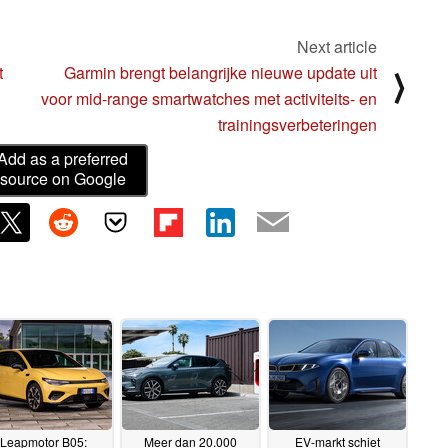
Next article
t
Garmin brengt belangrijke nieuwe update uit
⟩
voor mid-range smartwatches met activiteits- en
trainingsverbeteringen
Add as a preferred
source on Google
Leapmotor B05:
Meer dan 20.000
EV-markt schiet