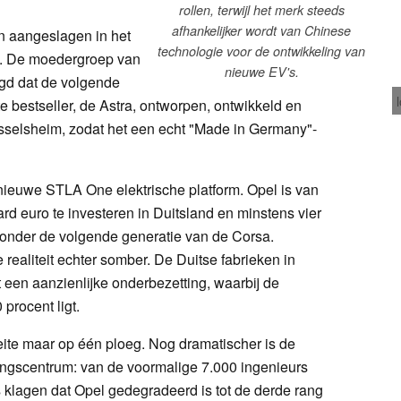
rollen, terwijl het merk steeds
afhankelijker wordt van Chinese
on aangeslagen in het
technologie voor de ontwikkeling van
m. De moedergroep van
nieuwe EV's.
digd dat de volgende
 bestseller, de Astra, ontworpen, ontwikkeld en
sselsheim, zodat het een echt "Made in Germany"-
 nieuwe STLA One elektrische platform. Opel is van
d euro te investeren in Duitsland en minstens vier
ronder de volgende generatie van de Corsa.
 realiteit echter somber. De Duitse fabrieken in
en aanzienlijke onderbezetting, waarbij de
procent ligt.
feite maar op één ploeg. Nog dramatischer is de
elingscentrum: van de voormalige 7.000 ingenieurs
rs klagen dat Opel gedegradeerd is tot de derde rang