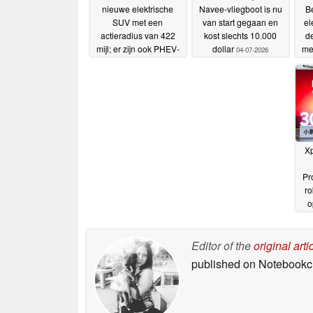
nieuwe elektrische
Navee-vliegboot is nu
B
SUV met een
van start gegaan en
el
actieradius van 422
kost slechts 10.000
de
mijl; er zijn ook PHEV-
dollar
me
04-07-2026
en hybride modellen
e
verkrijgbaar
o
07-07-2026
X
Pr
ro
o
Editor of the
original arti
published on Notebook