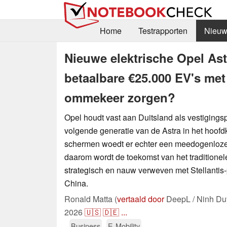
Home
Testrapporten
Nieuw
Nieuwe elektrische Opel Ast
betaalbare €25.000 EV's me
ommekeer zorgen?
Opel houdt vast aan Duitsland als vestigings
volgende generatie van de Astra in het hoofd
schermen woedt er echter een meedogenloze
daarom wordt de toekomst van het traditione
strategisch en nauw verweven met Stellantis-
China.
Ronald Matta (
vertaald door
DeepL / Ninh Du
2026
🇺🇸
🇩🇪
...
Business
E-Mobility