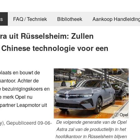
s
FAQ / Techniek
Bibliotheek
Aankoop Handleidin
ra uit Rüsselsheim: Zullen
t Chinese technologie voor een
plaats en bouwt de
kantoor. Achter de
 bezuinigingskoers en
le merk Opel nu
partner Leapmotor uit
ⓘ Opel
De volgende generatie van de Opel
y),
Gepubliceerd
09-06-
Astra zal van de productielijn in het
hoofdkantoor in Rüsselsheim blijven