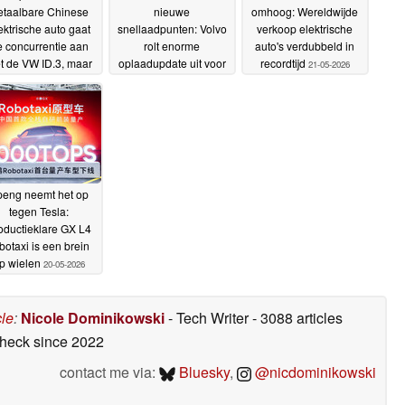
etaalbare Chinese
nieuwe
omhoog: Wereldwijde
ektrische auto gaat
snellaadpunten: Volvo
verkoop elektrische
 concurrentie aan
rolt enorme
auto's verdubbeld in
t de VW ID.3, maar
oplaadupdate uit voor
recordtijd
21-05-2026
r zit een addertje
zijn EV-vloot
28-05-2026
nder het gras
17-06-
2026
peng neemt het op
tegen Tesla:
oductieklare GX L4
botaxi is een brein
p wielen
20-05-2026
cle
:
Nicole Dominikowski
- Tech Writer
- 3088 articles
check
since 2022
contact me via:
Bluesky
,
@nicdominikowski