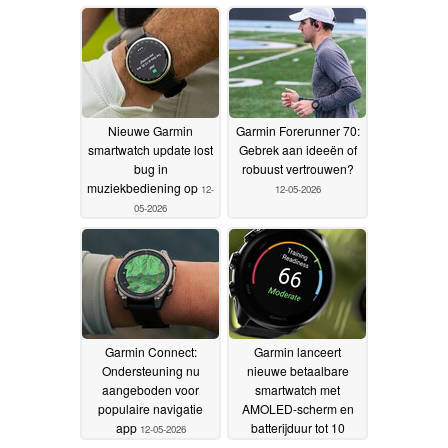
Nieuwe Garmin
Garmin Forerunner 70:
smartwatch update lost
Gebrek aan ideeën of
bug in
robuust vertrouwen?
muziekbediening op
12-
12-05-2026
05-2026
Garmin Connect:
Garmin lanceert
Ondersteuning nu
nieuwe betaalbare
aangeboden voor
smartwatch met
populaire navigatie
AMOLED-scherm en
app
batterijduur tot 10
12-05-2026
dagen
12-05-2026