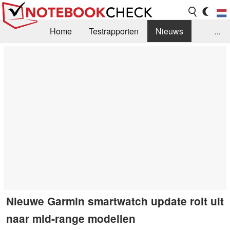
Home
Testrapporten
Nieuws
...
FAQ / Techniek
Bibliotheek
Aankoop Handleiding
Zoek
Contact
Nieuwe Garmin smartwatch update rolt uit
naar mid-range modellen