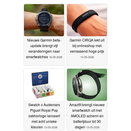
Nieuwe Garmin beta-
Garmin CIRQA lekt uit
update brengt vijf
bij onlineshop met
veranderingen naar
verrassend hoge prijs
smartwatches
16-05-2026
14-05-2026
Swatch x Audemars
Amazfit brengt nieuwe
Piguet Royal Pop
smartwatch uit met
zakhorloge lanceert
AMOLED-scherm en
met acht unieke
batterijduur tot 30
kleuren
dagen
13-05-2026
13-05-2026