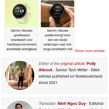
Garmin: Nieuwe,
Garmin: Nieuwe
goedkopere
update brengt meer
smartwatch voor
dan een dozijn
hardlopers binnenkort
verfijningen naar mid-
wereldwijd verkrijgbaar
range smartwatch met
Show more articles
verbeteringen voor de
12-05-2026
levensduur van de
batterij
Editor of the
original article
:
Polly
12-05-2026
Allcock
- Senior Tech Writer
- 5964
articles published on Notebookcheck
since 2021
Translator:
Ninh Ngoc Duy
- Editorial