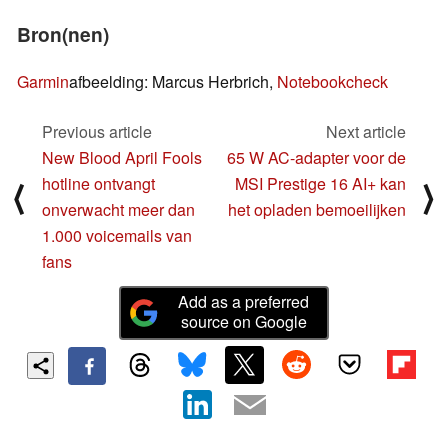
Bron(nen)
Garmin
afbeelding: Marcus Herbrich,
Notebookcheck
Previous article
Next article
New Blood April Fools
65 W AC-adapter voor de
hotline ontvangt
MSI Prestige 16 AI+ kan
⟨
⟩
onverwacht meer dan
het opladen bemoeilijken
1.000 voicemails van
fans
Add as a preferred
source on Google