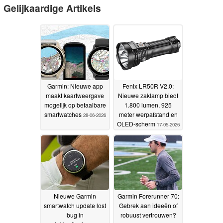
Gelijkaardige Artikels
Garmin: Nieuwe app
Fenix LR50R V2.0:
maakt kaartweergave
Nieuwe zaklamp biedt
mogelijk op betaalbare
1.800 lumen, 925
smartwatches
meter werpafstand en
28-06-2026
OLED-scherm
17-05-2026
Nieuwe Garmin
Garmin Forerunner 70:
smartwatch update lost
Gebrek aan ideeën of
bug in
robuust vertrouwen?