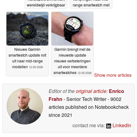
wereldwijd verkrijgbaar
range smartwatch met
verbeteringen voor de
12-05-2026
levensduur van de
batterij
12-05-2026
Nieuwe Garmin
Garmin brengt met de
smartwatch update rolt
nieuwste update
uit naar mid-range
nieuwe verbeteringen
modellen
uit voor meerdere
12-05-2026
smartwatches
12-05-2026
Show more articles
Editor of the
original article
:
Enrico
Frahn
- Senior Tech Writer
- 9002
articles published on Notebookcheck
since 2021
contact me via:
LinkedIn