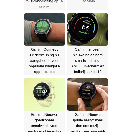
muziekbediening op
12-
12-05-2026
05-2026
Garmin Connect:
Garmin lanceert
Ondersteuning nu
nieuwe betaalbare
aangeboden voor
smartwatch met
populaire navigatie
AMOLED-scherm en
app
batterijduur tot 10
12-05-2026
dagen
12-05-2026
Garmin: Nieuwe,
Garmin: Nieuwe
goedkopere
update brengt meer
smartwatch voor
dan een dozijn
hardlopers binnenkort
verfijningen naar mid-