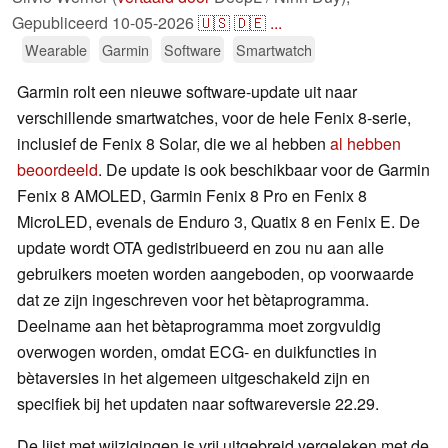
Gepubliceerd
10-05-2026
🇺🇸
🇩🇪
...
Wearable
Garmin
Software
Smartwatch
Garmin rolt een nieuwe software-update uit naar
verschillende smartwatches, voor de hele Fenix 8-serie,
inclusief de Fenix 8 Solar, die we al hebben
al hebben
beoordeeld
. De update is ook beschikbaar voor de Garmin
Fenix 8 AMOLED, Garmin Fenix 8 Pro en Fenix 8
MicroLED, evenals de Enduro 3, Quatix 8 en Fenix E. De
update wordt OTA gedistribueerd en zou nu aan alle
gebruikers moeten worden aangeboden, op voorwaarde
dat ze zijn ingeschreven voor het bètaprogramma.
Deelname aan het bètaprogramma moet zorgvuldig
overwogen worden, omdat ECG- en duikfuncties in
bètaversies in het algemeen uitgeschakeld zijn en
specifiek bij het updaten naar softwareversie 22.29.
De lijst met wijzigingen is vrij uitgebreid vergeleken met de