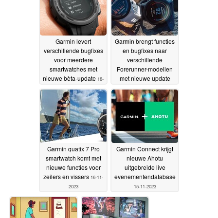
Garmin levert
Garmin brengt functies
verschillende bugfixes
en bugfixes naar
voor meerdere
verschillende
smartwatches met
Forerunner-modellen
nieuwe bèta-update
met nieuwe update
18-
v17.21
11-2023
17-11-2023
Garmin quatix 7 Pro
Garmin Connect krijgt
smartwatch komt met
nieuwe Ahotu
nieuwe functies voor
uitgebreide live
zeilers en vissers
evenementendatabase
16-11-
2023
15-11-2023