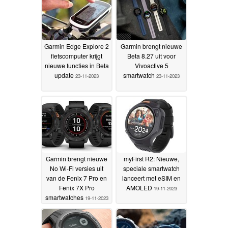
Garmin Edge Explore 2
Garmin brengt nieuwe
fietscomputer krijgt
Beta 8.27 uit voor
nieuwe functies in Beta
Vivoactive 5
update
smartwatch
23-11-2023
23-11-2023
Garmin brengt nieuwe
myFirst R2: Nieuwe,
No Wi-Fi versies uit
speciale smartwatch
van de Fenix 7 Pro en
lanceert met eSIM en
Fenix 7X Pro
AMOLED
19-11-2023
smartwatches
19-11-2023