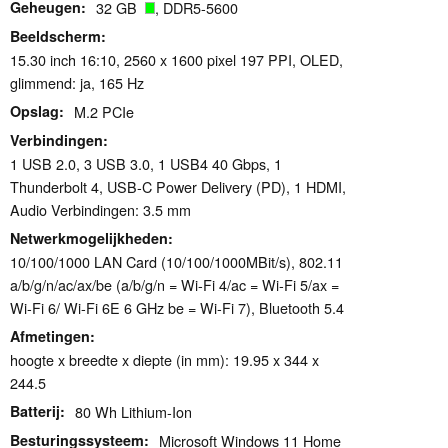
Geheugen
32 GB
, DDR5-5600
Beeldscherm
15.30 inch 16:10, 2560 x 1600 pixel 197 PPI, OLED,
glimmend: ja, 165 Hz
Opslag
M.2 PCIe
Verbindingen
1 USB 2.0, 3 USB 3.0, 1 USB4 40 Gbps, 1
Thunderbolt 4, USB-C Power Delivery (PD), 1 HDMI,
Audio Verbindingen: 3.5 mm
Netwerkmogelijkheden
10/100/1000 LAN Card (10/100/1000MBit/s), 802.11
a/​b/​g/​n/​ac/​ax/​be (a/b/g/n = Wi-Fi 4/ac = Wi-Fi 5/ax =
Wi-Fi 6/ Wi-Fi 6E 6 GHz be = Wi-Fi 7), Bluetooth 5.4
Afmetingen
hoogte x breedte x diepte (in mm): 19.95 x 344 x
244.5
Batterij
80 Wh Lithium-Ion
Besturingssysteem
Microsoft Windows 11 Home