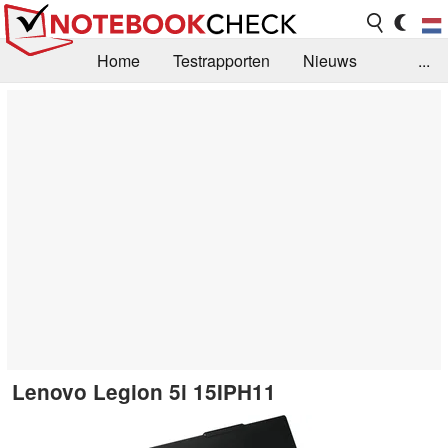
Home
Testrapporten
Nieuws
...
FAQ / Techniek
Bibliotheek
Aankoop Handleiding
Zoek
Contact
Lenovo Legion 5i 15IPH11