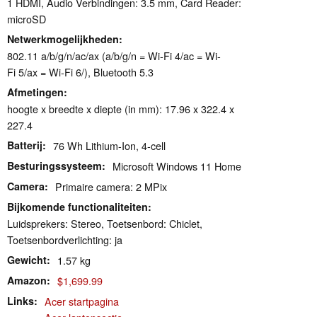
1 HDMI, Audio Verbindingen: 3.5 mm, Card Reader:
microSD
Netwerkmogelijkheden
802.11 a/b/g/n/ac/ax (a/b/g/n = Wi-Fi 4/ac = Wi-
Fi 5/ax = Wi-Fi 6/), Bluetooth 5.3
Afmetingen
hoogte x breedte x diepte (in mm): 17.96 x 322.4 x
227.4
Batterij
76 Wh Lithium-Ion, 4-cell
Besturingssysteem
Microsoft Windows 11 Home
Camera
Primaire camera: 2 MPix
Bijkomende functionaliteiten
Luidsprekers: Stereo, Toetsenbord: Chiclet,
Toetsenbordverlichting: ja
Gewicht
1.57 kg
Amazon
$1,699.99
Links
Acer startpagina