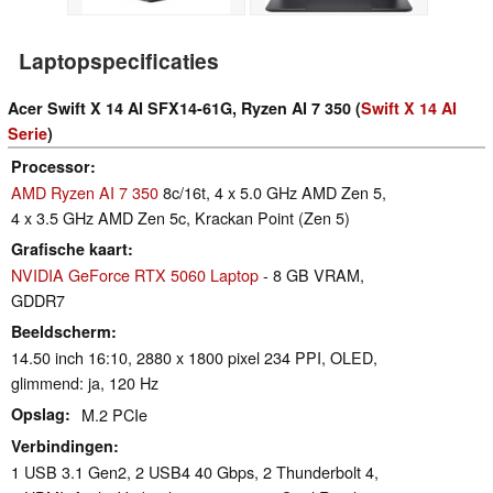
Laptopspecificaties
Acer Swift X 14 AI SFX14-61G, Ryzen AI 7 350 (
Swift X 14 AI
Serie
)
Processor
AMD Ryzen AI 7 350
8c/16t, 4 x 5.0 GHz AMD Zen 5,
4 x 3.5 GHz AMD Zen 5c, Krackan Point (Zen 5)
Grafische kaart
NVIDIA GeForce RTX 5060 Laptop
- 8 GB VRAM,
GDDR7
Beeldscherm
14.50 inch 16:10, 2880 x 1800 pixel 234 PPI, OLED,
glimmend: ja, 120 Hz
Opslag
M.2 PCIe
Verbindingen
1 USB 3.1 Gen2, 2 USB4 40 Gbps, 2 Thunderbolt 4,