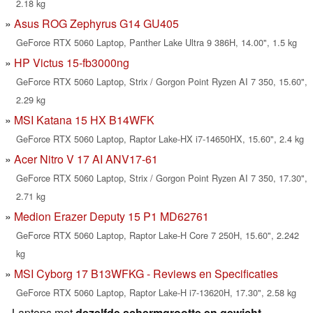
2.18 kg
Asus ROG Zephyrus G14 GU405
GeForce RTX 5060 Laptop, Panther Lake Ultra 9 386H, 14.00", 1.5 kg
HP Victus 15-fb3000ng
GeForce RTX 5060 Laptop, Strix / Gorgon Point Ryzen AI 7 350, 15.60",
2.29 kg
MSI Katana 15 HX B14WFK
GeForce RTX 5060 Laptop, Raptor Lake-HX i7-14650HX, 15.60", 2.4 kg
Acer Nitro V 17 AI ANV17-61
GeForce RTX 5060 Laptop, Strix / Gorgon Point Ryzen AI 7 350, 17.30",
2.71 kg
Medion Erazer Deputy 15 P1 MD62761
GeForce RTX 5060 Laptop, Raptor Lake-H Core 7 250H, 15.60", 2.242
kg
MSI Cyborg 17 B13WFKG - Reviews en Specificaties
GeForce RTX 5060 Laptop, Raptor Lake-H i7-13620H, 17.30", 2.58 kg
Laptops met
dezelfde schermgrootte en gewicht