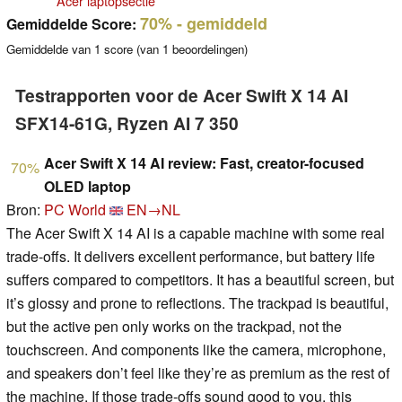
Acer laptopsectie
70%
- gemiddeld
Gemiddelde Score:
Gemiddelde van
1
score (van
1
beoordelingen)
Testrapporten voor de Acer Swift X 14 AI
SFX14-61G, Ryzen AI 7 350
Acer Swift X 14 AI review: Fast, creator-focused
70%
OLED laptop
Bron:
PC World
EN→NL
The Acer Swift X 14 AI is a capable machine with some real
trade-offs. It delivers excellent performance, but battery life
suffers compared to competitors. It has a beautiful screen, but
it’s glossy and prone to reflections. The trackpad is beautiful,
but the active pen only works on the trackpad, not the
touchscreen. And components like the camera, microphone,
and speakers don’t feel like they’re as premium as the rest of
the machine. If those trade-offs sound good to you, this