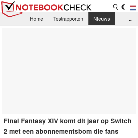
Home
Testrapporten
Nieuws
...
FAQ / Techniek
Bibliotheek
Aankoop Handleiding
Zoek
Contact
Final Fantasy XIV komt dit jaar op Switch
2 met een abonnementsbom die fans