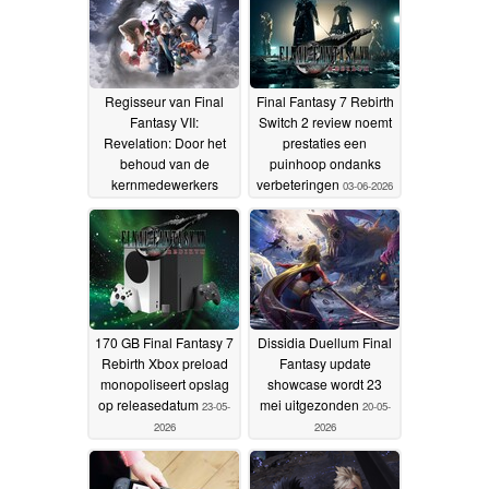
Regisseur van Final
Final Fantasy 7 Rebirth
Fantasy VII:
Switch 2 review noemt
Revelation: Door het
prestaties een
behoud van de
puinhoop ondanks
kernmedewerkers
verbeteringen
03-06-2026
konden vertragingen
als gevolg van de
hedendaagse
ontwikkelingscycli van
AAA-games worden
voorkomen
11-06-2026
170 GB Final Fantasy 7
Dissidia Duellum Final
Rebirth Xbox preload
Fantasy update
monopoliseert opslag
showcase wordt 23
op releasedatum
mei uitgezonden
23-05-
20-05-
2026
2026