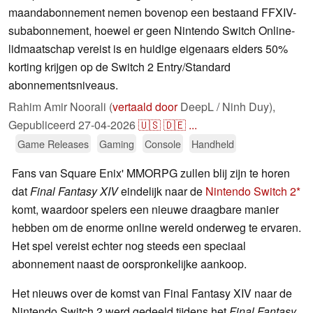
maandabonnement nemen bovenop een bestaand FFXIV-
subabonnement, hoewel er geen Nintendo Switch Online-
lidmaatschap vereist is en huidige eigenaars elders 50%
korting krijgen op de Switch 2 Entry/Standard
abonnementsniveaus.
Rahim Amir Noorali (
vertaald door
DeepL / Ninh Duy),
Gepubliceerd
27-04-2026
🇺🇸
🇩🇪
...
Game Releases
Gaming
Console
Handheld
Fans van Square Enix' MMORPG zullen blij zijn te horen
dat
Final Fantasy XIV
eindelijk naar de
Nintendo Switch 2
komt, waardoor spelers een nieuwe draagbare manier
hebben om de enorme online wereld onderweg te ervaren.
Het spel vereist echter nog steeds een speciaal
abonnement naast de oorspronkelijke aankoop.
Het nieuws over de komst van Final Fantasy XIV naar de
Nintendo Switch 2 werd gedeeld tijdens het
Final Fantasy