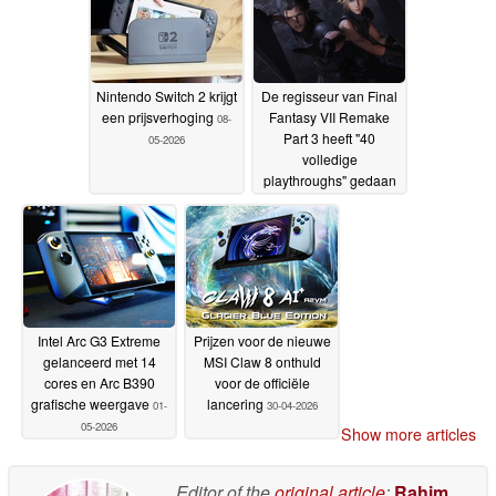
Nintendo Switch 2 krijgt
De regisseur van Final
een prijsverhoging
Fantasy VII Remake
08-
Part 3 heeft "40
05-2026
volledige
playthroughs" gedaan
van het slot van de
trilogie
03-05-2026
Intel Arc G3 Extreme
Prijzen voor de nieuwe
gelanceerd met 14
MSI Claw 8 onthuld
cores en Arc B390
voor de officiële
grafische weergave
lancering
01-
30-04-2026
05-2026
Show more articles
Editor of the
original article
:
Rahim