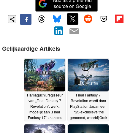
Add as a preferred
source on Google
Gelijkaardige Artikels
Hamaguchi, regisseur
Final Fantasy 7
van „Final Fantasy 7
Revelation wordt door
Revelation“, werkt
PlayStation Japan een
mogelijk aan „Final
PS5-exclusieve titel
Fantasy 17“
genoemd, waarbij Grok
27-07-2026
de schuldige is
13-06-
2026