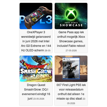
konden vertragingen
als gevolg van de
hedendaagse
ontwikkelingscycli van
AAA-games worden
voorkomen
11-06-2026
OneXPlayer 3
Game Pass app lek
wereldwijd gelanceerd
onthult mogelijk Xbox
in juni 2026 met Intel
Showcase games,
Arc G3 Extreme en 144
inclusief Fable reboot
Hz OLED-scherm
28-05-
27-05-2026
2026
Dragon Quest
007 First Light PS5 lek
Smash/Grow: DQ I
voor releasedatum
evenement eindigt 16
onthult dat alleen 1e
juni
missie op disc staat
23-05-2026
22-
05-2026