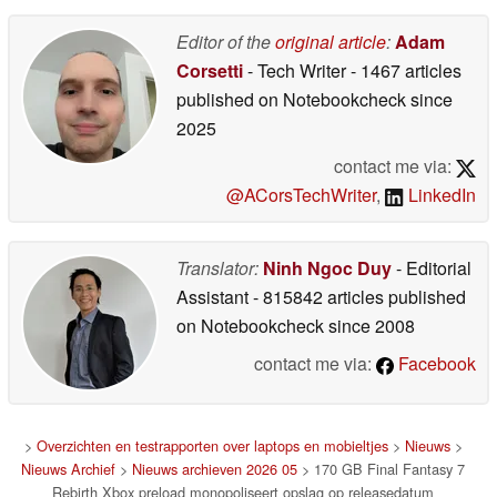
Editor of the
original article
:
Adam
Corsetti
- Tech Writer
- 1467 articles
published on Notebookcheck
since
2025
contact me via:
@ACorsTechWriter
,
LinkedIn
Translator:
Ninh Ngoc Duy
- Editorial
Assistant
- 815842 articles published
on Notebookcheck
since 2008
contact me via:
Facebook
>
Overzichten en testrapporten over laptops en mobieltjes
>
Nieuws
>
Nieuws Archief
>
Nieuws archieven 2026 05
> 170 GB Final Fantasy 7
Rebirth Xbox preload monopoliseert opslag op releasedatum