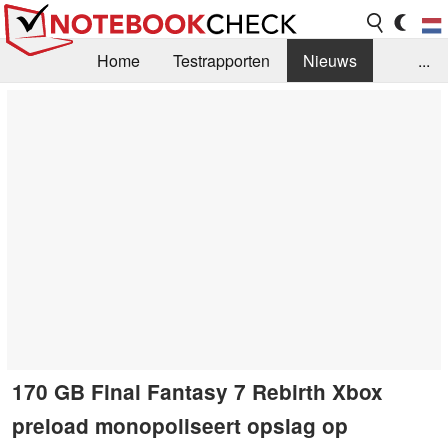
Home
Testrapporten
Nieuws
...
FAQ / Techniek
Bibliotheek
Aankoop Handleiding
Zoek
Contact
170 GB Final Fantasy 7 Rebirth Xbox
preload monopoliseert opslag op