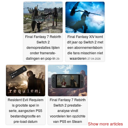
Final Fantasy 7 Rebirth
Final Fantasy XIV komt
Switch 2
dit jaar op Switch 2 met
demoprestaties lijden
een abonnementsbom
onder framerate-
die fans misschien niet
dalingen en pop-in
waarderen
29-
27-04-2026
04-2026
Resident Evil Requiem
Final Fantasy 7 Rebirth
is grootste spel in
Switch 2 prestatie-
serie, aangezien PS5
analyse vindt
bestandsgrootte en
voordelen ten opzichte
pre-load datum
van PS5 en Steam
Show more articles
uitlekken
Deck
14-02-2026
10-02-2026