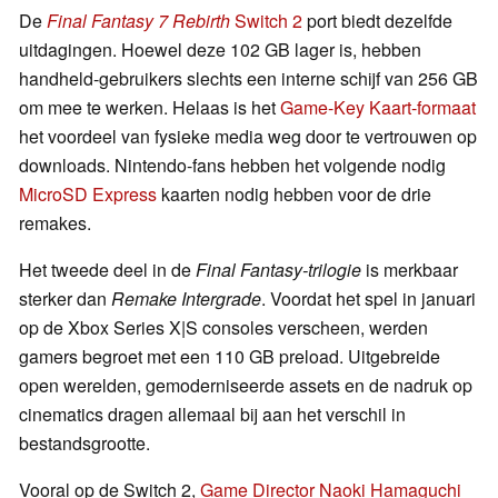
De
Final Fantasy 7 Rebirth
Switch 2
port biedt dezelfde
uitdagingen. Hoewel deze 102 GB lager is, hebben
handheld-gebruikers slechts een interne schijf van 256 GB
om mee te werken. Helaas is het
Game-Key Kaart-formaat
het voordeel van fysieke media weg door te vertrouwen op
downloads. Nintendo-fans hebben het volgende nodig
MicroSD Express
kaarten nodig hebben voor de drie
remakes.
Het tweede deel in de
Final Fantasy-trilogie
is merkbaar
sterker dan
Remake Intergrade
. Voordat het spel in januari
op de Xbox Series X|S consoles verscheen, werden
gamers begroet met een 110 GB preload. Uitgebreide
open werelden, gemoderniseerde assets en de nadruk op
cinematics dragen allemaal bij aan het verschil in
bestandsgrootte.
Vooral op de Switch 2,
Game Director Naoki Hamaguchi