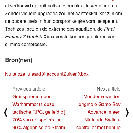
al vertrouwd op optimalisatie om bloat te verminderen.
Zonder visuele upgrades zou het aantrekkelijker zijn om
de oudere titels in hun oorspronkelijke vorm te spelen.
Toch zou, gezien de extreme opslagprijzen, de
Final
Fantasy 7 Rebirth
Xbox-versie kunnen profiteren van
slimme compressie.
Bron(nen)
Nutteloze luiaard X account
Zuiver Xbox
Previous article
Next article
Geïnspireerd door
Modder verandert
Warhammer is deze
originele Game Boy
⟨
⟩
tactische RPG, geliefd bij
Advance in een
70% van de spelers, nu
Nintendo Switch-
90% afgeprijsd op Steam
controller met behulp