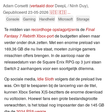
Adam Corsetti (
vertaald door
DeepL / Ninh Duy),
Gepubliceerd
23-05-2026
🇺🇸
🇪🇸
...
Console
Gaming
Handheld
Microsoft
Storage
Te midden van
recordhoge opslagprijzen
is de
Final
Fantasy 7 Rebirth
Xbox-port
de budgetten alleen maar
verder onder druk zetten. Met een enorme preload van
169,36 GB die nu live staat, moeten zuinige gamers
misschien offers brengen. In de aanloop naar de
releasedatum van de Square Enix RPG op 3 juni staan
Switch 2 aanhangers voor een soortgelijk dilemma.
Op sociale media,
Idle Sloth
volgers dat de preload live
was. Om tijd te besparen bij de lancering van de titel,
kunnen Xbox Series X|S-bezitters de enorme download
nu voltooien. Hoewel fans een grote bestandsgrootte
verwachtten, is het totaal nog imposanter dan de 145 GB
die de
2024 PS5-versie
.