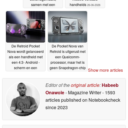
samen met een
handhelds
26-06-2026
verrassingskorting voor
eigenaren van de
Pocket Mini V1
26-06-
2026
De Retroid Pocket
De Pocket Nova van
Nova wordt gelanceerd
Retroid is uitgerust met
als een handheld met
een Qualcomm-
een 4:3- Android -
processor, maar het is
scherm en een
geen Snapdragon-chip
Show more articles
vanafprijs van 229
25-06-2026
dollar
26-06-2026
Editor of the
original article
:
Habeeb
Onawole
- Magazine Writer
- 1593
articles published on Notebookcheck
since 2023