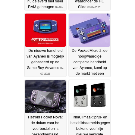
nu geleverd met meer
waaronder de RG
RAM-geheugen
Slide
09-07-
08-07-2026
2026
De nieuwe handheld
De Pocket Micro 2, de
van Ayaneo is mogelijk
hoogwaardige
gebaseerd op de
compacte handheld
Game Boy Advance
van Ayaneo, komt op
07-
de markt met een
07-2026
vanafprijs van 239
dollar
27-06-2026
Retroid Pocket Nova:
TrimUI maakt prijs- en
de datum voor het
beschikbaarheidsgegevens
voorbestellen is
bekend voor zijn
bekendgemaakt,
nieuwe verticale