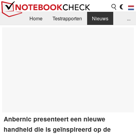
Home
Testrapporten
Nieuws
...
FAQ / Techniek
Bibliotheek
Aankoop Handleiding
Zoek
Contact
Anbernic presenteert een nieuwe
handheld die is geïnspireerd op de