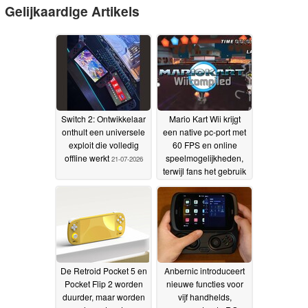
Gelijkaardige Artikels
Switch 2: Ontwikkelaar
Mario Kart Wii krijgt
onthult een universele
een native pc-port met
exploit die volledig
60 FPS en online
offline werkt
speelmogelijkheden,
21-07-2026
terwijl fans het gebruik
van AI bekritiseren
19-
07-2026
De Retroid Pocket 5 en
Anbernic introduceert
Pocket Flip 2 worden
nieuwe functies voor
duurder, maar worden
vijf handhelds,