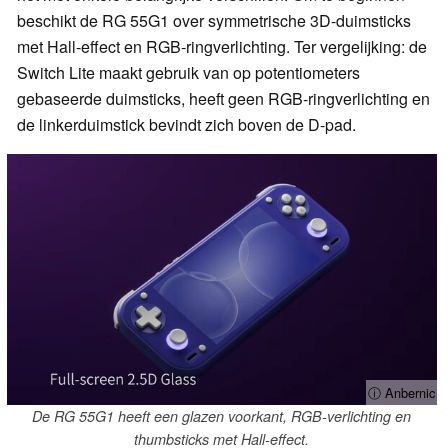
beschikt de RG 55G1 over symmetrische 3D-duimsticks
met Hall-effect en RGB-ringverlichting. Ter vergelijking: de
Switch Lite maakt gebruik van op potentiometers
gebaseerde duimsticks, heeft geen RGB-ringverlichting en
de linkerduimstick bevindt zich boven de D-pad.
ⓘ Anbernic
De RG 55G1 heeft een glazen voorkant, RGB-verlichting en
thumbsticks met Hall-effect.