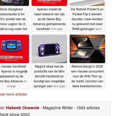
Deze draagbare
Ayaneo maakt de
De Retroid Pocket 5 en
pelcomputer is tot
naam bekend van zijn
Pocket Flip 2 worden
0% sneller dan de
op de Game Boy
duurder, maar worden
novo Legion Go 2,
Advance geïnspireerde
nu geleverd met meer
dat is nog maar het
handheld
RAM-geheugen
10-07-2026
09-07-
 één na beste aan
2026
t apparaat
10-07-2026
 nieuwe handheld
MagicX stopt met de
Retroid brengt in 2026
 Ayaneo is mogelijk
productie van de Mini
een nieuwe concurrent
gebaseerd op de
Zero28-handheld en
voor de AYN Thor op
me Boy Advance
kondigt een mogelijke
de markt, voorzien van
07-
opvolger aan
twee beeldschermen
07-2026
06-07-2026
05-07-2026
ow more articles
cle
:
Habeeb Onawole
- Magazine Writer
- 1593 articles
check
since 2023