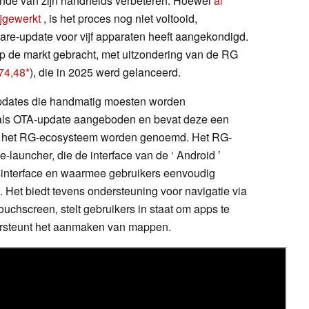
lende van zijn handhelds verbeteren. Hoewel
al
ijgewerkt
, is het proces nog niet voltooid,
are-update voor vijf apparaten heeft aangekondigd.
op de markt gebracht, met uitzondering van de RG
174,48
), die in 2025 werd gelanceerd.
 updates die handmatig moesten worden
als OTA-update aangeboden en bevat deze een
jk het RG-ecosysteem worden genoemd. Het RG-
uncher, die de interface van de ‘ Android ’
interface en waarmee gebruikers eenvoudig
 Het biedt tevens ondersteuning voor navigatie via
uchscreen, stelt gebruikers in staat om apps te
ersteunt het aanmaken van mappen.