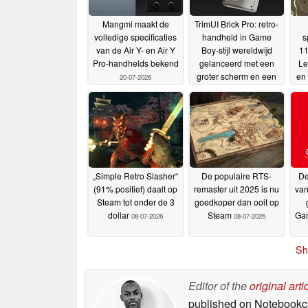
Mangmi maakt de
TrimUI Brick Pro: retro-
volledige specificaties
handheld in Game
s
van de Air Y- en Air Y
Boy-stijl wereldwijd
11
Pro-handhelds bekend
gelanceerd met een
Le
groter scherm en een
en 
20-07-2026
langere batterijduur
op
11-
di
07-2026
„Simple Retro Slasher“
De populaire RTS-
De
(91% positief) daalt op
remaster uit 2025 is nu
van
Steam tot onder de 3
goedkoper dan ooit op
dollar
Steam
Ga
08-07-2026
08-07-2026
Sh
Editor of the
original arti
published on Notebook