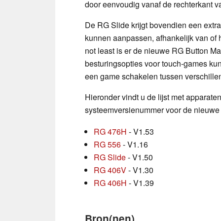
door eenvoudig vanaf de rechterkant v
De RG Slide krijgt bovendien een extr
kunnen aanpassen, afhankelijk van of h
not least is er de nieuwe RG Button M
besturingsopties voor touch-games ku
een game schakelen tussen verschillen
Hieronder vindt u de lijst met apparat
systeemversienummer voor de nieuwe 
RG 476H
- V1.53
RG 556
- V1.16
RG Slide
- V1.50
RG 406V
- V1.30
RG 406H
- V1.39
Bron(nen)