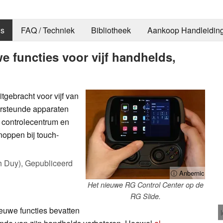
s
FAQ / Techniek
Bibliotheek
Aankoop Handleidin
e functies voor vijf handhelds,
tgebracht voor vijf van
ersteunde apparaten
k controlecentrum en
noppen bij touch-
h Duy),
Gepubliceerd
ⓘ Anbernic
Het nieuwe RG Control Center op de
RG Slide.
euwe functies bevatten