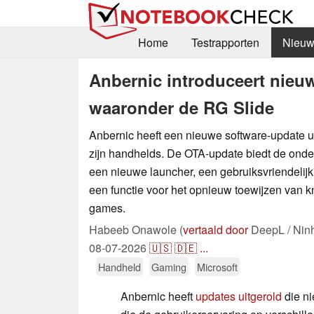
Home
Testrapporten
Nieuw
Anbernic introduceert nieuw
waaronder de RG Slide
Anbernic heeft een nieuwe software-update ui
zijn handhelds. De OTA-update biedt de ond
een nieuwe launcher, een gebruiksvriendelij
een functie voor het opnieuw toewijzen van k
games.
Habeeb Onawole (
vertaald door
DeepL / Nin
08-07-2026
🇺🇸
🇩🇪
...
Handheld
Gaming
Microsoft
Anbernic heeft
updates uitgerold
die ni