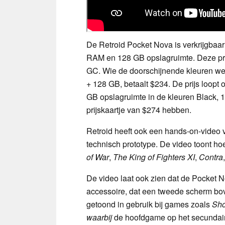
De Retroid Pocket Nova is verkrijgbaar
RAM en 128 GB opslagruimte. Deze prijs
GC. Wie de doorschijnende kleuren we
+ 128 GB, betaalt $234. De prijs loopt
GB opslagruimte in de kleuren Black, 1
prijskaartje van $274 hebben.
Retroid heeft ook een hands-on-video 
technisch prototype. De video toont h
of War
,
The King of Fighters XI
,
Contra
De video laat ook zien dat de Pocket 
accessoire, dat een tweede scherm bo
getoond in gebruik bij games zoals
Sho
waarbij
de hoofdgame op het secundaire