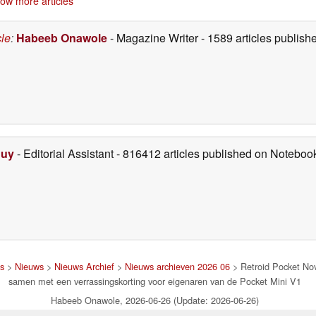
ow more articles
dollar
27-06-2026
cle
:
Habeeb Onawole
- Magazine Writer
- 1589 articles publis
Duy
- Editorial Assistant
- 816412 articles published on Notebo
es
>
Nieuws
>
Nieuws Archief
>
Nieuws archieven 2026 06
> Retroid Pocket Nov
samen met een verrassingskorting voor eigenaren van de Pocket Mini V1
Habeeb Onawole, 2026-06-26 (Update: 2026-06-26)