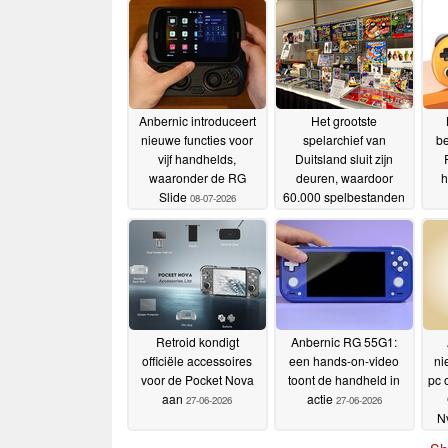
Anbernic introduceert
Het grootste
nieuwe functies voor
spelarchief van
be
vijf handhelds,
Duitsland sluit zijn
waaronder de RG
deuren, waardoor
h
Slide
60.000 spelbestanden
08-07-2026
spoorloos verdwijnen
06-07-2026
Retroid kondigt
Anbernic RG 55G1:
officiële accessoires
een hands-on-video
ni
voor de Pocket Nova
toont de handheld in
pc 
aan
actie
27-06-2026
27-06-2026
Nv
R