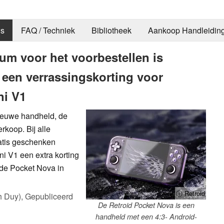
s
FAQ / Techniek
Bibliotheek
Aankoop Handleidin
um voor het voorbestellen is
een verrassingskorting voor
ni V1
ieuwe handheld, de
rkoop. Bij alle
atis geschenken
ni V1 een extra korting
 de Pocket Nova in
ⓘ Retroid
h Duy),
Gepubliceerd
De Retroid Pocket Nova is een
handheld met een 4:3- Android-