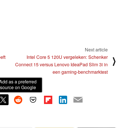
Next article
eft
Intel Core 5 120U vergeleken: Schenker
⟩
Connect 15 versus Lenovo IdeaPad Slim 3i in
een gaming-benchmarktest
Add as a preferred
source on Google