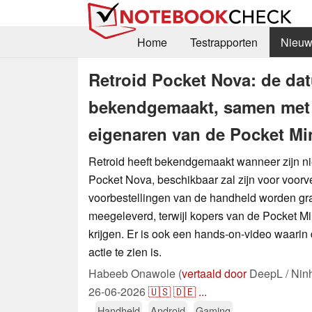
Home
Testrapporten
Nieuw
Retroid Pocket Nova: de dat
bekendgemaakt, samen met 
eigenaren van de Pocket Mi
Retroid heeft bekendgemaakt wanneer zijn n
Pocket Nova, beschikbaar zal zijn voor voorve
voorbestellingen van de handheld worden gr
meegeleverd, terwijl kopers van de Pocket Mi
krijgen. Er is ook een hands-on-video waarin
actie te zien is.
Habeeb Onawole (
vertaald door
DeepL / Nin
26-06-2026
🇺🇸
🇩🇪
...
Handheld
Android
Gaming