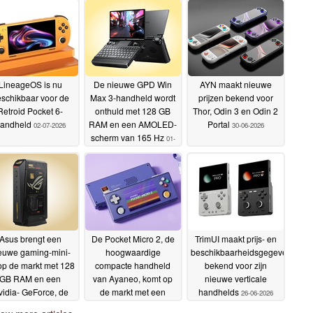
LineageOS is nu
De nieuwe GPD Win
AYN maakt nieuwe
schikbaar voor de
Max 3-handheld wordt
prijzen bekend voor
Retroid Pocket 6-
onthuld met 128 GB
Thor, Odin 3 en Odin 2
andheld
RAM en een AMOLED-
Portal
02-07-2026
30-06-2026
scherm van 165 Hz
01-
07-2026
Asus brengt een
De Pocket Micro 2, de
TrimUI maakt prijs- en
euwe gaming-mini-
hoogwaardige
beschikbaarheidsgegevens
op de markt met 128
compacte handheld
bekend voor zijn
GB RAM en een
van Ayaneo, komt op
nieuwe verticale
idia- GeForce, de
de markt met een
handhelds
26-06-2026
TX 5090
vanafprijs van 239
27-06-2026