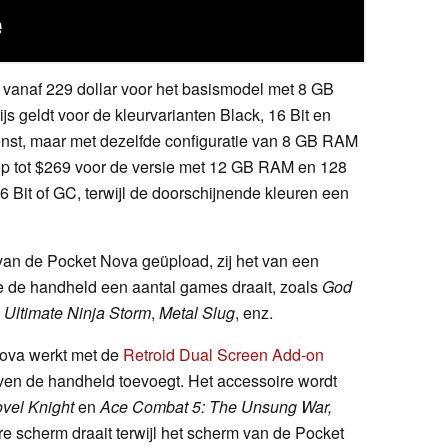
 vanaf 229 dollar voor het basismodel met 8 GB
 geldt voor de kleurvarianten Black, 16 Bit en
nst, maar met dezelfde configuratie van 8 GB RAM
 op tot $269 voor de versie met 12 GB RAM en 128
6 Bit of GC, terwijl de doorschijnende kleuren een
van de Pocket Nova geüpload, zij het van een
oe de handheld een aantal games draait, zoals
God
,
Ultimate Ninja Storm
,
Metal Slug
, enz.
Nova werkt met de
Retroid Dual Screen Add-on
ven de handheld toevoegt. Het accessoire wordt
vel Knight
en
Ace Combat 5: The Unsung War,
 scherm draait terwijl het scherm van de Pocket