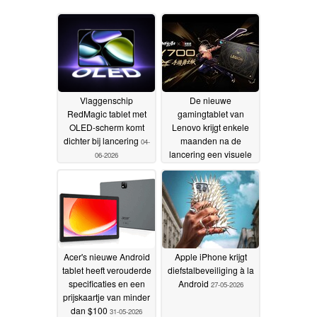
Vlaggenschip
De nieuwe
RedMagic tablet met
gamingtablet van
OLED-scherm komt
Lenovo krijgt enkele
dichter bij lancering
maanden na de
04-
lancering een visuele
06-2026
opfrisbeurt
31-05-2026
Acer's nieuwe Android
Apple iPhone krijgt
tablet heeft verouderde
diefstalbeveiliging à la
specificaties en een
Android
27-05-2026
prijskaartje van minder
dan $100
31-05-2026