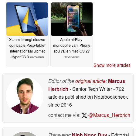
Xiaomi brengt nieuwe
Apple airPlay-
compacte Poco-tablet
monopolie van iPhone
internationaal uit met
zou vallen met iOS 27
HyperOS 3
26-05-2026
26-05-2026
Show more articles
Editor of the
original article
:
Marcus
Herbrich
- Senior Tech Writer
- 762
articles published on Notebookcheck
since 2016
contact me via:
@Marcus_Herbrich
Translator:
Ninh Ngoc Duy
- Editorial