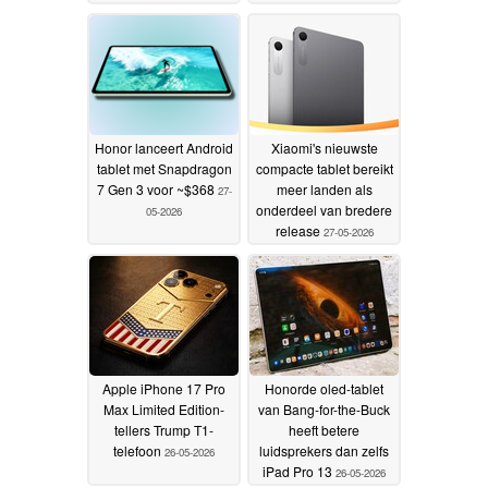
Honor lanceert Android
Xiaomi's nieuwste
tablet met Snapdragon
compacte tablet bereikt
7 Gen 3 voor ~$368
meer landen als
27-
onderdeel van bredere
05-2026
release
27-05-2026
Apple iPhone 17 Pro
Honorde oled-tablet
Max Limited Edition-
van Bang-for-the-Buck
tellers Trump T1-
heeft betere
telefoon
luidsprekers dan zelfs
26-05-2026
iPad Pro 13
26-05-2026