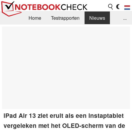
Home
Testrapporten
Nieuws
...
FAQ / Techniek
Bibliotheek
Aankoop Handleiding
Zoek
Contact
iPad Air 13 ziet eruit als een instaptablet
vergeleken met het OLED-scherm van de