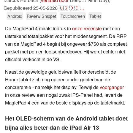
Marcus Herbrich (
vertaald door
DeepL / Ninh Duy),
Gepubliceerd
25-05-2026
🇺🇸
🇩🇪
...
Android
Review Snippet
Touchscreen
Tablet
De MagicPad 4 maakt indruk in
onze recensie
met een
uitstekend totaalpakket voor het middensegment. De RRP
van de MagicPad 4 begint bij ongeveer $750 als compleet
pakket met pen en toetsenbordcover. Hij wordt echter niet
officieel verkocht in de VS.
Naast de geweldige geluidskwaliteit onderscheidt de
Honor tablet zich nog op een ander gebied van de
concurrentie - namelijk het display. Terwijl de
voorganger
in onze review een nogal zwak IPS-Panel had, levert de
MagicPad 4 een van de beste displays op de tabletmarkt.
Het OLED-scherm van de Android tablet doet
bijna alles beter dan de iPad Air 13