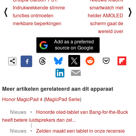
Indrukwekkende slimme
smartwatch met
⟨
⟩
functies ontmoeten
helder AMOLED
merkbare beperkingen
scherm gaat de
wereld over
Add as a preferred
source on Google
Meer artikelen gerelateerd aan dit apparaat
Honor MagicPad 4
(
MagicPad Serie
)
Nieuws
•
Honorde oled-tablet van Bang-for-the-Buck
heeft betere luidsprekers dan zel...
|
Nieuws
•
Zelden maakt een tablet in onze recensie